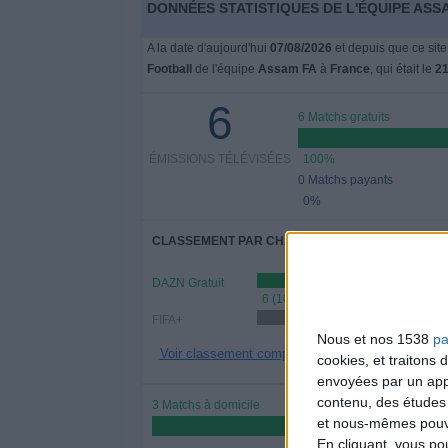
DONNÉES STATISTIQUES DE L'ÉQUIPE ASSA
A la date d'aujourd'hui
07/08/2026
et depuis que ce site
Football
de l'équipe
Assam FA
à
France
, qui était le
21
6
6 Matchs gratuits
ÉMISSIONS TÉLÉVISÉES
100%
0 Matchs payants
0%
CLASSEMENT PAR CHAÎNES
DAZN Gratuit
6 (100%)
FIFA+
3 (50%)
Nous et nos 1538
pa
Voir classement complet
cookies, et traitons
envoyées par un appa
contenu, des études
3 Matchs à domicile
et nous-mêmes pouvon
50%
En cliquant, vous p