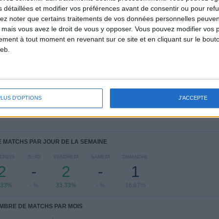
s détaillées et modifier vos préférences avant de consentir ou pour ref
COMPÉTITIONS
VS Rajasthan
ADVERSAIRES
lez noter que certains traitements de vos données personnelles peuven
FA
 mais vous avez le droit de vous y opposer. Vous pouvez modifier vos 
tement à tout moment en revenant sur ce site et en cliquant sur le bouto
CLASSEMENT PAR COMPÉTITIONS
eb.
Santosh Trophy
6 (100%)
Voir classement complet
PLUS D'OPTIONS
J'ACCEPTE
 MATCHS PAR JOUR DE LA SEMAINE
CREDI
JEUDI
VENDREDI
SAMEDI
DIMANCHE
2
-
2
-
1
,33%
- %
33,33%
- %
16,67%
MBRE DE MATCHS PAR MOIS