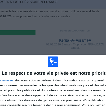
M FA À LA TÉLÉVISION EN FRANCE
 recueille les données statistiques sur quand et où sont diffusés les matchs de
/01/2026
, nous pouvons fournir les données suivantes :
DERNIER MATCH GRATUIT
Kerala FA - Assam FA
03/02/2026 Santosh Trophy por FIFA+, DAZN
Gratuit
MATCHS
JOURS
TOTAL
0
184
2
Le respect de votre vie privée est notre priorit
CONSECUTIFS
SANS MATCH
CHAÎNES TV
rtenaires
stockons et/ou accédons à des informations sur un appareil, t
PAYANTS
GRATUIT
 des données personnelles telles que des identifiants uniques et des in
reil pour des publicités et du contenu personnalisés, des mesures de p
 d'audience et le développement de services.
Avec votre permission, n
TOTAL
MAXIMUM
TOTAL
s utiliser des données de géolocalisation précises et d’identification 
1
1
6
ouvez consentir aux traitements décrits précédemment. Vous pouvez é