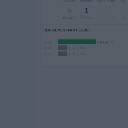
JANVIER
FÉVRIER
MARS
AVRIL
MAI
5
1
-
-
-
83,33%
16,67%
- %
- %
- %
CLASSEMENT PAR HEURES
09:30
4 (66,67%)
09:00
1 (16,67%)
04:30
1 (16,67%)