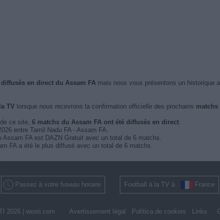
 diffusés en direct du Assam FA
mais nous vous présentons un historique 
la TV
lorsque nous recevrons la confirmation officielle des prochains
matchs 
 de ce site,
6 matchs du Assam FA ont été diffusés en direct
.
r 2026 entre Tamil Nadu FA - Assam FA.
 du Assam FA est DAZN Gratuit avec un total de 6 matchs.
am FA a été le plus diffusé avec un total de 6 matchs.
Passez à votre fuseau horaire
Football à la TV à
France
I 2026 |
wosti.com
Avertissement légal
Política de cookies
Links