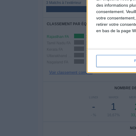
3 Matchs à l’extérieur
des informations plu
50%
consentement.
Veuil
votre consentement,
retirer votre consen
CLASSEMENT PAR ÉQUIPES
en bas de la page W
Rajasthan FA
1 (16,67%)
Tamil Nadu FA
1 (16,67%)
Kerala FA
1 (16,67%)
Uttarakhand FA
1 (16,67%)
Nagaland FA
1 (16,67%)
Voir classement complet
NOMBRE DE
LUNDI
MARDI
MER
-
1
- %
16,67%
33
NO