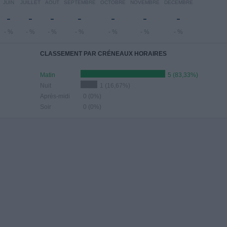
JUIN
JUILLET
AOÛT
SEPTEMBRE
OCTOBRE
NOVEMBRE
DÉCEMBRE
-
-
-
-
-
-
-
- %
- %
- %
- %
- %
- %
- %
CLASSEMENT PAR CRÉNEAUX HORAIRES
Matin
5 (83,33%)
Nuit
1 (16,67%)
Après-midi
0 (0%)
Soir
0 (0%)