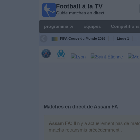
Football à la TV
Football
Guide matches en direct
à la TV
Guide
programme tv
Équipes
Compétitions
matches en
direct
FIFA Coupe du Monde 2026
Ligue 1
programme
tv
Équipes
Compétitions
Matches en direct de
Assam FA
Chaînes
de
TV
Assam FA:
Il n'y a actuellement pas de matc
matchs retransmis précédemment .
Nouvelles