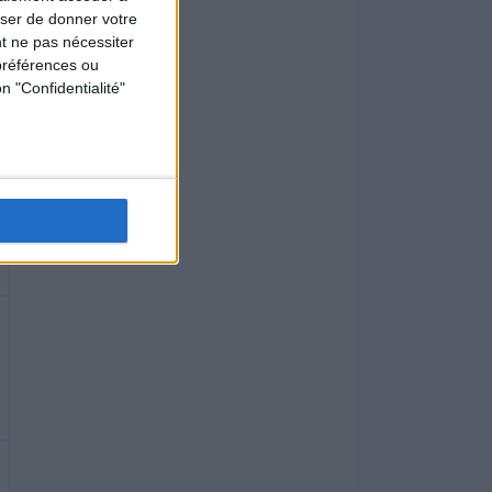
user de donner votre
t ne pas nécessiter
préférences ou
n "Confidentialité"