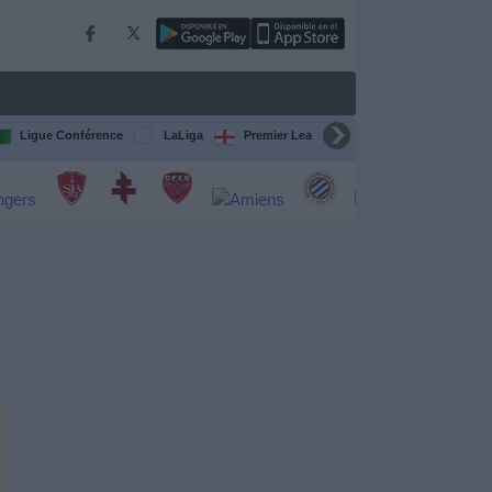
Ligue Conférence
LaLiga
Premier League
Bundesliga
C