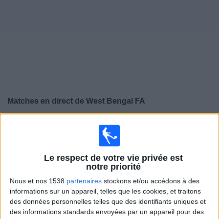
Widget
Matches en direct de
West Bengal FA
×
West Bengal FA:
Il n'y a actuellement pas de match
retransmis à la TV. Vous pouvez consulter l'historique
des matchs retransmis précédemment .
Le respect de votre vie privée est
notre priorité
Mardi, 03/02/2026
Nous et nos 1538
partenaires
stockons et/ou accédons à des
09:30
informations sur un appareil, telles que les cookies, et traitons
Santosh Trophy
des données personnelles telles que des identifiants uniques et
des informations standards envoyées par un appareil pour des