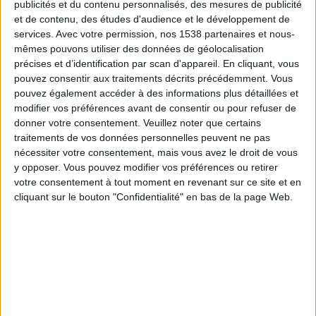
publicités et du contenu personnalisés, des mesures de publicité
West Bengal FA
et de contenu, des études d'audience et le développement de
Services FA
services.
Avec votre permission, nos 1538 partenaires et nous-
FIFA+
DAZN Gratuit (regarder gratuitement)
mêmes pouvons utiliser des données de géolocalisation
précises et d’identification par scan d'appareil. En cliquant, vous
pouvez consentir aux traitements décrits précédemment. Vous
Vendredi, 30/01/2026
pouvez également accéder à des informations plus détaillées et
09:00
Santosh Trophy
modifier vos préférences avant de consentir ou pour refuser de
donner votre consentement.
Veuillez noter que certains
traitements de vos données personnelles peuvent ne pas
nécessiter votre consentement, mais vous avez le droit de vous
Assam FA
y opposer. Vous pouvez modifier vos préférences ou retirer
West Bengal FA
votre consentement à tout moment en revenant sur ce site et en
FIFA+
DAZN Gratuit (regarder gratuitement)
cliquant sur le bouton "Confidentialité" en bas de la page Web.
Mercredi, 28/01/2026
09:30
Santosh Trophy
West Bengal FA
Tamil Nadu FA