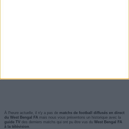
À l'heure actuelle, il n'y a pas de
matchs de football diffusés en direct
du West Bengal FA
mais nous vous présentons un historique avec la
guide TV
des derniers matchs qui ont pu être vus du
West Bengal FA
à la télévision
.