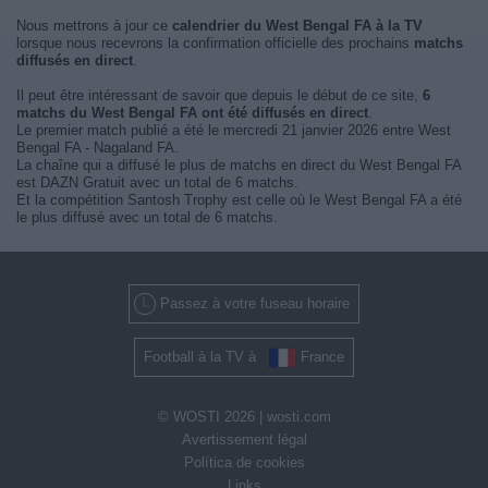
Nous mettrons à jour ce
calendrier du West Bengal FA à la TV
lorsque nous recevrons la confirmation officielle des prochains
matchs
diffusés en direct
.
Il peut être intéressant de savoir que depuis le début de ce site,
6
matchs du West Bengal FA ont été diffusés en direct
.
Le premier match publié a été le mercredi 21 janvier 2026 entre West
Bengal FA - Nagaland FA.
La chaîne qui a diffusé le plus de matchs en direct du West Bengal FA
est DAZN Gratuit avec un total de 6 matchs.
Et la compétition Santosh Trophy est celle où le West Bengal FA a été
le plus diffusé avec un total de 6 matchs.
Passez à votre fuseau horaire
Football à la TV à
France
© WOSTI 2026 |
wosti.com
Avertissement légal
Política de cookies
Links