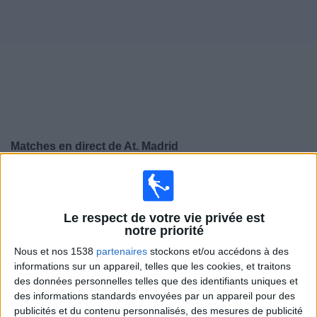
Widget
Matches en direct de
At. Madrid
Vendredi, 14/08/2026
17:30
Amical
Le respect de votre vie privée est
Marseille
notre priorité
Atl. Madrid
Nous et nos 1538
partenaires
stockons et/ou accédons à des
informations sur un appareil, telles que les cookies, et traitons
DAZN (Voir en direct)
Ligue 1+ 2
des données personnelles telles que des identifiants uniques et
des informations standards envoyées par un appareil pour des
Mercredi, 19/08/2026
publicités et du contenu personnalisés, des mesures de publicité