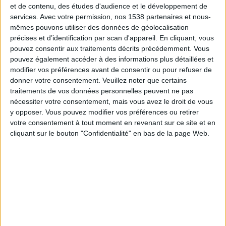
21:00
et de contenu, des études d'audience et le développement de
LaLiga
services.
Avec votre permission, nos 1538 partenaires et nous-
mêmes pouvons utiliser des données de géolocalisation
Atl. Madrid
précises et d’identification par scan d'appareil. En cliquant, vous
Malaga
pouvez consentir aux traitements décrits précédemment. Vous
DAZN (Voir en direct)
Disney+
pouvez également accéder à des informations plus détaillées et
modifier vos préférences avant de consentir ou pour refuser de
donner votre consentement.
Veuillez noter que certains
Dimanche, 23/08/2026
traitements de vos données personnelles peuvent ne pas
17:00
LaLiga
nécessiter votre consentement, mais vous avez le droit de vous
y opposer. Vous pouvez modifier vos préférences ou retirer
votre consentement à tout moment en revenant sur ce site et en
Atl. Madrid
cliquant sur le bouton "Confidentialité" en bas de la page Web.
Villarreal
DAZN (Voir en direct)
Disney+
Plus de jours
DONNÉES STATISTIQUES DE L'ÉQUIPE ATL. MADRID À LA
TÉLÉVISION EN FRANCE