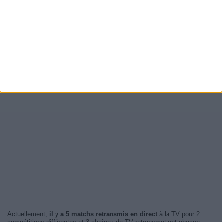
Actuellement,
il y a 5 matchs retransmis en direct
à la TV pour 2
compétitions différentes et 3 chaînes de TV retransmettent chacun