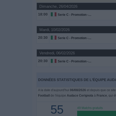
Dimanche, 26/04/2026
Widget
18:00
Serie C - Promotion - Play Offs
Mardi, 10/02/2026
20:30
Serie C - Promotion - Play Offs
Vendredi, 06/02/2026
20:30
Serie C - Promotion - Play Offs
DONNÉES STATISTIQUES DE L'ÉQUIPE AUD
A la date d'aujourd'hui
06/08/2026
et depuis que ce site
Football
de l'équipe
Audace Cerignola
à
France
, qui é
55
49 Matchs gratuits