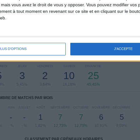
Serie C - Promotion - Play Offs
53 (96,36%)
 mais vous avez le droit de vous y opposer. Vous pouvez modifier vos 
Coppa Italia Serie C
1 (1,82%)
tement à tout moment en revenant sur ce site et en cliquant sur le bouto
Coupe d'Italie
1 (1,82%)
eb.
Voir classement complet
PLUS D'OPTIONS
J'ACCEPTE
 MATCHS PAR JOUR DE LA SEMAINE
REDI
JEUDI
VENDREDI
SAMEDI
DIMANCHE
5
3
2
10
25
9%
5,45%
3,64%
18,18%
45,45%
MBRE DE MATCHS PAR MOIS
JUIN
JUILLET
AOÛT
SEPTEMBRE
OCTOBRE
NOVEMBRE
DÉCEMBRE
-
-
1
7
7
6
5
%
- %
- %
1,82%
12,73%
12,73%
10,91%
9,09%
CLASSEMENT PAR CRÉNEAUX HORAIRES