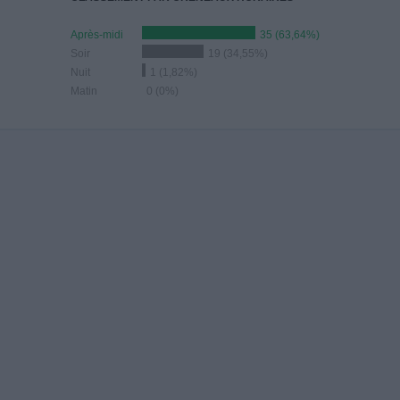
Après-midi
35 (63,64%)
Soir
19 (34,55%)
Nuit
1 (1,82%)
Matin
0 (0%)