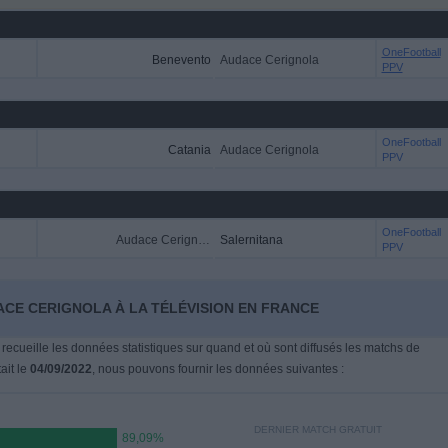
OneFootball
Benevento
Audace Cerignola
PPV
OneFootball
Catania
Audace Cerignola
PPV
OneFootball
Audace Cerignola
Salernitana
PPV
ACE CERIGNOLA À LA TÉLÉVISION EN FRANCE
 recueille les données statistiques sur quand et où sont diffusés les matchs de
tait le
04/09/2022
, nous pouvons fournir les données suivantes :
DERNIER MATCH GRATUIT
89,09%