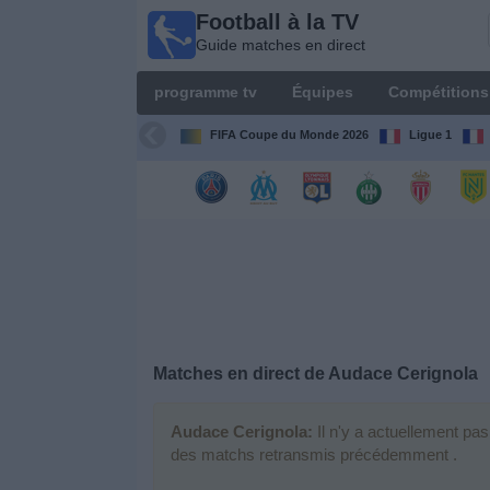
Football à la TV
Football
Guide matches en direct
à la TV
Guide
programme tv
Équipes
Compétitions
matches en
direct
FIFA Coupe du Monde 2026
Ligue 1
programme
tv
Équipes
Compétitions
Matches en direct de
Audace Cerignola
Chaînes
de
TV
Audace Cerignola:
Il n'y a actuellement pa
des matchs retransmis précédemment .
Nouvelles