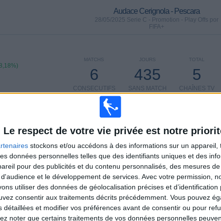
Audace Cerignola - Pescara
28/05/2025 Serie C - Promotion - Play Offs por
FIFA+
MATCHS
JOURS
TOTAL
8,18%)
6
435
5
CONSECUTIFS
SANS MATCH
CHAÎNES TV
PAYANTS
GRATUIT
Le respect de votre vie privée est notre priorit
rtenaires
stockons et/ou accédons à des informations sur un appareil, t
TOTAL
MAXIMUM
TOTAL
 des données personnelles telles que des identifiants uniques et des in
3
4
24
reil pour des publicités et du contenu personnalisés, des mesures de p
 d'audience et le développement de services.
Avec votre permission, n
COMPÉTITIONS
VS Monopoli
ADVERSAIRES
s utiliser des données de géolocalisation précises et d’identification 
ouvez consentir aux traitements décrits précédemment. Vous pouvez é
CLASSEMENT PAR COMPÉTITIONS
s détaillées et modifier vos préférences avant de consentir ou pour ref
lez noter que certains traitements de vos données personnelles peuven