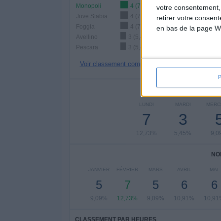
Monopoli
4 (7,27%)
votre consentement,
Juve Stabia
4 (7,27%)
retirer votre consen
Foggia
4 (7,27%)
en bas de la page W
Avellino
3 (5,45%)
Pescara
3 (5,45%)
Voir classement complet
NOMBRE DE
LUNDI
MARDI
MERC
7
3
12,73%
5,45%
9,0
NO
JANVIER
FÉVRIER
MARS
AVRIL
MAI
5
7
5
6
6
9,09%
12,73%
9,09%
10,91%
10,91
CLASSEMENT PAR HEURES