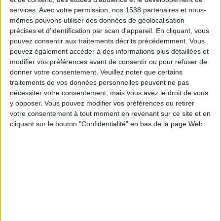
14:30
Amical
services.
Avec votre permission, nos 1538 partenaires et nous-
mêmes pouvons utiliser des données de géolocalisation
Werder Brême
précises et d’identification par scan d'appareil. En cliquant, vous
Auxerre
pouvez consentir aux traitements décrits précédemment. Vous
pouvez également accéder à des informations plus détaillées et
Ligue 1+ 2
DAZN (Voir en direct)
modifier vos préférences avant de consentir ou pour refuser de
donner votre consentement.
Veuillez noter que certains
Samedi, 22/08/2026
traitements de vos données personnelles peuvent ne pas
nécessiter votre consentement, mais vous avez le droit de vous
17:15
Ligue 1
y opposer. Vous pouvez modifier vos préférences ou retirer
Lens
votre consentement à tout moment en revenant sur ce site et en
cliquant sur le bouton "Confidentialité" en bas de la page Web.
Auxerre
Ligue 1+
Plus de jours
DONNÉES STATISTIQUES DE L'ÉQUIPE AUXERRE À LA
TÉLÉVISION EN FRANCE