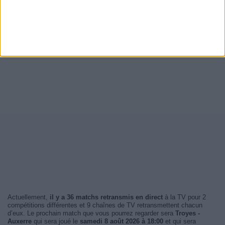
Actuellement,
il y a 36 matchs retransmis en direct
à la TV pour 2
compétitions différentes et 9 chaînes de TV retransmettent chacun
d’eux. Le prochain match que vous pourrez regarder sera
Troyes -
Auxerre
qui sera joué le
samedi 8 août 2026 à 18:00
et qui sera