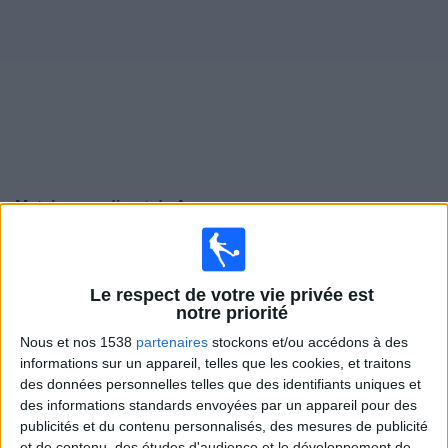
Widget
Matches en direct de
Auxerre
Samedi, 08/08/2026
18:00
Amical
Le respect de votre vie privée est
notre priorité
Troyes
Nous et nos 1538
partenaires
stockons et/ou accédons à des
Auxerre
informations sur un appareil, telles que les cookies, et traitons
DAZN (Voir en direct)
Ligue 1+ 4
des données personnelles telles que des identifiants uniques et
des informations standards envoyées par un appareil pour des
publicités et du contenu personnalisés, des mesures de publicité
Samedi, 15/08/2026
et de contenu, des études d'audience et le développement de