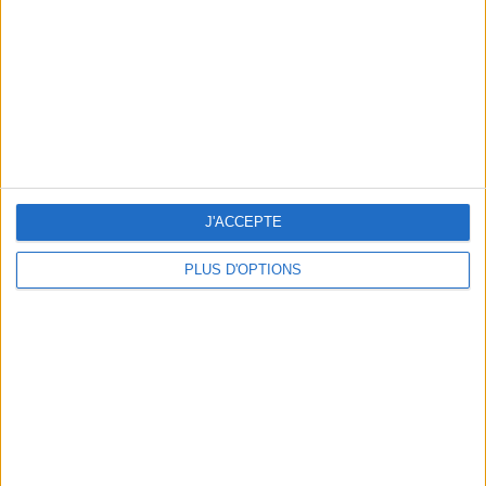
CLASSEMENT PAR ÉQUIPES
Toulouse
10 (4,18%)
AC Ajaccio
9 (3,77%)
Troyes
9 (3,77%)
Le Havre
9 (3,77%)
Paris FC
8 (3,35%)
Voir classement complet
J'ACCEPTE
CLASSEMENT PAR COMPÉTITIONS
PLUS D'OPTIONS
Ligue 2
119 (49,79%)
Ligue 1
108 (45,19%)
Coupe de France
9 (3,77%)
Amical
3 (1,26%)
Voir classement complet