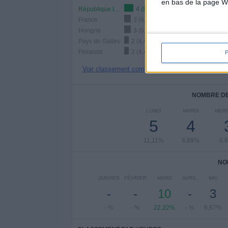
en bas de la page W
République Irlande
4 (8,89%)
France
3 (6,67%)
Hongrie
3 (6,67%)
Pays de Galles
2 (4,44%)
Finlande
2 (4,44%)
Voir classement complet
NOMBRE DE
LUNDI
MARDI
MER
5
4
11,11%
8,89%
6,
NO
JANVIER
FÉVRIER
MARS
AVRIL
MAI
-
-
10
-
3
- %
- %
22,22%
- %
6,67%