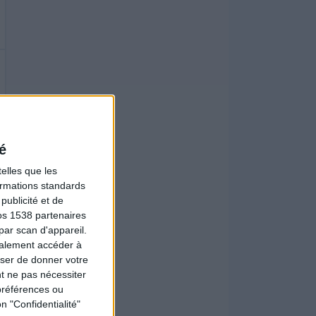
é
elles que les
formations standards
ublicité et de
os 1538 partenaires
par scan d'appareil.
galement accéder à
user de donner votre
t ne pas nécessiter
préférences ou
n "Confidentialité"