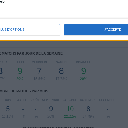
eb.
Ligue des Nations UEFA
14 (31,11%)
FIFA Coupe du Monde 2026
10 (22,22%)
UEFA EURO 2028
8 (17,78%)
Amical
4 (8,89%)
Euro U17
3 (6,67%)
PLUS D'OPTIONS
J'ACCEPTE
Voir classement complet
 MATCHS PAR JOUR DE LA SEMAINE
CREDI
JEUDI
VENDREDI
SAMEDI
DIMANCHE
3
9
7
8
9
67%
20%
15,56%
17,78%
20%
MBRE DE MATCHS PAR MOIS
JUIN
JUILLET
AOÛT
SEPTEMBRE
OCTOBRE
NOVEMBRE
DÉCEMBRE
5
-
-
9
10
8
-
11,11%
- %
- %
20%
22,22%
17,78%
- %