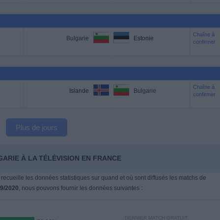
Chaîne à
Bulgarie
Estonie
confirmer
Chaîne à
Islande
Bulgarie
confirmer
Plus de jours
GARIE À LA TÉLÉVISION EN FRANCE
 recueille les données statistiques sur quand et où sont diffusés les matchs de
09/2020
, nous pouvons fournir les données suivantes :
DERNIER MATCH GRATUIT