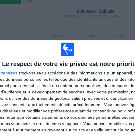
73,33%
Indonésie - Bulgarie
30/03/2026 FIFA Series por DAZN, FIFA+
MATCHS
JOURS
TOTAL
0
130
10
CONSECUTIFS
SANS MATCH
CHAÎNES TV
PAYANTS
GRATUIT
Le respect de votre vie privée est notre priorit
rtenaires
stockons et/ou accédons à des informations sur un appareil, t
 des données personnelles telles que des identifiants uniques et des in
reil pour des publicités et du contenu personnalisés, des mesures de p
 d'audience et le développement de services.
Avec votre permission, n
TOTAL
MAXIMUM
TOTAL
s utiliser des données de géolocalisation précises et d’identification 
9
4
26
ouvez consentir aux traitements décrits précédemment. Vous pouvez é
s détaillées et modifier vos préférences avant de consentir ou pour ref
COMPÉTITIONS
VS République
ADVERSAIRES
Irlande
lez noter que certains traitements de vos données personnelles peuven
 mais vous avez le droit de vous y opposer. Vous pouvez modifier vos 
CLASSEMENT PAR COMPÉTITIONS
tement à tout moment en revenant sur ce site et en cliquant sur le bouto