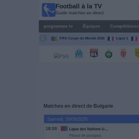
Football à la TV
Football
Guide matches en direct
à la TV
Guide
programme tv
Équipes
Compétitions
matches en
direct
FIFA Coupe du Monde 2026
Ligue 1
programme
tv
Équipes
Compétitions
Matches en direct de
Bulgarie
Chaînes
de
Samedi, 26/09/2026
TV
18:00
Ligue des Nations UEFA
Phase de groupes
Nouvelles