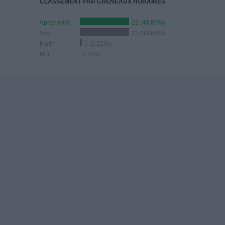
CLASSEMENT PAR CRÉNEAUX HORAIRES
Après-midi
22 (48,89%)
Soir
22 (48,89%)
Matin
1 (2,22%)
Nuit
0 (0%)