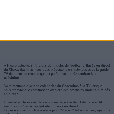
À l'heure actuelle, il n'y a pas de
matchs de football diffusés en direct
du Chacaritas
mais nous vous présentons un historique avec la
guide
TV
des derniers matchs qui ont pu être vus du
Chacaritas à la
télévision
.
Nous mettrons à jour ce
calendrier du Chacaritas à la TV
lorsque
nous recevrons la confirmation officielle des prochains
matchs diffusés
en direct
.
Il peut être intéressant de savoir que depuis le début de ce site,
41
matchs du Chacaritas ont été diffusés en direct
.
Le premier match publié a été le jeudi 22 août 2024 entre Guayaquil City