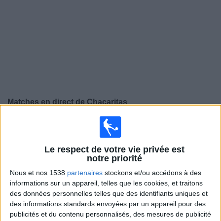
Widget
Matches en direct de
Chacaritas
×
Chacaritas:
Il n'y a actuellement pas de match
retransmis à la TV. Vous pouvez consulter l'historique
des matchs retransmis précédemment .
Le respect de votre vie privée est
notre priorité
Nous et nos 1538
partenaires
stockons et/ou accédons à des
Jeudi, 30/10/2025
informations sur un appareil, telles que les cookies, et traitons
21:00
Serie B
des données personnelles telles que des identifiants uniques et
des informations standards envoyées par un appareil pour des
Imbabura
publicités et du contenu personnalisés, des mesures de publicité