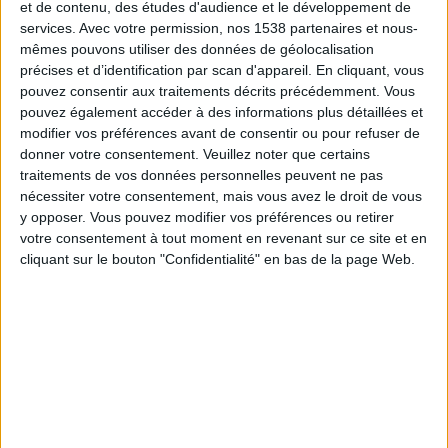
et de contenu, des études d'audience et le développement de
Chacaritas
services.
Avec votre permission, nos 1538 partenaires et nous-
ElCanalDelFutbol.com
mêmes pouvons utiliser des données de géolocalisation
précises et d’identification par scan d'appareil. En cliquant, vous
Mercredi, 22/10/2025
pouvez consentir aux traitements décrits précédemment. Vous
pouvez également accéder à des informations plus détaillées et
22:00
Serie B
modifier vos préférences avant de consentir ou pour refuser de
donner votre consentement.
Veuillez noter que certains
Chacaritas
traitements de vos données personnelles peuvent ne pas
CSD Vargas Torres
nécessiter votre consentement, mais vous avez le droit de vous
ElCanalDelFutbol.com
y opposer. Vous pouvez modifier vos préférences ou retirer
votre consentement à tout moment en revenant sur ce site et en
Jeudi, 16/10/2025
cliquant sur le bouton "Confidentialité" en bas de la page Web.
22:00
Serie B
Atlético Vinotinto
Chacaritas
ElCanalDelFutbol.com
Plus de jours