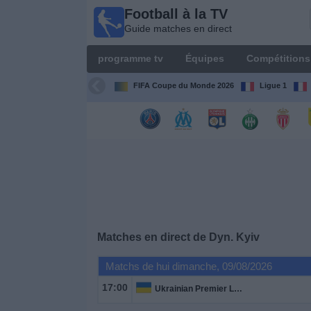
Football à la TV
Football
Guide matches en direct
à la TV
Guide
programme tv
Équipes
Compétitions
matches en
direct
FIFA Coupe du Monde 2026
Ligue 1
programme
tv
Équipes
Compétitions
Matches en direct de
Dyn. Kyiv
Chaînes
de
Matchs de hui dimanche, 09/08/2026
TV
17:00
Ukrainian Premier League
Nouvelles