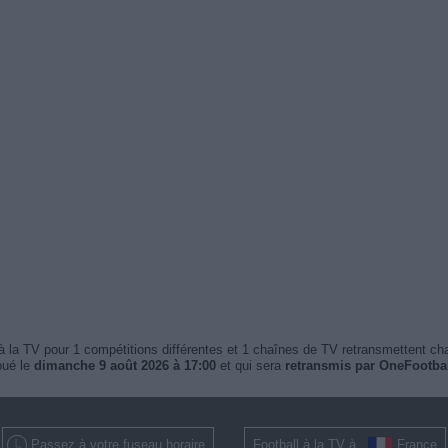
 la TV pour 1 compétitions différentes et 1 chaînes de TV retransmettent c
oué le
dimanche 9 août 2026 à 17:00
et qui sera
retransmis par OneFootba
Passez à votre fuseau horaire
Football à la TV à
France