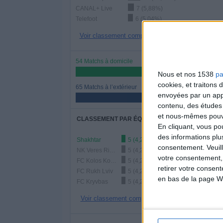
CANAL+ Live
7 (5,88%)
Telefoot
6 (5,04%)
Voir classement complet
54 Matchs à domicile
45,38%
Nous et nos 1538
pa
cookies, et traitons
65 Matchs à l’extérieur
envoyées par un appa
54,62%
contenu, des études
et nous-mêmes pouvon
CLASSEMENT PAR ÉQUIPES
En cliquant, vous p
des informations plu
Shakhtar
5 (4,2%)
consentement.
Veuil
NK Veres Rivne
5 (4,2%)
votre consentement,
FC Kolos Kovalivka
5 (4,2%)
retirer votre consen
FC Rukh Lviv
5 (4,2%)
en bas de la page W
FC Kryvbas
5 (4,2%)
Voir classement complet