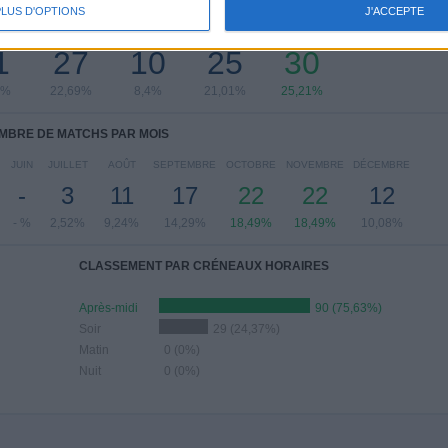
 MATCHS PAR JOUR DE LA SEMAINE
PLUS D'OPTIONS
J'ACCEPTE
EDI
JEUDI
VENDREDI
SAMEDI
DIMANCHE
1
27
10
25
30
4%
22,69%
8,4%
21,01%
25,21%
MBRE DE MATCHS PAR MOIS
JUIN
JUILLET
AOÛT
SEPTEMBRE
OCTOBRE
NOVEMBRE
DÉCEMBRE
-
3
11
17
22
22
12
- %
2,52%
9,24%
14,29%
18,49%
18,49%
10,08%
CLASSEMENT PAR CRÉNEAUX HORAIRES
Après-midi
90 (75,63%)
Soir
29 (24,37%)
Matin
0 (0%)
Nuit
0 (0%)