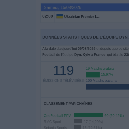
Samedi, 15/08/2026
Widget
02:00
Ukrainian Premier League
DONNÉES STATISTIQUES DE L'ÉQUIPE DYN.
A la date d'aujourd'hui
09/08/2026
et depuis que ce site
Football
de l'équipe
Dyn. Kyiv
à
France
, qui était le
23
119
19 Matchs gratuits
15,97%
ÉMISSIONS TÉLÉVISÉES
100 Matchs payants
CLASSEMENT PAR CHAÎNES
OneFootball PPV
60 (50,42%)
RMC Sport
17 (14,29%)
Setanta Sports УПЛ Youtube
15 (12,61%)