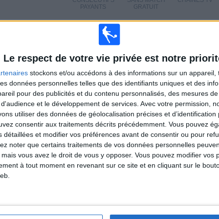
CONSECUTIFS
SANS MATCH
CHAÎNES TV
PAYANTS
GRATUIT
Le respect de votre vie privée est notre priorit
TOTAL
MAXIMUM
TOTAL
rtenaires
stockons et/ou accédons à des informations sur un appareil, t
5
5
52
 des données personnelles telles que des identifiants uniques et des in
reil pour des publicités et du contenu personnalisés, des mesures de p
COMPÉTITIONS
VS Shakhtar
ADVERSAIRES
 d'audience et le développement de services.
Avec votre permission, n
s utiliser des données de géolocalisation précises et d’identification 
CLASSEMENT PAR COMPÉTITIONS
ouvez consentir aux traitements décrits précédemment. Vous pouvez é
s détaillées et modifier vos préférences avant de consentir ou pour ref
Ukrainian Premier League
74 (62,18%)
lez noter que certains traitements de vos données personnelles peuven
Ligue Europa
19 (15,97%)
 mais vous avez le droit de vous y opposer. Vous pouvez modifier vos 
Ligue des Champions
18 (15,13%)
tement à tout moment en revenant sur ce site et en cliquant sur le bouto
Ligue Conférence
6 (5,04%)
eb.
Amical
2 (1,68%)
Voir classement complet