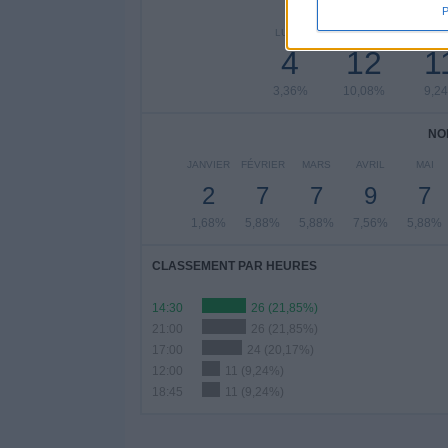
NOMBRE DE
LUNDI
MARDI
MERCR
4
12
1
3,36%
10,08%
9,2
NO
JANVIER
FÉVRIER
MARS
AVRIL
MAI
2
7
7
9
7
1,68%
5,88%
5,88%
7,56%
5,88%
CLASSEMENT PAR HEURES
14:30
26 (21,85%)
21:00
26 (21,85%)
17:00
24 (20,17%)
12:00
11 (9,24%)
18:45
11 (9,24%)