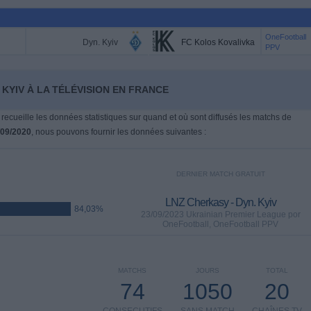
OneFootball
Dyn. Kyiv
FC Kolos Kovalivka
PPV
 KYIV À LA TÉLÉVISION EN FRANCE
 recueille les données statistiques sur quand et où sont diffusés les matchs de
/09/2020
, nous pouvons fournir les données suivantes :
DERNIER MATCH GRATUIT
LNZ Cherkasy - Dyn. Kyiv
84,03%
23/09/2023 Ukrainian Premier League por
OneFootball, OneFootball PPV
MATCHS
JOURS
TOTAL
74
1050
20