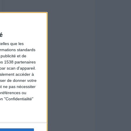
é
elles que les
formations standards
ublicité et de
os 1538 partenaires
par scan d'appareil.
galement accéder à
user de donner votre
t ne pas nécessiter
préférences ou
n "Confidentialité"