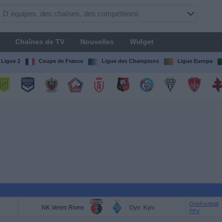
Chaînes de TV
Nouvelles
Widget
Ligue 2
Coupe de France
Ligue des Champions
Ligue Europa
OneFootball
NK Veres Rivne
Dyn. Kyiv
PPV