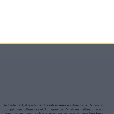
Actuellement,
il y a 6 matchs retransmis en direct
à la TV pour 2
compétitions différentes et 3 chaînes de TV retransmettent chacun
d’eux. Le prochain match que vous pourrez regarder sera
Everton -