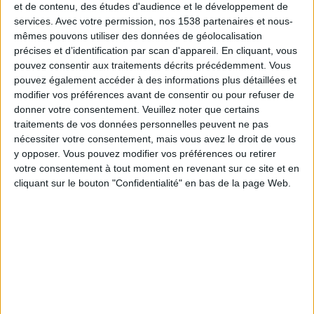
et de contenu, des études d'audience et le développement de
16:00
Premier League
services.
Avec votre permission, nos 1538 partenaires et nous-
Everton
mêmes pouvons utiliser des données de géolocalisation
précises et d’identification par scan d'appareil. En cliquant, vous
Crystal Palace
pouvez consentir aux traitements décrits précédemment. Vous
CANAL+ Foot
pouvez également accéder à des informations plus détaillées et
modifier vos préférences avant de consentir ou pour refuser de
Samedi, 29/08/2026
donner votre consentement.
Veuillez noter que certains
traitements de vos données personnelles peuvent ne pas
16:00
Premier League
nécessiter votre consentement, mais vous avez le droit de vous
y opposer. Vous pouvez modifier vos préférences ou retirer
Bournemouth
votre consentement à tout moment en revenant sur ce site et en
Everton
cliquant sur le bouton "Confidentialité" en bas de la page Web.
CANAL+ Foot
Plus de jours
DONNÉES STATISTIQUES DE L'ÉQUIPE EVERTON À LA
TÉLÉVISION EN FRANCE