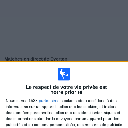
Widget
Matches en direct de
Everton
Samedi, 15/08/2026
16:00
Amical
Le respect de votre vie privée est
Everton
notre priorité
Lille
Nous et nos 1538
partenaires
stockons et/ou accédons à des
informations sur un appareil, telles que les cookies, et traitons
Ligue 1+
des données personnelles telles que des identifiants uniques et
des informations standards envoyées par un appareil pour des
Samedi, 22/08/2026
publicités et du contenu personnalisés, des mesures de publicité