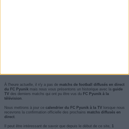
À l'heure actuelle, il n'y a pas de
matchs de football diffusés en direct
du FC Pyunik
mais nous vous présentons un historique avec la
guide
TV
des derniers matchs qui ont pu être vus du
FC Pyunik à la
télévision
.
Nous mettrons à jour ce
calendrier du FC Pyunik à la TV
lorsque nous
recevrons la confirmation officielle des prochains
matchs diffusés en
direct
.
Il peut être intéressant de savoir que depuis le début de ce site,
1