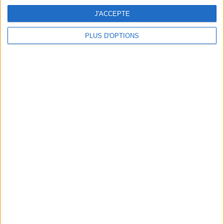
-
-
-
6
-
-
J'ACCEPTE
- %
- %
- %
100%
- %
- %
DIMANCHE
PLUS D'OPTIONS
-
- %
NOMBRE DE MATCHS PAR MOIS
JANVIER
FÉVRIER
MARS
AVRIL
MAI
JUIN
JUILLET
AOÛT
-
-
-
-
-
-
1
-
- %
- %
- %
- %
- %
- %
16,67%
- %
SEPTEMBRE
OCTOBRE
NOVEMBRE
DÉCEMBRE
1
3
1
-
16,67%
50%
16,67%
- %
CLASSEMENT PAR HEURES
18:45
3 (50%)