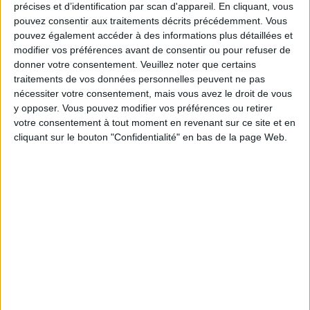
précises et d’identification par scan d'appareil. En cliquant, vous
Marsaxlokk FC
pouvez consentir aux traitements décrits précédemment. Vous
FC Pyunik
pouvez également accéder à des informations plus détaillées et
OneFootball PPV
modifier vos préférences avant de consentir ou pour refuser de
donner votre consentement.
Veuillez noter que certains
traitements de vos données personnelles peuvent ne pas
DONNÉES STATISTIQUES DE L'ÉQUIPE FC PYUNIK À LA
nécessiter votre consentement, mais vous avez le droit de vous
TÉLÉVISION EN FRANCE
y opposer. Vous pouvez modifier vos préférences ou retirer
votre consentement à tout moment en revenant sur ce site et en
A la date d'aujourd'hui
07/08/2026
et depuis que ce site recueille les
cliquant sur le bouton "Confidentialité" en bas de la page Web.
données statistiques sur quand et où sont diffusés les matchs de
Football
de l'équipe
FC Pyunik
à
France
, qui était le
15/09/2022
, nous pouvons
fournir les données suivantes :
6
ÉMISSIONS TÉLÉVISÉES
0 Matchs gratuits
0%
6 Matchs payants
100%