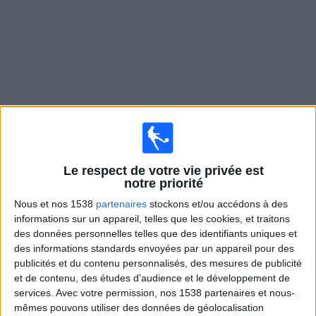
Widget
Matches en direct de
FC Pyunik
Le respect de votre vie privée est
×
notre priorité
FC Pyunik:
Il n'y a actuellement pas de match
retransmis à la TV. Vous pouvez consulter l'historique
Nous et nos 1538
partenaires
stockons et/ou accédons à des
des matchs retransmis précédemment .
informations sur un appareil, telles que les cookies, et traitons
des données personnelles telles que des identifiants uniques et
des informations standards envoyées par un appareil pour des
Jeudi, 09/07/2026
publicités et du contenu personnalisés, des mesures de publicité
19:00
Ligue Conférence
et de contenu, des études d'audience et le développement de
1er Tour de qualification
services.
Avec votre permission, nos 1538 partenaires et nous-
mêmes pouvons utiliser des données de géolocalisation