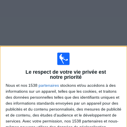
Widget
Matches en direct de
Floriana FC
×
Le respect de votre vie privée est
Floriana FC:
Il n'y a actuellement pas de match
notre priorité
retransmis à la TV. Vous pouvez consulter l'historique
Nous et nos 1538
partenaires
stockons et/ou accédons à des
des matchs retransmis précédemment .
informations sur un appareil, telles que les cookies, et traitons
des données personnelles telles que des identifiants uniques et
Mardi, 14/07/2026
des informations standards envoyées par un appareil pour des
publicités et du contenu personnalisés, des mesures de publicité
21:00
Ligue des Champions
et de contenu, des études d'audience et le développement de
1er Tour de qualification
services.
Avec votre permission, nos 1538 partenaires et nous-
mêmes pouvons utiliser des données de géolocalisation