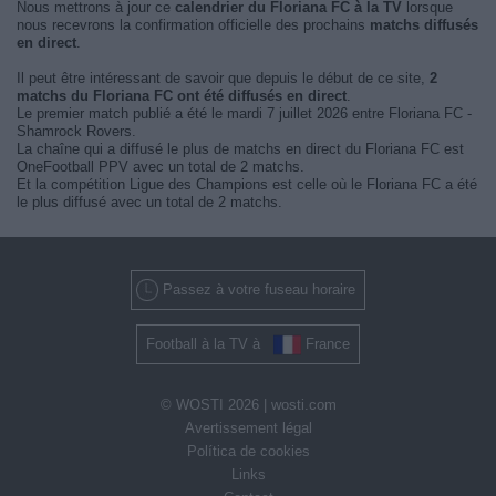
Nous mettrons à jour ce
calendrier du Floriana FC à la TV
lorsque
nous recevrons la confirmation officielle des prochains
matchs diffusés
en direct
.
Il peut être intéressant de savoir que depuis le début de ce site,
2
matchs du Floriana FC ont été diffusés en direct
.
Le premier match publié a été le mardi 7 juillet 2026 entre Floriana FC -
Shamrock Rovers.
La chaîne qui a diffusé le plus de matchs en direct du Floriana FC est
OneFootball PPV avec un total de 2 matchs.
Et la compétition Ligue des Champions est celle où le Floriana FC a été
le plus diffusé avec un total de 2 matchs.
Passez à votre fuseau horaire
Football à la TV à
France
© WOSTI 2026 |
wosti.com
Avertissement légal
Política de cookies
Links