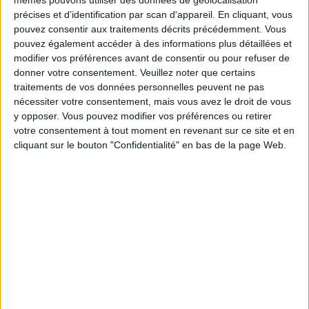
Shamrock Rovers
précises et d’identification par scan d'appareil. En cliquant, vous
Floriana FC
pouvez consentir aux traitements décrits précédemment. Vous
OneFootball PPV
pouvez également accéder à des informations plus détaillées et
modifier vos préférences avant de consentir ou pour refuser de
donner votre consentement.
Veuillez noter que certains
Mardi, 07/07/2026
traitements de vos données personnelles peuvent ne pas
19:30
Ligue des Champions
nécessiter votre consentement, mais vous avez le droit de vous
1er Tour de qualification
y opposer. Vous pouvez modifier vos préférences ou retirer
votre consentement à tout moment en revenant sur ce site et en
Floriana FC
cliquant sur le bouton "Confidentialité" en bas de la page Web.
Shamrock Rovers
OneFootball PPV
DONNÉES STATISTIQUES DE L'ÉQUIPE FLORIANA FC À LA
TÉLÉVISION EN FRANCE
A la date d'aujourd'hui
08/08/2026
et depuis que ce site recueille les
données statistiques sur quand et où sont diffusés les matchs de
Football
de l'équipe
Floriana FC
à
France
, qui était le
07/07/2026
, nous pouvons
fournir les données suivantes :