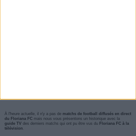
À l'heure actuelle, il n'y a pas de
matchs de football diffusés en direct
du Floriana FC
mais nous vous présentons un historique avec la
guide TV
des derniers matchs qui ont pu être vus du
Floriana FC à la
télévision
.