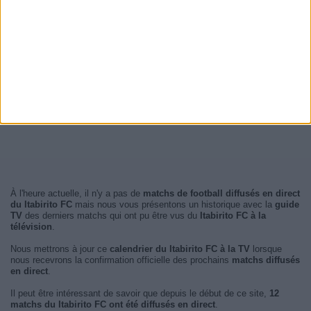
À l'heure actuelle, il n'y a pas de
matchs de football diffusés en direct
du Itabirito FC
mais nous vous présentons un historique avec la
guide
TV
des derniers matchs qui ont pu être vus du
Itabirito FC à la
télévision
.
Nous mettrons à jour ce
calendrier du Itabirito FC à la TV
lorsque
nous recevrons la confirmation officielle des prochains
matchs diffusés
en direct
.
Il peut être intéressant de savoir que depuis le début de ce site,
12
matchs du Itabirito FC ont été diffusés en direct
.