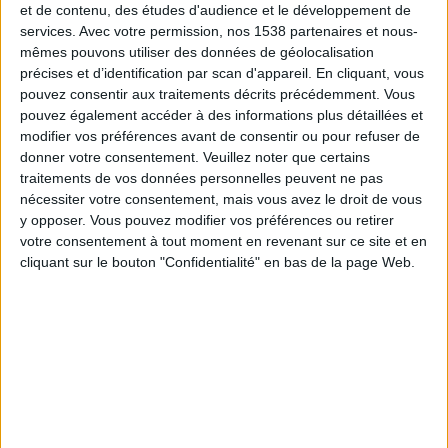
Itabirito FC
et de contenu, des études d'audience et le développement de
services.
Avec votre permission, nos 1538 partenaires et nous-
Fanatiz (Voir en direct)
mêmes pouvons utiliser des données de géolocalisation
précises et d’identification par scan d'appareil. En cliquant, vous
Jeudi, 06/02/2025
pouvez consentir aux traitements décrits précédemment. Vous
pouvez également accéder à des informations plus détaillées et
00:00
Campeonato Mineiro
modifier vos préférences avant de consentir ou pour refuser de
Vila Nova MG
donner votre consentement.
Veuillez noter que certains
traitements de vos données personnelles peuvent ne pas
Itabirito FC
nécessiter votre consentement, mais vous avez le droit de vous
Fanatiz (Voir en direct)
y opposer. Vous pouvez modifier vos préférences ou retirer
votre consentement à tout moment en revenant sur ce site et en
Dimanche, 02/02/2025
cliquant sur le bouton "Confidentialité" en bas de la page Web.
20:00
Campeonato Mineiro
Itabirito FC
SC Aymorés
Fanatiz (Voir en direct)
Plus de jours