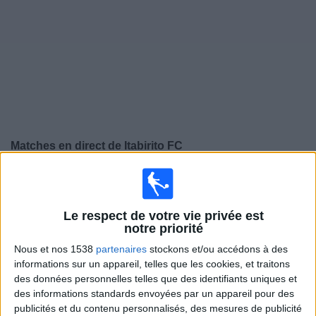
Widget
Matches en direct de
Itabirito FC
×
Itabirito FC:
Il n'y a actuellement pas de match
retransmis à la TV. Vous pouvez consulter l'historique
des matchs retransmis précédemment .
Le respect de votre vie privée est
notre priorité
Nous et nos 1538
partenaires
stockons et/ou accédons à des
Mercredi, 12/02/2025
informations sur un appareil, telles que les cookies, et traitons
23:45
Campeonato Mineiro
des données personnelles telles que des identifiants uniques et
des informations standards envoyées par un appareil pour des
Atletico-MG
publicités et du contenu personnalisés, des mesures de publicité