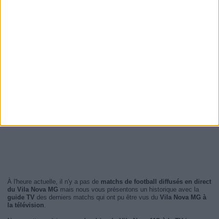
À l'heure actuelle, il n'y a pas de
matchs de football diffusés en direct
du Vila Nova MG
mais nous vous présentons un historique avec la
guide TV
des derniers matchs qui ont pu être vus du
Vila Nova MG à
la télévision
.