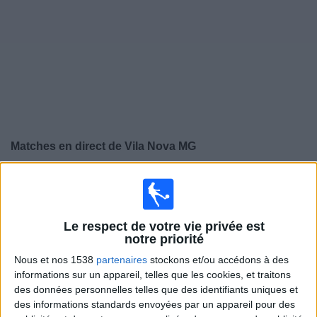
Widget
Matches en direct de
Vila Nova MG
×
Vila Nova MG:
Il n'y a actuellement pas de match
retransmis à la TV. Vous pouvez consulter l'historique
des matchs retransmis précédemment .
Le respect de votre vie privée est
notre priorité
Mercredi, 12/02/2025
Nous et nos 1538
partenaires
stockons et/ou accédons à des
informations sur un appareil, telles que les cookies, et traitons
23:45
Campeonato Mineiro
des données personnelles telles que des identifiants uniques et
des informations standards envoyées par un appareil pour des
Vila Nova MG