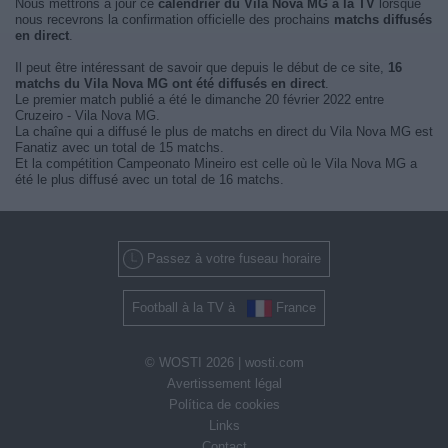
Nous mettrons à jour ce
calendrier du Vila Nova MG à la TV
lorsque
nous recevrons la confirmation officielle des prochains
matchs diffusés
en direct
.
Il peut être intéressant de savoir que depuis le début de ce site,
16
matchs du Vila Nova MG ont été diffusés en direct
.
Le premier match publié a été le dimanche 20 février 2022 entre
Cruzeiro - Vila Nova MG.
La chaîne qui a diffusé le plus de matchs en direct du Vila Nova MG est
Fanatiz avec un total de 15 matchs.
Et la compétition Campeonato Mineiro est celle où le Vila Nova MG a
été le plus diffusé avec un total de 16 matchs.
Passez à votre fuseau horaire
Football à la TV à
France
© WOSTI 2026 |
wosti.com
Avertissement légal
Política de cookies
Links
Contact