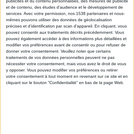
publicités et du contenu personnalisés, des mesures de publicité
Tombense
et de contenu, des études d'audience et le développement de
Fanatiz (Voir en direct)
services.
Avec votre permission, nos 1538 partenaires et nous-
mêmes pouvons utiliser des données de géolocalisation
Jeudi, 06/02/2025
précises et d’identification par scan d'appareil. En cliquant, vous
pouvez consentir aux traitements décrits précédemment. Vous
00:00
Campeonato Mineiro
pouvez également accéder à des informations plus détaillées et
modifier vos préférences avant de consentir ou pour refuser de
Vila Nova MG
donner votre consentement.
Veuillez noter que certains
Itabirito FC
traitements de vos données personnelles peuvent ne pas
Fanatiz (Voir en direct)
nécessiter votre consentement, mais vous avez le droit de vous
y opposer. Vous pouvez modifier vos préférences ou retirer
votre consentement à tout moment en revenant sur ce site et en
Samedi, 01/02/2025
cliquant sur le bouton "Confidentialité" en bas de la page Web.
20:30
Campeonato Mineiro
Vila Nova MG
Atletico-MG
Fanatiz (Voir en direct)
Plus de jours