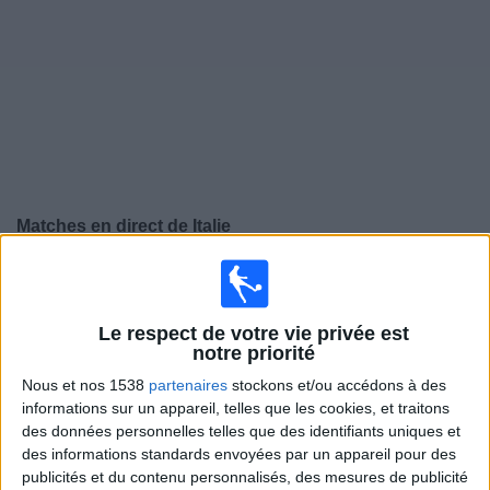
Widget
Matches en direct de
Italie
Vendredi, 25/09/2026
20:45
Ligue des Nations UEFA
Phase de groupes
Le respect de votre vie privée est
notre priorité
Italie
Nous et nos 1538
partenaires
stockons et/ou accédons à des
Belgique
informations sur un appareil, telles que les cookies, et traitons
des données personnelles telles que des identifiants uniques et
L’Equipe Live Foot
des informations standards envoyées par un appareil pour des
publicités et du contenu personnalisés, des mesures de publicité
Lundi, 28/09/2026