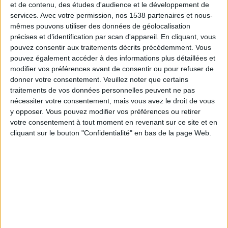
et de contenu, des études d'audience et le développement de
services.
Avec votre permission, nos 1538 partenaires et nous-
20:45
Ligue des Nations UEFA
mêmes pouvons utiliser des données de géolocalisation
Phase de groupes
précises et d’identification par scan d'appareil. En cliquant, vous
Turquie
pouvez consentir aux traitements décrits précédemment. Vous
pouvez également accéder à des informations plus détaillées et
Italie
modifier vos préférences avant de consentir ou pour refuser de
L’Equipe Live Foot
donner votre consentement.
Veuillez noter que certains
traitements de vos données personnelles peuvent ne pas
Vendredi, 02/10/2026
nécessiter votre consentement, mais vous avez le droit de vous
y opposer. Vous pouvez modifier vos préférences ou retirer
20:45
Ligue des Nations UEFA
votre consentement à tout moment en revenant sur ce site et en
Phase de groupes
cliquant sur le bouton "Confidentialité" en bas de la page Web.
France
Italie
TF1
Plus de jours