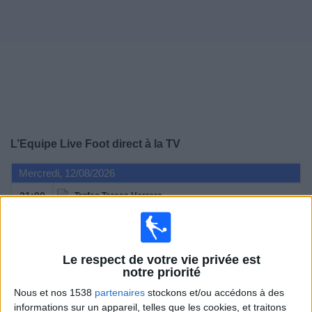
Widget
L’Equipe Live Foot
direct à la TV
Mercredi, 12/08/2026
21:00
Trofeo Teresa Herrera
Finale
Le respect de votre vie privée est
La Corogne
notre priorité
Real Madrid
Nous et nos 1538
partenaires
stockons et/ou accédons à des
informations sur un appareil, telles que les cookies, et traitons