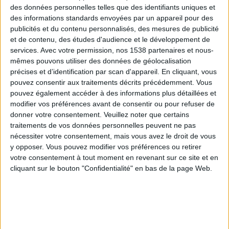
L’Equipe Live Foot
des données personnelles telles que des identifiants uniques et
des informations standards envoyées par un appareil pour des
Jeudi, 24/09/2026
publicités et du contenu personnalisés, des mesures de publicité
et de contenu, des études d'audience et le développement de
20:45
Ligue des Nations UEFA
services.
Avec votre permission, nos 1538 partenaires et nous-
Phase de groupes
mêmes pouvons utiliser des données de géolocalisation
précises et d’identification par scan d'appareil. En cliquant, vous
pouvez consentir aux traitements décrits précédemment. Vous
pouvez également accéder à des informations plus détaillées et
Pays-Bas
modifier vos préférences avant de consentir ou pour refuser de
donner votre consentement.
Veuillez noter que certains
Allemagne
traitements de vos données personnelles peuvent ne pas
L’Equipe Live Foot
nécessiter votre consentement, mais vous avez le droit de vous
y opposer. Vous pouvez modifier vos préférences ou retirer
20:45
Ligue des Nations UEFA
votre consentement à tout moment en revenant sur ce site et en
Phase de groupes
cliquant sur le bouton "Confidentialité" en bas de la page Web.
Portugal
Pays de Galles