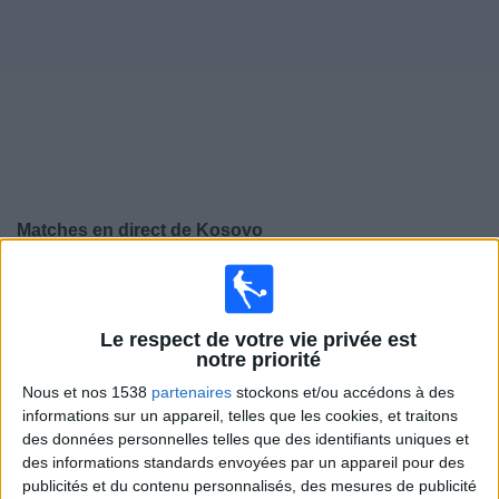
Widget
Matches en direct de
Kosovo
Jeudi, 24/09/2026
20:45
Ligue des Nations UEFA
Phase de groupes
Le respect de votre vie privée est
notre priorité
Kosovo
Nous et nos 1538
partenaires
stockons et/ou accédons à des
République Irlande
informations sur un appareil, telles que les cookies, et traitons
des données personnelles telles que des identifiants uniques et
Chaîne à confirmer
des informations standards envoyées par un appareil pour des
publicités et du contenu personnalisés, des mesures de publicité
Dimanche, 27/09/2026