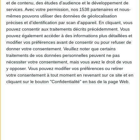
et de contenu, des études d'audience et le développement de
services.
Avec votre permission, nos 1538 partenaires et nous-
18:00
Ligue des Nations UEFA
mêmes pouvons utiliser des données de géolocalisation
Phase de groupes
précises et d’identification par scan d'appareil. En cliquant, vous
Autriche
pouvez consentir aux traitements décrits précédemment. Vous
pouvez également accéder à des informations plus détaillées et
Kosovo
modifier vos préférences avant de consentir ou pour refuser de
Chaîne à confirmer
donner votre consentement.
Veuillez noter que certains
traitements de vos données personnelles peuvent ne pas
Jeudi, 01/10/2026
nécessiter votre consentement, mais vous avez le droit de vous
y opposer. Vous pouvez modifier vos préférences ou retirer
20:45
Ligue des Nations UEFA
votre consentement à tout moment en revenant sur ce site et en
Phase de groupes
cliquant sur le bouton "Confidentialité" en bas de la page Web.
Israël
Kosovo
Chaîne à confirmer
Plus de jours