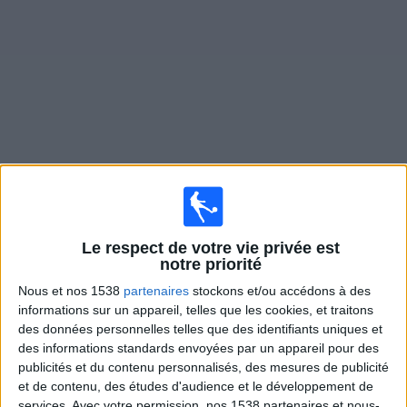
Widget
Matches en direct de
Ventura County
Samedi, 15/08/2026
Le respect de votre vie privée est
01:00
MLS Next Pro
notre priorité
Nous et nos 1538
partenaires
stockons et/ou accédons à des
Houston Dynamo 2
informations sur un appareil, telles que les cookies, et traitons
Ventura County
des données personnelles telles que des identifiants uniques et
OneFootball
des informations standards envoyées par un appareil pour des
publicités et du contenu personnalisés, des mesures de publicité
et de contenu, des études d'audience et le développement de
Lundi, 24/08/2026
services.
Avec votre permission, nos 1538 partenaires et nous-