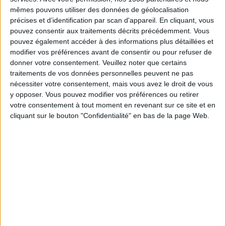
04:00
MLS Next Pro
mêmes pouvons utiliser des données de géolocalisation
précises et d’identification par scan d'appareil. En cliquant, vous
Ventura County
pouvez consentir aux traitements décrits précédemment. Vous
Portland Timbers 2
pouvez également accéder à des informations plus détaillées et
modifier vos préférences avant de consentir ou pour refuser de
OneFootball
donner votre consentement.
Veuillez noter que certains
traitements de vos données personnelles peuvent ne pas
Dimanche, 06/09/2026
nécessiter votre consentement, mais vous avez le droit de vous
y opposer. Vous pouvez modifier vos préférences ou retirer
04:00
MLS Next Pro
votre consentement à tout moment en revenant sur ce site et en
cliquant sur le bouton "Confidentialité" en bas de la page Web.
Los Angeles FC 2
Ventura County
OneFootball
Plus de jours
DONNÉES STATISTIQUES DE L'ÉQUIPE VENTURA COUNTY
À LA TÉLÉVISION EN FRANCE