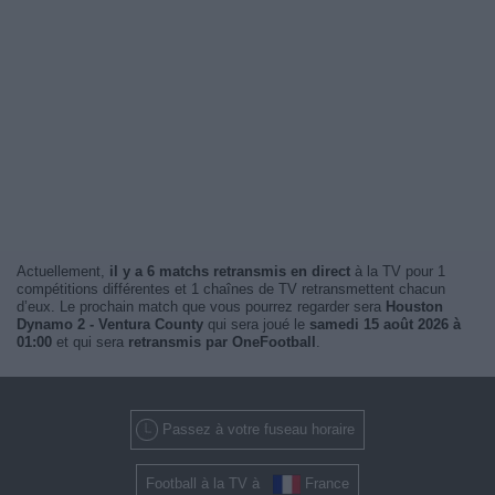
Actuellement,
il y a 6 matchs retransmis en direct
à la TV pour 1
compétitions différentes et 1 chaînes de TV retransmettent chacun
d’eux. Le prochain match que vous pourrez regarder sera
Houston
Dynamo 2 - Ventura County
qui sera joué le
samedi 15 août 2026 à
01:00
et qui sera
retransmis par OneFootball
.
Passez à votre fuseau horaire
Football à la TV à
France