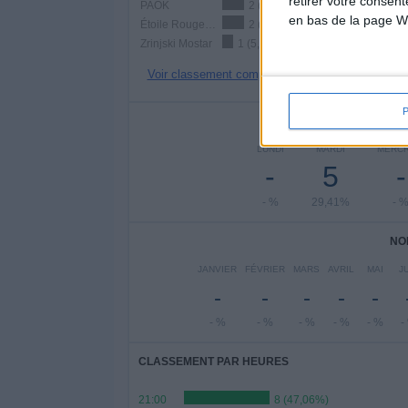
retirer votre consen
PAOK
2 (11,76%)
en bas de la page W
Étoile Rouge Belgrade
2 (11,76%)
Zrinjski Mostar
1 (5,88%)
Voir classement complet
NOMBRE DE
LUNDI
MARDI
MERCR
-
5
-
- %
29,41%
- 
NO
JANVIER
FÉVRIER
MARS
AVRIL
MAI
J
-
-
-
-
-
- %
- %
- %
- %
- %
-
CLASSEMENT PAR HEURES
21:00
8 (47,06%)