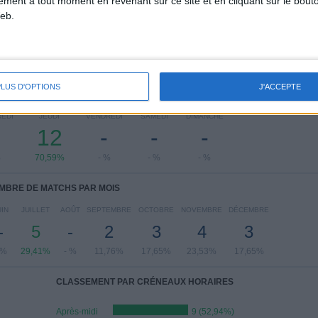
tement à tout moment en revenant sur ce site et en cliquant sur le bouto
Voir classement complet
eb.
PLUS D'OPTIONS
J'ACCEPTE
 MATCHS PAR JOUR DE LA SEMAINE
EDI
JEUDI
VENDREDI
SAMEDI
DIMANCHE
12
-
-
-
%
70,59%
- %
- %
- %
MBRE DE MATCHS PAR MOIS
UIN
JUILLET
AOÛT
SEPTEMBRE
OCTOBRE
NOVEMBRE
DÉCEMBRE
-
5
-
2
3
4
3
 %
29,41%
- %
11,76%
17,65%
23,53%
17,65%
CLASSEMENT PAR CRÉNEAUX HORAIRES
Après-midi
9 (52,94%)