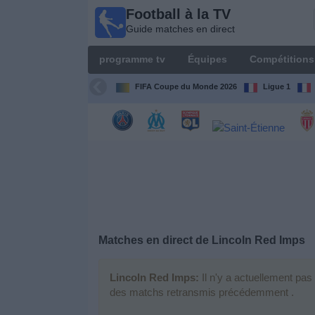
Football à la TV
Football
Guide matches en direct
à la TV
Guide
programme tv
Équipes
Compétitions
matches en
direct
FIFA Coupe du Monde 2026
Ligue 1
programme
tv
Équipes
Compétitions
Matches en direct de
Lincoln Red Imps
Chaînes
de
TV
Lincoln Red Imps:
Il n'y a actuellement pas
des matchs retransmis précédemment .
Nouvelles