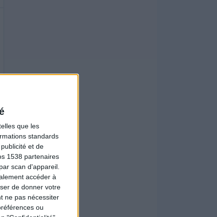
é
elles que les
formations standards
ublicité et de
os 1538 partenaires
par scan d'appareil.
galement accéder à
user de donner votre
t ne pas nécessiter
préférences ou