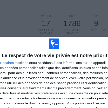
MATCHS
JOURS
TOTAL
17
1786
9
CONSECUTIFS
SANS MATCH
CHAÎNES TV
PAYANTS
GRATUIT
Le respect de votre vie privée est notre priorit
rtenaires
stockons et/ou accédons à des informations sur un appareil, t
TOTAL
MAXIMUM
TOTAL
2
2
13
 des données personnelles telles que des identifiants uniques et des in
reil pour des publicités et du contenu personnalisés, des mesures de p
COMPÉTITIONS
VS FC
ADVERSAIRES
 d'audience et le développement de services.
Avec votre permission, n
Copenhague
s utiliser des données de géolocalisation précises et d’identification 
ouvez consentir aux traitements décrits précédemment. Vous pouvez é
CLASSEMENT PAR COMPÉTITIONS
s détaillées et modifier vos préférences avant de consentir ou pour ref
lez noter que certains traitements de vos données personnelles peuven
Ligue Conférence
12 (70,59%)
 mais vous avez le droit de vous y opposer. Vous pouvez modifier vos 
Ligue des Champions
5 (29,41%)