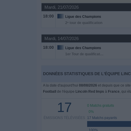
Mardi, 21/07/2026
Widget
18:00
Ligue des Champions
2ᵉ tour de qualification
Mardi, 14/07/2026
18:00
Ligue des Champions
1er Tour de qualification
DONNÉES STATISTIQUES DE L'ÉQUIPE LINC
A la date d'aujourd'hui
08/08/2026
et depuis que ce site
Football
de l'équipe
Lincoln Red Imps
à
France
, qui ét
17
0 Matchs gratuits
0%
ÉMISSIONS TÉLÉVISÉES
17 Matchs payants
100%