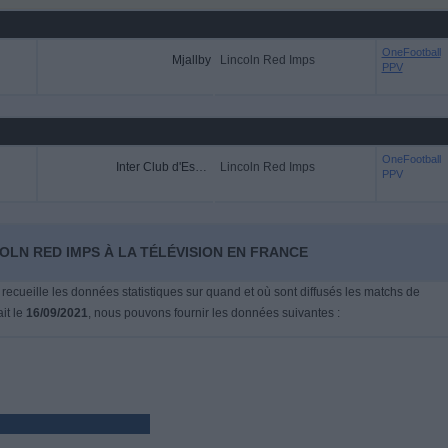
OneFootball
Mjallby
Lincoln Red Imps
PPV
OneFootball
Inter Club d'Escaldes
Lincoln Red Imps
PPV
OLN RED IMPS À LA TÉLÉVISION EN FRANCE
 recueille les données statistiques sur quand et où sont diffusés les matchs de
ait le
16/09/2021
, nous pouvons fournir les données suivantes :