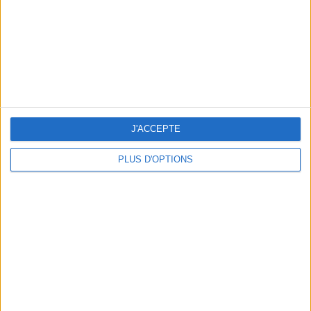
CLASSEMENT PAR SPORTS
Football
24 (100%)
Voir classement complet
J'ACCEPTE
NOMBRE DE MATCHS PAR JOUR DE LA SEMAINE
LUNDI
MARDI
MERCREDI
JEUDI
VENDREDI
PLUS D'OPTIONS
-
-
2
21
-
- %
- %
8,33%
87,5%
- %
SAMEDI
DIMANCHE
1
-
4,17%
- %
NOMBRE DE MATCHS PAR MOIS
JANVIER
FÉVRIER
MARS
AVRIL
MAI
JUIN
JUILLET
AOÛT