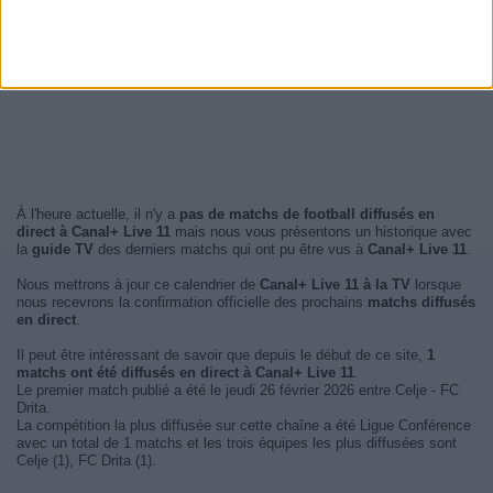
À l'heure actuelle, il n'y a
pas de matchs de football diffusés en
direct à Canal+ Live 11
mais nous vous présentons un historique avec
la
guide TV
des derniers matchs qui ont pu être vus à
Canal+ Live 11
.
Nous mettrons à jour ce calendrier de
Canal+ Live 11 à la TV
lorsque
nous recevrons la confirmation officielle des prochains
matchs diffusés
en direct
.
Il peut être intéressant de savoir que depuis le début de ce site,
1
matchs ont été diffusés en direct à Canal+ Live 11
.
Le premier match publié a été le jeudi 26 février 2026 entre Celje - FC
Drita.
La compétition la plus diffusée sur cette chaîne a été Ligue Conférence
avec un total de 1 matchs et les trois équipes les plus diffusées sont
Celje (1), FC Drita (1).