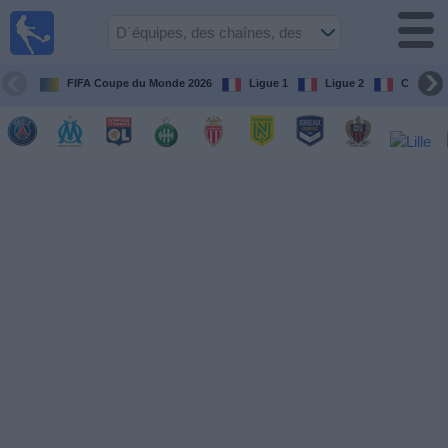
Football
à la TV
Guide
FIFA Coupe du Monde 2026
Ligue 1
Ligue 2
Coupe d
matches en
direct
programme
tv
Équipes
Compétitions
Chaînes
de
TV
Nouvelles