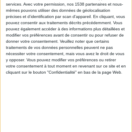
Celje
services.
Avec votre permission, nos 1538 partenaires et nous-
FC Drita
mêmes pouvons utiliser des données de géolocalisation
Canal+ Live 7
Canal+ Live 11
précises et d’identification par scan d'appareil. En cliquant, vous
pouvez consentir aux traitements décrits précédemment. Vous
pouvez également accéder à des informations plus détaillées et
STATISTIQUES DE FOOTBALL DE LA CHAÎNE CANAL+ LIVE
modifier vos préférences avant de consentir ou pour refuser de
11 EN FRANCE
donner votre consentement.
Veuillez noter que certains
traitements de vos données personnelles peuvent ne pas
À la date d'aujourd'hui
09/08/2026
, et depuis que ce site web collecte les
nécessiter votre consentement, mais vous avez le droit de vous
données statistiques sur quand et où sont diffusés les matchs de la chaîne
y opposer. Vous pouvez modifier vos préférences ou retirer
Canal+ Live 11
en
France
, qui a commencé le
20/09/2025
, nous pouvons
votre consentement à tout moment en revenant sur ce site et en
fournir les données suivantes :
cliquant sur le bouton "Confidentialité" en bas de la page Web.
24
ÉMISSIONS TÉLÉVISÉES
4
COMPÉTITIONS TÉLÉVISÉES
35