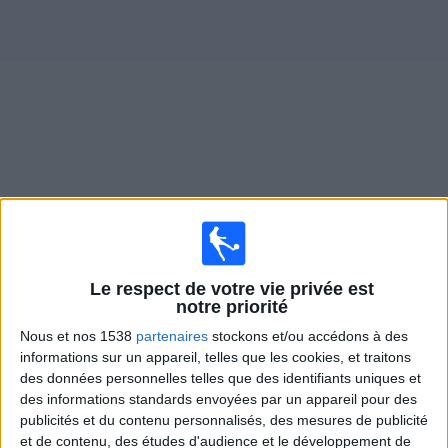
Widget
Canal+ Live 11
direct à la TV
×
Canal+ Live 11:
Il n'y a actuellement pas de match
retransmis à la TV. Vous pouvez consulter l'historique
Le respect de votre vie privée est
des matchs retransmis précédemment .
notre priorité
Nous et nos 1538
partenaires
stockons et/ou accédons à des
informations sur un appareil, telles que les cookies, et traitons
Jeudi, 26/02/2026
des données personnelles telles que des identifiants uniques et
18:45
Ligue Conférence
des informations standards envoyées par un appareil pour des
Playoffs
publicités et du contenu personnalisés, des mesures de publicité
et de contenu, des études d'audience et le développement de