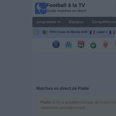
Football à la TV
Football
Guide matches en direct
à la TV
Guide
programme tv
Équipes
Compétitions
matches en
direct
FIFA Coupe du Monde 2026
Ligue 1
programme
tv
Équipes
Compétitions
Matches en direct de
Paide
Chaînes
de
TV
Paide:
Il n'y a actuellement pas de match re
retransmis précédemment .
Nouvelles