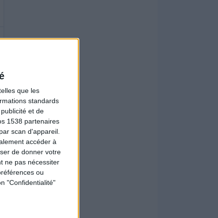
é
elles que les
formations standards
ublicité et de
os 1538 partenaires
par scan d'appareil.
galement accéder à
user de donner votre
t ne pas nécessiter
préférences ou
n "Confidentialité"