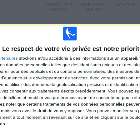
CONSECUTIFS
SANS MATCH
CHAÎNES TV
PAYANTS
GRATUIT
TOTAL
MAXIMUM
TOTAL
2
1
4
COMPÉTITIONS
VS Kalju
ADVERSAIRES
Le respect de votre vie privée est notre priorit
rtenaires
stockons et/ou accédons à des informations sur un appareil, t
CLASSEMENT PAR COMPÉTITIONS
 des données personnelles telles que des identifiants uniques et des in
reil pour des publicités et du contenu personnalisés, des mesures de p
Première Ligue Estonienne
3 (75%)
 d'audience et le développement de services.
Avec votre permission, n
Ligue Conférence
1 (25%)
s utiliser des données de géolocalisation précises et d’identification 
Voir classement complet
ouvez consentir aux traitements décrits précédemment. Vous pouvez é
s détaillées et modifier vos préférences avant de consentir ou pour ref
lez noter que certains traitements de vos données personnelles peuven
 mais vous avez le droit de vous y opposer. Vous pouvez modifier vos 
tement à tout moment en revenant sur ce site et en cliquant sur le bouto
 MATCHS PAR JOUR DE LA SEMAINE
eb.
EDI
JEUDI
VENDREDI
SAMEDI
DIMANCHE
1
-
-
1