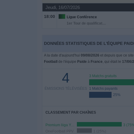
Jeudi, 16/07/2026
Widget
18:00
Ligue Conférence
1er Tour de qualification
DONNÉES STATISTIQUES DE L'ÉQUIPE PAID
A la date d'aujourd'hui
09/08/2026
et depuis que ce site
Football
de l'équipe
Paide
à
France
, qui était le
17/06/
4
3 Matchs gratuits
ÉMISSIONS TÉLÉVISÉES
1 Matchs payants
25%
CLASSEMENT PAR CHAÎNES
Premium liiga YouTube
3 (75
OneFootball PPV
1 (25%)