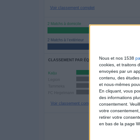
Voir classement complet
2 Matchs à domicile
50%
2 Matchs à l’extérieur
50%
Nous et nos 1538
pa
CLASSEMENT PAR ÉQUIPES
cookies, et traitons
envoyées par un appa
Kalju
1 (25%)
contenu, des études
Legion
1 (25%)
et nous-mêmes pouvon
Tammeka
1 (25%)
En cliquant, vous p
FC Hegelmann
1 (25%)
des informations plu
Voir classement complet
consentement.
Veuil
votre consentement,
retirer votre consen
NOMBRE DE
en bas de la page W
LUNDI
MARDI
MERCR
-
-
2