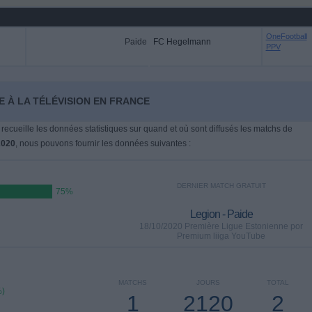
OneFootball
Paide
FC Hegelmann
PPV
E À LA TÉLÉVISION EN FRANCE
 recueille les données statistiques sur quand et où sont diffusés les matchs de
2020
, nous pouvons fournir les données suivantes :
DERNIER MATCH GRATUIT
75%
Legion - Paide
18/10/2020 Première Ligue Estonienne por
Premium liiga YouTube
MATCHS
JOURS
TOTAL
%)
1
2120
2