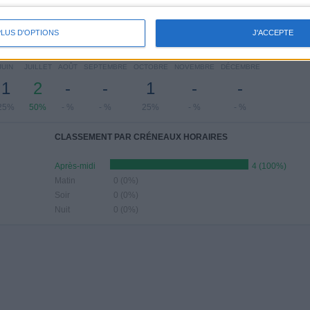
%
25%
- %
- %
25%
PLUS D'OPTIONS
J'ACCEPTE
MBRE DE MATCHS PAR MOIS
JUIN
JUILLET
AOÛT
SEPTEMBRE
OCTOBRE
NOVEMBRE
DÉCEMBRE
1
2
-
-
1
-
-
25%
50%
- %
- %
25%
- %
- %
CLASSEMENT PAR CRÉNEAUX HORAIRES
Après-midi
4 (100%)
Matin
0 (0%)
Soir
0 (0%)
Nuit
0 (0%)