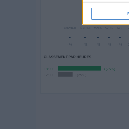
- %
- %
50
NO
JANVIER
FÉVRIER
MARS
AVRIL
MAI
-
-
-
-
-
- %
- %
- %
- %
- %
CLASSEMENT PAR HEURES
18:00
3 (75%)
12:00
1 (25%)