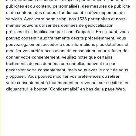
publicités et du contenu personnalisés, des mesures de publicité
et de contenu, des études d'audience et le développement de
L’Equipe Live Foot
services.
Avec votre permission, nos 1538 partenaires et nous-
mêmes pouvons utiliser des données de géolocalisation
Dimanche, 27/09/2026
précises et d’identification par scan d'appareil. En cliquant, vous
pouvez consentir aux traitements décrits précédemment. Vous
20:45
Ligue des Nations UEFA
pouvez également accéder à des informations plus détaillées et
Phase de groupes
modifier vos préférences avant de consentir ou pour refuser de
donner votre consentement.
Veuillez noter que certains
traitements de vos données personnelles peuvent ne pas
nécessiter votre consentement, mais vous avez le droit de vous
Norvège
y opposer. Vous pouvez modifier vos préférences ou retirer
Portugal
votre consentement à tout moment en revenant sur ce site et en
cliquant sur le bouton "Confidentialité" en bas de la page Web.
L’Equipe Live Foot
Jeudi, 01/10/2026
20:45
Ligue des Nations UEFA
Phase de groupes