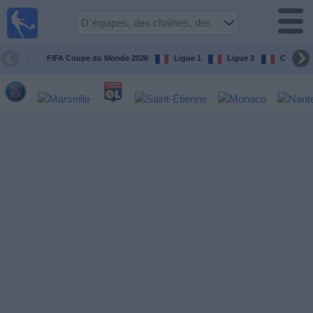
Football
à la TV
Guide
FIFA Coupe du Monde 2026
Ligue 1
Ligue 2
Coupe d
matches en
direct
programme
tv
Équipes
Compétitions
Chaînes
de
TV
Nouvelles