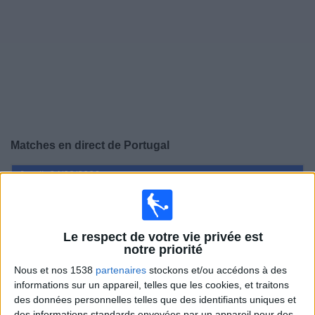
Widget
Matches en direct de
Portugal
Jeudi, 24/09/2026
20:45
Ligue des Nations UEFA
Phase de groupes
Le respect de votre vie privée est
notre priorité
Nous et nos 1538
partenaires
stockons et/ou accédons à des
Portugal
informations sur un appareil, telles que les cookies, et traitons
Pays de Galles
des données personnelles telles que des identifiants uniques et
des informations standards envoyées par un appareil pour des