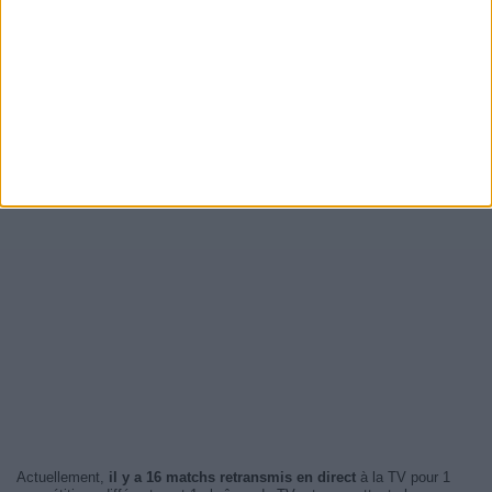
Actuellement,
il y a 16 matchs retransmis en direct
à la TV pour 1