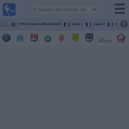
Football
à la TV
Guide
FIFA Coupe du Monde 2026
Ligue 1
Ligue 2
Coupe d
matches en
direct
programme
tv
Équipes
Compétitions
Chaînes
de
TV
Nouvelles