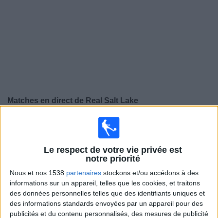
Widget
Matches en direct de
Real Salt Lake
Dimanche, 16/08/2026
03:30
MLS
Le respect de votre vie privée est
notre priorité
Real Salt Lake
Nous et nos 1538
partenaires
stockons et/ou accédons à des
Minnesota
informations sur un appareil, telles que les cookies, et traitons
Apple TV
des données personnelles telles que des identifiants uniques et
des informations standards envoyées par un appareil pour des
publicités et du contenu personnalisés, des mesures de publicité
Jeudi, 20/08/2026