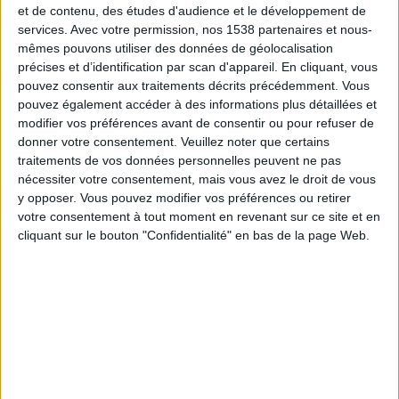
et de contenu, des études d'audience et le développement de
03:30
MLS
services.
Avec votre permission, nos 1538 partenaires et nous-
mêmes pouvons utiliser des données de géolocalisation
Real Salt Lake
précises et d’identification par scan d'appareil. En cliquant, vous
pouvez consentir aux traitements décrits précédemment. Vous
FC Dallas
pouvez également accéder à des informations plus détaillées et
modifier vos préférences avant de consentir ou pour refuser de
Apple TV
donner votre consentement.
Veuillez noter que certains
traitements de vos données personnelles peuvent ne pas
nécessiter votre consentement, mais vous avez le droit de vous
Dimanche, 23/08/2026
y opposer. Vous pouvez modifier vos préférences ou retirer
01:30
MLS
votre consentement à tout moment en revenant sur ce site et en
cliquant sur le bouton "Confidentialité" en bas de la page Web.
Orlando City
Real Salt Lake
Apple TV
Plus de jours