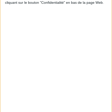
cliquant sur le bouton "Confidentialité" en bas de la page Web.
Apple TV
03:30
MLS
Real Salt Lake
Minnesota
Apple TV
04:30
MLS
San Jose Earthquakes
St. Louis City
Apple TV
04:30
MLS
Los Angeles FC
San Diego FC
Apple TV