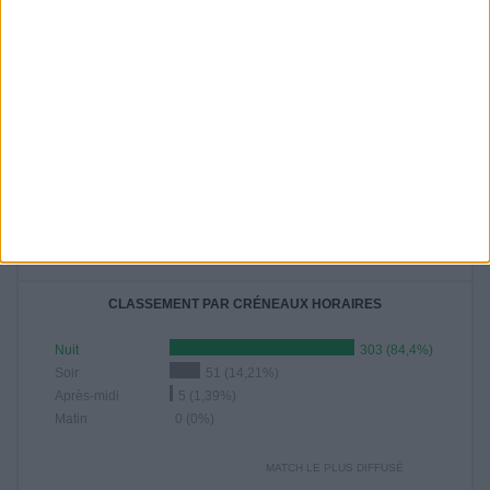
- %
8,91%
20,61%
19,5%
20,61%
- %
15,6%
AOÛT
SEPTEMBRE
OCTOBRE
NOVEMBRE
DÉCEMBRE
53
-
-
-
-
14,76%
- %
- %
- %
- %
NOMBRE DE MATCHS PAR ANNÉE
2026
2024
2023
268
59
32
74,65%
16,43%
8,91%
CLASSEMENT PAR CRÉNEAUX HORAIRES
Nuit
303 (84,4%)
Soir
51 (14,21%)
Après-midi
5 (1,39%)
Matin
0 (0%)
MATCH LE PLUS DIFFUSÉ