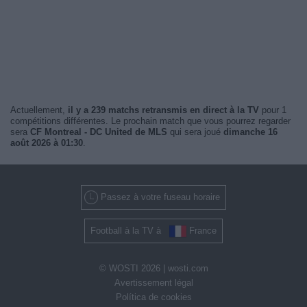
Actuellement,
il y a 239 matchs retransmis en direct à la TV
pour 1
compétitions différentes. Le prochain match que vous pourrez regarder
sera
CF Montreal - DC United de MLS
qui sera joué
dimanche 16
août 2026 à 01:30
.
Passez à votre fuseau horaire
Football à la TV à
France
© WOSTI 2026 |
wosti.com
Avertissement légal
Política de cookies