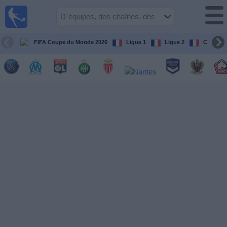
Football
à la TV
Guide
FIFA Coupe du Monde 2026
Ligue 1
Ligue 2
Coupe d
matches en
direct
programme
tv
Équipes
Compétitions
Chaînes
de
TV
Nouvelles