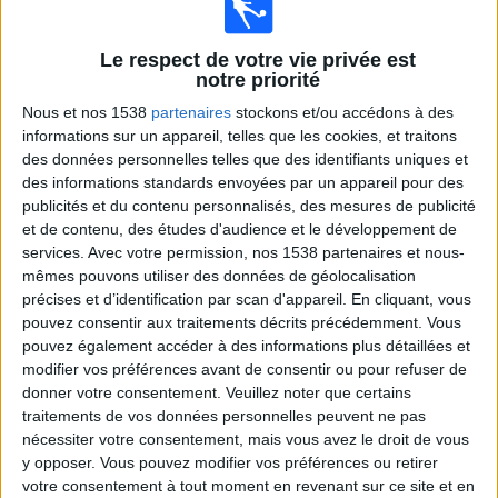
Columbus Crew
Apple TV
Le respect de votre vie privée est
02:30
MLS
notre priorité
Nous et nos 1538
partenaires
stockons et/ou accédons à des
Houston Dynamo
informations sur un appareil, telles que les cookies, et traitons
Los Angeles Galaxy
des données personnelles telles que des identifiants uniques et
Apple TV
des informations standards envoyées par un appareil pour des
publicités et du contenu personnalisés, des mesures de publicité
02:30
MLS
et de contenu, des études d'audience et le développement de
services.
Avec votre permission, nos 1538 partenaires et nous-
Nashville SC
mêmes pouvons utiliser des données de géolocalisation
Inter Miami
précises et d’identification par scan d'appareil. En cliquant, vous
pouvez consentir aux traitements décrits précédemment. Vous
pouvez également accéder à des informations plus détaillées et
Apple TV
modifier vos préférences avant de consentir ou pour refuser de
03:30
MLS
donner votre consentement.
Veuillez noter que certains
traitements de vos données personnelles peuvent ne pas
Colorado Rapids
nécessiter votre consentement, mais vous avez le droit de vous
Sporting Kansas City
y opposer. Vous pouvez modifier vos préférences ou retirer
votre consentement à tout moment en revenant sur ce site et en