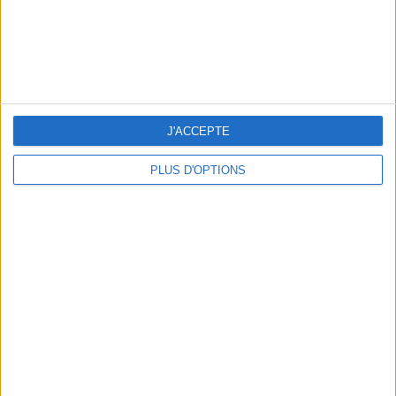
02:30
MLS
Minnesota
Atlanta Utd
Apple TV
J'ACCEPTE
03:30
MLS
PLUS D'OPTIONS
Seattle Sounders
Austin FC
Apple TV
03:30
MLS
Colorado Rapids
Los Angeles FC
Apple TV
03:30
MLS