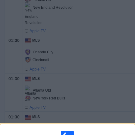
New England Revolution
Apple TV
01:30
MLS
Orlando City
Cincinnati
Apple TV
01:30
MLS
Atlanta Utd
New York Red Bulls
Apple TV
01:30
MLS
Charlotte