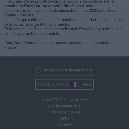
Il peut être intéressant de savoir que depuis le début de ce site,
6
matchs du Ross County ont été diffusés en direct
.
Le premier match publié a été le dimanche 8 mars 2020 entre Ross
County - Rangers.
La chaîne qui a diffusé le plus de matchs en direct du Ross County est
OneFootball avec un total de 5 matchs.
Et la compétition Premiership est celle où le Ross County a été le plus
diffusé avec un total de 6 matchs.
Pour plus d'informations, vous pouvez accéder au site internet de
France.
Passez à votre fuseau horaire
Football à la TV à
France
© WOSTI 2026 |
wosti.com
Avertissement légal
Política de cookies
Links
Contact