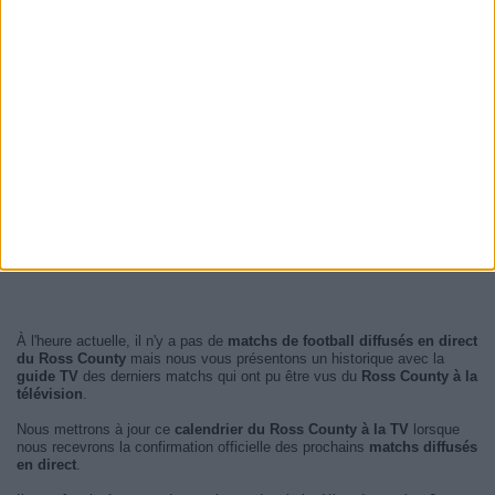
À l'heure actuelle, il n'y a pas de
matchs de football diffusés en direct
du Ross County
mais nous vous présentons un historique avec la
guide TV
des derniers matchs qui ont pu être vus du
Ross County à la
télévision
.
Nous mettrons à jour ce
calendrier du Ross County à la TV
lorsque
nous recevrons la confirmation officielle des prochains
matchs diffusés
en direct
.