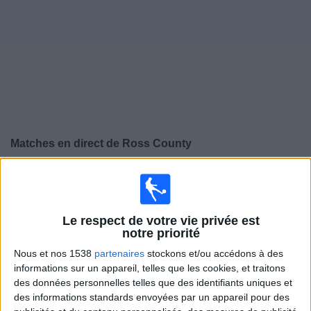
Widget
Matches en direct de
Ross County
×
Ross County:
Il n'y a actuellement pas de match
retransmis à la TV. Vous pouvez consulter l'historique
des matchs retransmis précédemment .
Le respect de votre vie privée est
notre priorité
Samedi, 22/04/2023
Nous et nos 1538
partenaires
stockons et/ou accédons à des
informations sur un appareil, telles que les cookies, et traitons
13:30
Premiership
des données personnelles telles que des identifiants uniques et
des informations standards envoyées par un appareil pour des
Hearts