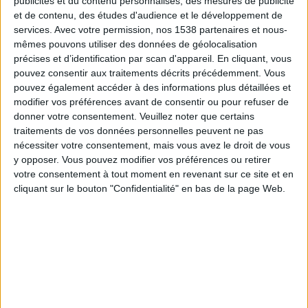
publicités et du contenu personnalisés, des mesures de publicité
Ross County
et de contenu, des études d'audience et le développement de
OneFootball
services.
Avec votre permission, nos 1538 partenaires et nous-
mêmes pouvons utiliser des données de géolocalisation
Vendredi, 14/04/2023
précises et d’identification par scan d'appareil. En cliquant, vous
pouvez consentir aux traitements décrits précédemment. Vous
20:45
Premiership
pouvez également accéder à des informations plus détaillées et
modifier vos préférences avant de consentir ou pour refuser de
Ross County
donner votre consentement.
Veuillez noter que certains
Aberdeen
traitements de vos données personnelles peuvent ne pas
OneFootball
nécessiter votre consentement, mais vous avez le droit de vous
y opposer. Vous pouvez modifier vos préférences ou retirer
votre consentement à tout moment en revenant sur ce site et en
Dimanche, 02/04/2023
cliquant sur le bouton "Confidentialité" en bas de la page Web.
13:00
Premiership
Ross County
Celtic
OneFootball
Plus de jours