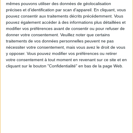
17:00
mêmes pouvons utiliser des données de géolocalisation
Virslīga
précises et d’identification par scan d'appareil. En cliquant, vous
FK Liepaja
pouvez consentir aux traitements décrits précédemment. Vous
pouvez également accéder à des informations plus détaillées et
SC Grobiņa
modifier vos préférences avant de consentir ou pour refuser de
OneFootball PPV
donner votre consentement.
Veuillez noter que certains
traitements de vos données personnelles peuvent ne pas
Samedi, 29/08/2026
nécessiter votre consentement, mais vous avez le droit de vous
y opposer. Vous pouvez modifier vos préférences ou retirer
14:00
Virslīga
votre consentement à tout moment en revenant sur ce site et en
cliquant sur le bouton "Confidentialité" en bas de la page Web.
SC Grobiņa
BFC Daugavpils
OneFootball PPV
DONNÉES STATISTIQUES DE L'ÉQUIPE SC GROBIŅA À LA
TÉLÉVISION EN FRANCE
A la date d'aujourd'hui
08/08/2026
et depuis que ce site recueille les
données statistiques sur quand et où sont diffusés les matchs de
Football