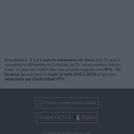
Actuellement,
il y a 3 matchs retransmis en direct
à la TV pour 1
compétitions différentes et 1 chaînes de TV retransmettent chacun
d’eux. Le prochain match que vous pourrez regarder sera
RFS - SC
Grobiņa
qui sera joué le
lundi 10 août 2026 à 18:30
et qui sera
retransmis par OneFootball PPV
.
Passez à votre fuseau horaire
Football à la TV à
France
© WOSTI 2026 |
wosti.com