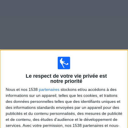
Widget
Matches en direct de
SC Grobiņa
Lundi, 10/08/2026
Le respect de votre vie privée est
18:30
notre priorité
Virslīga
Nous et nos 1538
partenaires
stockons et/ou accédons à des
RFS
informations sur un appareil, telles que les cookies, et traitons
SC Grobiņa
des données personnelles telles que des identifiants uniques et
des informations standards envoyées par un appareil pour des
OneFootball PPV
publicités et du contenu personnalisés, des mesures de publicité
et de contenu, des études d'audience et le développement de
Vendredi, 21/08/2026
services.
Avec votre permission, nos 1538 partenaires et nous-