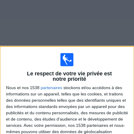
Widget
Matches en direct de
Verl
Le respect de votre vie privée est
Dimanche, 09/08/2026
notre priorité
19:30
3. Liga
Nous et nos 1538
partenaires
stockons et/ou accédons à des
informations sur un appareil, telles que les cookies, et traitons
Aachen
des données personnelles telles que des identifiants uniques et
Verl
des informations standards envoyées par un appareil pour des
publicités et du contenu personnalisés, des mesures de publicité
OneFootball PPV
et de contenu, des études d'audience et le développement de
services.
Avec votre permission, nos 1538 partenaires et nous-
Samedi, 15/08/2026
mêmes pouvons utiliser des données de géolocalisation