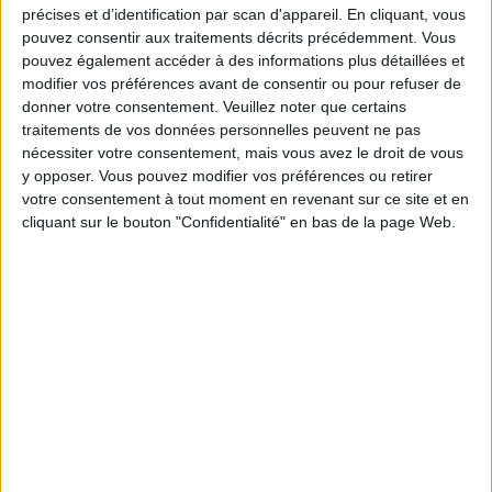
16:30
3. Liga
précises et d’identification par scan d'appareil. En cliquant, vous
pouvez consentir aux traitements décrits précédemment. Vous
Verl
pouvez également accéder à des informations plus détaillées et
modifier vos préférences avant de consentir ou pour refuser de
Duisburg
donner votre consentement.
Veuillez noter que certains
OneFootball PPV
traitements de vos données personnelles peuvent ne pas
nécessiter votre consentement, mais vous avez le droit de vous
y opposer. Vous pouvez modifier vos préférences ou retirer
DONNÉES STATISTIQUES DE L'ÉQUIPE VERL À LA
votre consentement à tout moment en revenant sur ce site et en
TÉLÉVISION EN FRANCE
cliquant sur le bouton "Confidentialité" en bas de la page Web.
A la date d'aujourd'hui
06/08/2026
et depuis que ce site recueille les
données statistiques sur quand et où sont diffusés les matchs de
Football
de l'équipe
Verl
à
France
, qui était le
06/07/2022
, nous pouvons fournir
les données suivantes :
23
ÉMISSIONS TÉLÉVISÉES
4 Matchs gratuits
17,39%