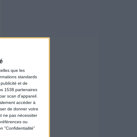
é
elles que les
formations standards
ublicité et de
os 1538 partenaires
par scan d'appareil.
galement accéder à
user de donner votre
t ne pas nécessiter
préférences ou
n "Confidentialité"