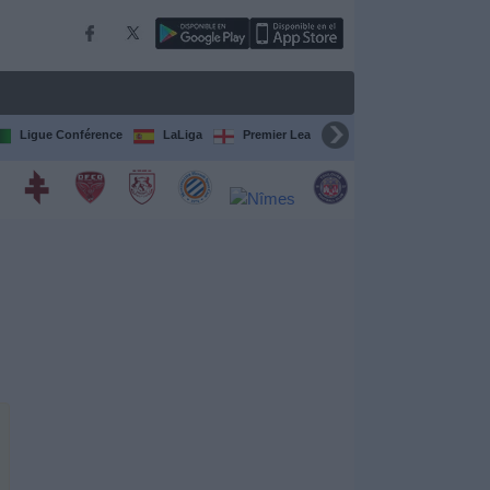
Ligue Conférence
LaLiga
Premier League
Bundesliga
C