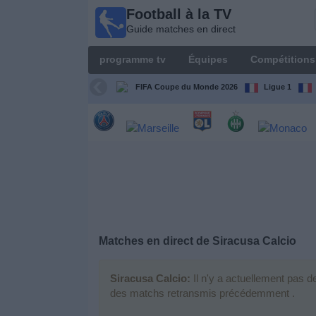
Football à la TV
Football
Guide matches en direct
à la TV
Guide
programme tv
Équipes
Compétitions
matches en
direct
FIFA Coupe du Monde 2026
Ligue 1
programme
tv
Équipes
Compétitions
Matches en direct de
Siracusa Calcio
Chaînes
de
TV
Siracusa Calcio:
Il n'y a actuellement pas d
des matchs retransmis précédemment .
Nouvelles