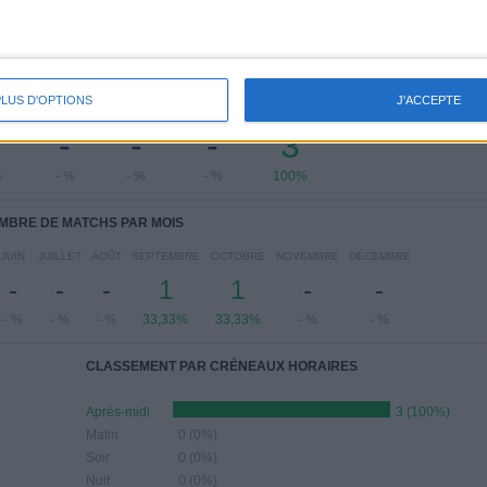
 MATCHS PAR JOUR DE LA SEMAINE
PLUS D'OPTIONS
J'ACCEPTE
REDI
JEUDI
VENDREDI
SAMEDI
DIMANCHE
-
-
-
3
%
- %
- %
- %
100%
MBRE DE MATCHS PAR MOIS
JUIN
JUILLET
AOÛT
SEPTEMBRE
OCTOBRE
NOVEMBRE
DÉCEMBRE
-
-
-
1
1
-
-
- %
- %
- %
33,33%
33,33%
- %
- %
CLASSEMENT PAR CRÉNEAUX HORAIRES
Après-midi
3 (100%)
Matin
0 (0%)
Soir
0 (0%)
Nuit
0 (0%)