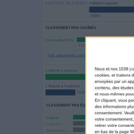
ÉMISSIONS TÉLÉVISÉES
3 Matchs payants
100%
CLASSEMENT PAR CHAÎNES
OneFootball PPV
3 (100%)
Voir classement complet
Nous et nos 1538
pa
2 Matchs à domicile
cookies, et traitons
66,67%
envoyées par un appa
1 Matchs à l’extérieur
contenu, des études
33,33%
et nous-mêmes pouvon
En cliquant, vous p
CLASSEMENT PAR ÉQUIPES
des informations plu
consentement.
Veuil
Catania
1 (33,33%)
votre consentement,
Cosenza
1 (33,33%)
retirer votre consen
Salernitana
1 (33,33%)
en bas de la page W