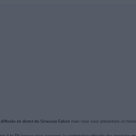
 diffusés en direct du Siracusa Calcio
mais nous vous présentons un histor
cio à la TV
lorsque nous recevrons la confirmation officielle des prochains
ma