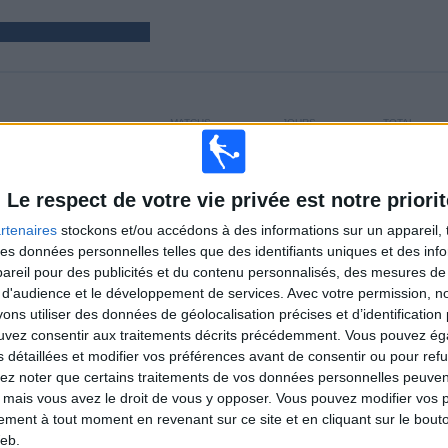
MATCHS
JOURS
TOTAL
3
311
1
CONSECUTIFS
SANS MATCH
CHAÎNES TV
PAYANTS
GRATUIT
Le respect de votre vie privée est notre priorit
rtenaires
stockons et/ou accédons à des informations sur un appareil, t
TOTAL
MAXIMUM
TOTAL
 des données personnelles telles que des identifiants uniques et des in
1
1
3
reil pour des publicités et du contenu personnalisés, des mesures de p
 d'audience et le développement de services.
Avec votre permission, n
COMPÉTITIONS
VS Catania
ADVERSAIRES
s utiliser des données de géolocalisation précises et d’identification 
ouvez consentir aux traitements décrits précédemment. Vous pouvez é
CLASSEMENT PAR COMPÉTITIONS
s détaillées et modifier vos préférences avant de consentir ou pour ref
lez noter que certains traitements de vos données personnelles peuven
Serie C - Promotion - Play Offs
3 (100%)
 mais vous avez le droit de vous y opposer. Vous pouvez modifier vos 
tement à tout moment en revenant sur ce site et en cliquant sur le bouto
Voir classement complet
eb.