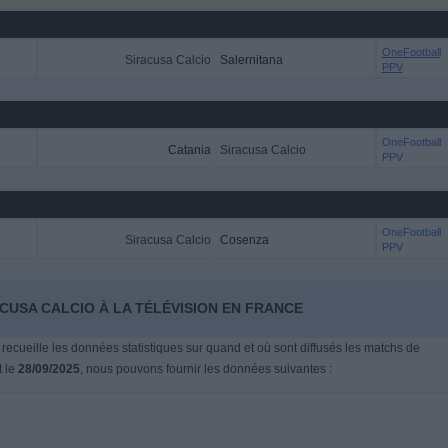
OneFootball
Siracusa Calcio
Salernitana
PPV
OneFootball
Catania
Siracusa Calcio
PPV
OneFootball
Siracusa Calcio
Cosenza
PPV
ACUSA CALCIO À LA TÉLÉVISION EN FRANCE
 recueille les données statistiques sur quand et où sont diffusés les matchs de
t le
28/09/2025
, nous pouvons fournir les données suivantes :