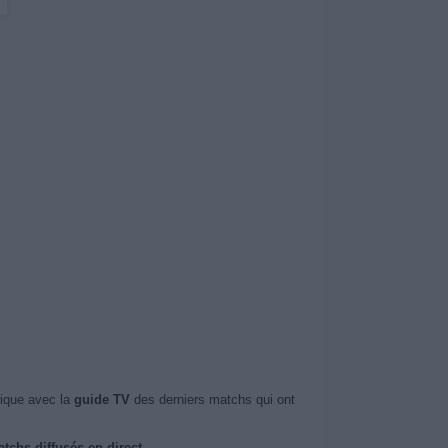
ique avec la
guide TV
des derniers matchs qui ont
tchs diffusés en direct
.