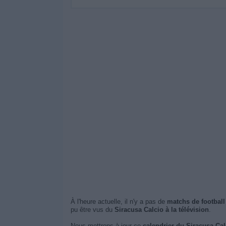
À l'heure actuelle, il n'y a pas de
matchs de football
pu être vus du
Siracusa Calcio à la télévision
.
Nous mettrons à jour ce
calendrier du Siracusa Cal