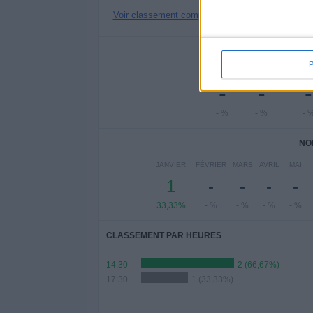
Voir classement complet
NOMBRE DE
LUNDI
MARDI
MERC
-
-
-
- %
- %
- 
NO
JANVIER
FÉVRIER
MARS
AVRIL
MAI
1
-
-
-
-
33,33%
- %
- %
- %
- %
CLASSEMENT PAR HEURES
14:30
2 (66,67%)
17:30
1 (33,33%)