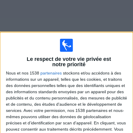
Widget
Le respect de votre vie privée est
Matches en direct de
Solihull Moors
notre priorité
Nous et nos 1538
partenaires
stockons et/ou accédons à des
Samedi, 15/08/2026
informations sur un appareil, telles que les cookies, et traitons
16:00
National League
des données personnelles telles que des identifiants uniques et
des informations standards envoyées par un appareil pour des
Solihull Moors
publicités et du contenu personnalisés, des mesures de publicité
Boston United
et de contenu, des études d'audience et le développement de
services.
Avec votre permission, nos 1538 partenaires et nous-
DAZN (Voir en direct)
mêmes pouvons utiliser des données de géolocalisation
précises et d’identification par scan d'appareil. En cliquant, vous
pouvez consentir aux traitements décrits précédemment. Vous
DONNÉES STATISTIQUES DE L'ÉQUIPE SOLIHULL MOORS