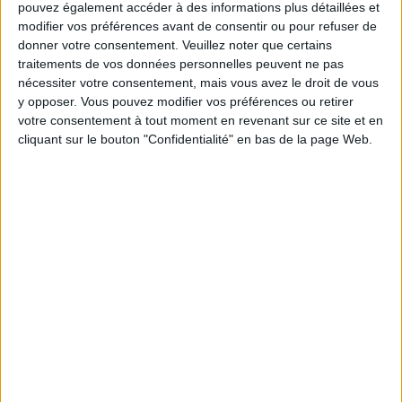
pouvez également accéder à des informations plus détaillées et
À LA TÉLÉVISION EN FRANCE
modifier vos préférences avant de consentir ou pour refuser de
donner votre consentement.
Veuillez noter que certains
A la date d'aujourd'hui
09/08/2026
et depuis que ce site recueille les
traitements de vos données personnelles peuvent ne pas
données statistiques sur quand et où sont diffusés les matchs de
Football
nécessiter votre consentement, mais vous avez le droit de vous
de l'équipe
Solihull Moors
à
France
, qui était le
09/11/2024
, nous
y opposer. Vous pouvez modifier vos préférences ou retirer
pouvons fournir les données suivantes :
votre consentement à tout moment en revenant sur ce site et en
77
cliquant sur le bouton "Confidentialité" en bas de la page Web.
ÉMISSIONS TÉLÉVISÉES
0 Matchs gratuits
0%
77 Matchs payants
100%
CLASSEMENT PAR CHAÎNES
DAZN
77 (100%)
Voir classement complet