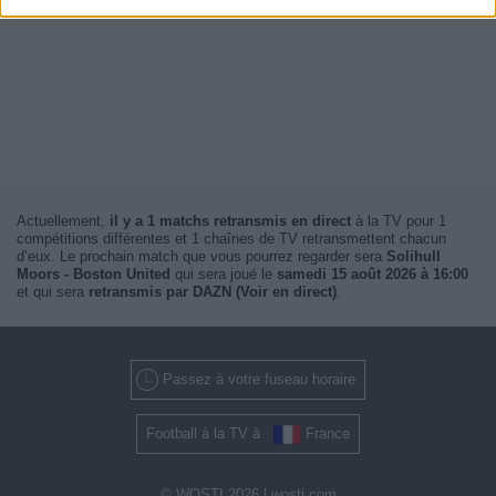
Actuellement,
il y a 1 matchs retransmis en direct
à la TV pour 1
compétitions différentes et 1 chaînes de TV retransmettent chacun
d’eux. Le prochain match que vous pourrez regarder sera
Solihull
Moors - Boston United
qui sera joué le
samedi 15 août 2026 à 16:00
et qui sera
retransmis par DAZN (Voir en direct)
.
Passez à votre fuseau horaire
Football à la TV à
France
© WOSTI 2026 |
wosti.com