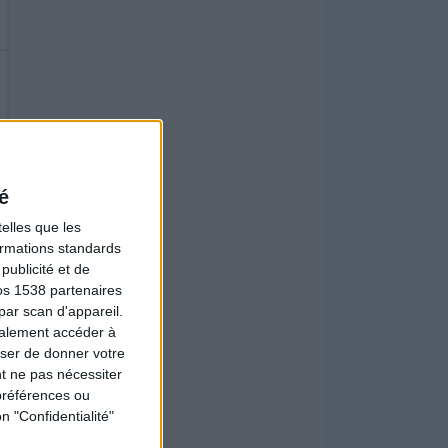
é
elles que les
formations standards
ublicité et de
os 1538 partenaires
par scan d'appareil.
galement accéder à
user de donner votre
t ne pas nécessiter
préférences ou
n "Confidentialité"