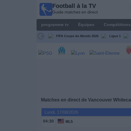
Football à la TV
Football
Guide matches en direct
à la TV
Guide
programme tv
Équipes
Compétitions
matches en
direct
FIFA Coupe du Monde 2026
Ligue 1
programme
tv
Équipes
Compétitions
Matches en direct de
Vancouver Whitec
Chaînes
de
Lundi, 17/08/2026
TV
04:30
MLS
Nouvelles