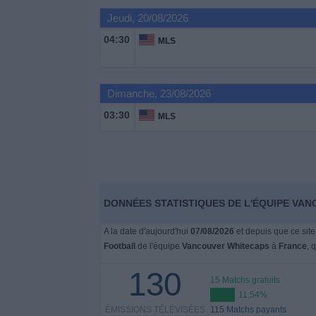
Jeudi, 20/08/2026
Widget
04:30
MLS
Dimanche, 23/08/2026
03:30
MLS
DONNÉES STATISTIQUES DE L'ÉQUIPE VAN
A la date d'aujourd'hui
07/08/2026
et depuis que ce site
Football
de l'équipe
Vancouver Whitecaps
à
France
, 
130
15 Matchs gratuits
11,54%
ÉMISSIONS TÉLÉVISÉES
115 Matchs payants