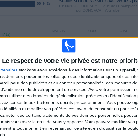
Seattle Sounders - Vancouver Whitecaps
88,46%
19/03/2026 CONCACAF Ligue des Champions
por CONCACAF YouTube
MATCHS
JOURS
TOTAL
6,15%)
13
141
3
CONSECUTIFS
SANS MATCH
CHAÎNES TV
PAYANTS
GRATUIT
Le respect de votre vie privée est notre priorit
rtenaires
stockons et/ou accédons à des informations sur un appareil, t
 des données personnelles telles que des identifiants uniques et des in
TOTAL
MAXIMUM
TOTAL
reil pour des publicités et du contenu personnalisés, des mesures de p
3
11
34
 d'audience et le développement de services.
Avec votre permission, n
COMPÉTITIONS
VS Los Angeles
ADVERSAIRES
s utiliser des données de géolocalisation précises et d’identification 
FC
ouvez consentir aux traitements décrits précédemment. Vous pouvez é
s détaillées et modifier vos préférences avant de consentir ou pour ref
CLASSEMENT PAR COMPÉTITIONS
lez noter que certains traitements de vos données personnelles peuven
 mais vous avez le droit de vous y opposer. Vous pouvez modifier vos 
MLS
109 (83,85%)
tement à tout moment en revenant sur ce site et en cliquant sur le bouto
CONCACAF Ligue des Champions
15 (11,54%)
eb.
Leagues Cup
6 (4,62%)