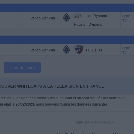
Apple
Vancouver Whitecaps
TV
Houston Dynamo
Apple
Vancouver Whitecaps
FC Dallas
TV
Plus de jours
COUVER WHITECAPS À LA TÉLÉVISION EN FRANCE
 recueille les données statistiques sur quand et où sont diffusés les matchs de
qui était le
26/02/2023
, nous pouvons fournir les données suivantes :
DERNIER MATCH GRATUIT