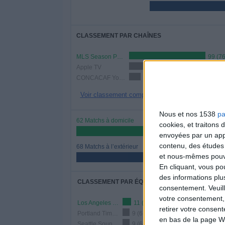
CLASSEMENT PAR CHAÎNES
MLS Season Pass
99 (7
Apple TV
22 (16,92%)
CONCACAF YouTube
15 (11,54%)
Voir classement complet
Nous et nos 1538
pa
62 Matchs à domicile
cookies, et traitons
47,69%
envoyées par un appa
contenu, des études
68 Matchs à l’extérieur
et nous-mêmes pouvon
52,31%
En cliquant, vous p
des informations plu
CLASSEMENT PAR ÉQUIPES
consentement.
Veuil
votre consentement,
Los Angeles FC
11 (8,46%)
retirer votre consen
Portland Timbers
9 (6,92%)
en bas de la page W
Seattle Sounders
9 (6,92%)