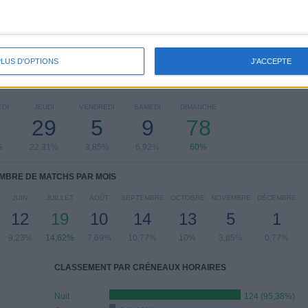
Voir classement complet
PLUS D'OPTIONS
J'ACCEPTE
 MATCHS PAR JOUR DE LA SEMAINE
DI
JEUDI
VENDREDI
SAMEDI
DIMANCHE
29
5
9
78
%
22,31%
3,85%
6,92%
60%
MBRE DE MATCHS PAR MOIS
JUIN
JUILLET
AOÛT
SEPTEMBRE
OCTOBRE
NOVEMBRE
DÉCEMBRE
12
19
10
14
13
5
1
9,23%
14,62%
7,69%
10,77%
10%
3,85%
0,77%
CLASSEMENT PAR CRÉNEAUX HORAIRES
Nuit
124 (95,38%)