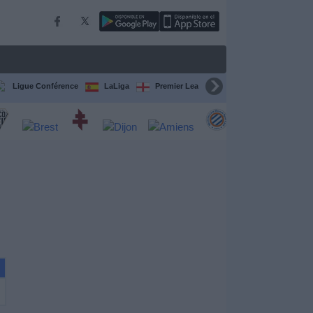
Ligue Conférence
LaLiga
Premier League
Bundesliga
C