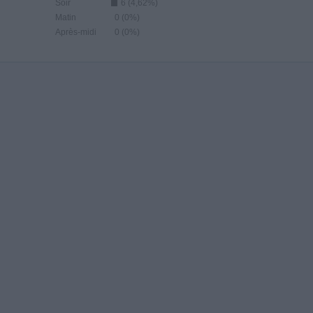
Soir
6 (4,62%)
Matin
0 (0%)
Après-midi
0 (0%)