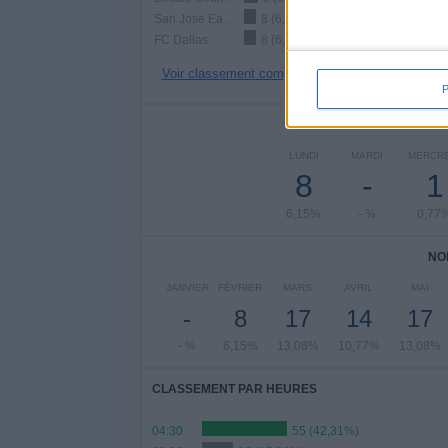
San Jose Earthquakes
8 (6,15%)
FC Dallas
8 (6,15%)
Voir classement complet
NOMBRE DE
LUNDI
MARDI
MERCRE
8
-
1
6,15%
- %
0,77
NO
JANVIER
FÉVRIER
MARS
AVRIL
MAI
-
8
17
14
17
- %
6,15%
13,08%
10,77%
13,08%
CLASSEMENT PAR HEURES
04:30
55 (42,31%)