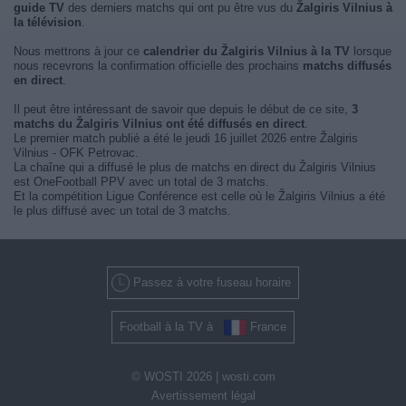
guide TV
des derniers matchs qui ont pu être vus du
Žalgiris Vilnius à
la télévision
.
Nous mettrons à jour ce
calendrier du Žalgiris Vilnius à la TV
lorsque
nous recevrons la confirmation officielle des prochains
matchs diffusés
en direct
.
Il peut être intéressant de savoir que depuis le début de ce site,
3
matchs du Žalgiris Vilnius ont été diffusés en direct
.
Le premier match publié a été le jeudi 16 juillet 2026 entre Žalgiris
Vilnius - OFK Petrovac.
La chaîne qui a diffusé le plus de matchs en direct du Žalgiris Vilnius
est OneFootball PPV avec un total de 3 matchs.
Et la compétition Ligue Conférence est celle où le Žalgiris Vilnius a été
le plus diffusé avec un total de 3 matchs.
Passez à votre fuseau horaire
Football à la TV à
France
© WOSTI 2026 |
wosti.com
Avertissement légal