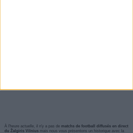
À l'heure actuelle, il n'y a pas de
matchs de football diffusés en direct
du Žalgiris Vilnius
mais nous vous présentons un historique avec la