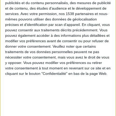
Žalgiris Vilnius
publicités et du contenu personnalisés, des mesures de publicité
Hajduk Split
et de contenu, des études d'audience et le développement de
services.
Avec votre permission, nos 1538 partenaires et nous-
OneFootball PPV
mêmes pouvons utiliser des données de géolocalisation
précises et d’identification par scan d'appareil. En cliquant, vous
Jeudi, 30/07/2026
pouvez consentir aux traitements décrits précédemment. Vous
pouvez également accéder à des informations plus détaillées et
19:00
Ligue Conférence
modifier vos préférences avant de consentir ou pour refuser de
2ᵉ tour de qualification
donner votre consentement.
Veuillez noter que certains
Žalgiris Vilnius
traitements de vos données personnelles peuvent ne pas
nécessiter votre consentement, mais vous avez le droit de vous
Dinamo Tbilisi
y opposer. Vous pouvez modifier vos préférences ou retirer
OneFootball PPV
votre consentement à tout moment en revenant sur ce site et en
cliquant sur le bouton "Confidentialité" en bas de la page Web.
Jeudi, 16/07/2026
19:00
Ligue Conférence
1er Tour de qualification
Žalgiris Vilnius
OFK Petrovac
OneFootball PPV