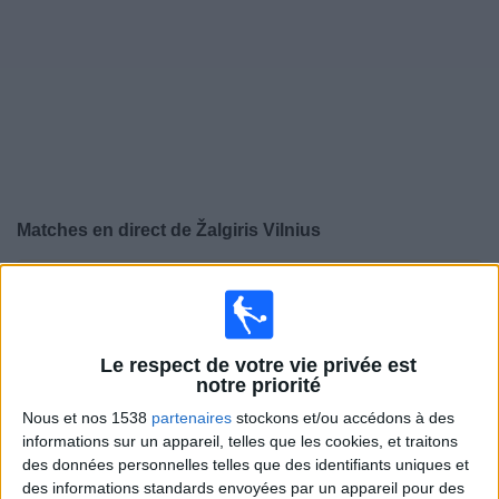
Widget
Matches en direct de
Žalgiris Vilnius
×
Žalgiris Vilnius:
Il n'y a actuellement pas de match
retransmis à la TV. Vous pouvez consulter l'historique
des matchs retransmis précédemment .
Le respect de votre vie privée est
notre priorité
Jeudi, 06/08/2026
Nous et nos 1538
partenaires
stockons et/ou accédons à des
19:00
Ligue Conférence
informations sur un appareil, telles que les cookies, et traitons
3ᵉ tour de qualification
des données personnelles telles que des identifiants uniques et
des informations standards envoyées par un appareil pour des