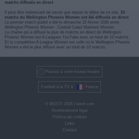
matchs diffusés en direct
.
Il peut être intéressant de savoir que depuis le début de ce site,
10
matchs du Wellington Phoenix Women ont été diffusés en direct
.
Le premier match publié a été le dimanche 15 février 2026 entre
Wellington Phoenix Women - Central Coast Mariners Women.
La chaîne qui a diffusé le plus de matchs en direct du Wellington
Phoenix Women est A-Leagues YouTube avec un total de 10 matchs.
Et la compétition A-League Women est celle où le Wellington Phoenix
Women a été le plus diffusé avec un total de 10 matchs.
Passez à votre fuseau horaire
Football à la TV à
France
© WOSTI 2026 |
wosti.com
Avertissement légal
Política de cookies
Links
Contact