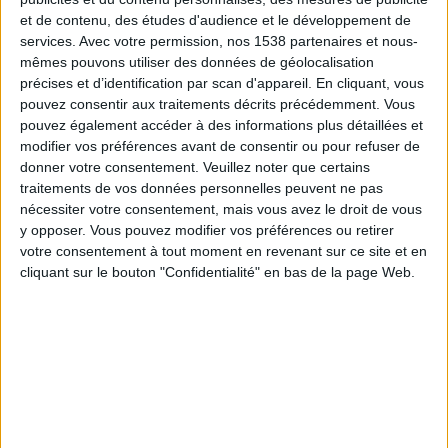
Wellington Phoenix Women
et de contenu, des études d'audience et le développement de
A-Leagues YouTube
services.
Avec votre permission, nos 1538 partenaires et nous-
mêmes pouvons utiliser des données de géolocalisation
précises et d’identification par scan d'appareil. En cliquant, vous
Dimanche, 10/05/2026
pouvez consentir aux traitements décrits précédemment. Vous
04:30
A-League Women
pouvez également accéder à des informations plus détaillées et
modifier vos préférences avant de consentir ou pour refuser de
Wellington Phoenix Women
donner votre consentement.
Veuillez noter que certains
Brisbane Roar Women
traitements de vos données personnelles peuvent ne pas
A-Leagues YouTube
nécessiter votre consentement, mais vous avez le droit de vous
y opposer. Vous pouvez modifier vos préférences ou retirer
votre consentement à tout moment en revenant sur ce site et en
Dimanche, 03/05/2026
cliquant sur le bouton "Confidentialité" en bas de la page Web.
09:00
A-League Women
Brisbane Roar Women
Wellington Phoenix Women
A-Leagues YouTube
Plus de jours