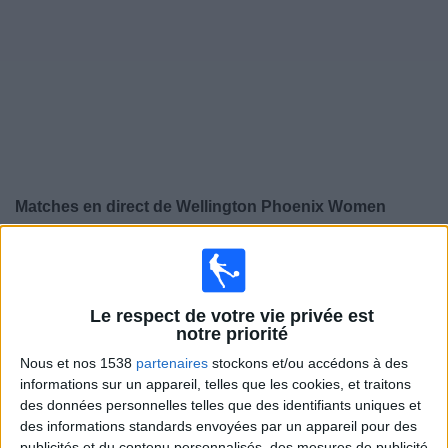
Widget
Matches en direct de
Wellington Phoenix Women
×
Wellington Phoenix Women:
Il n'y a actuellement pas
de match retransmis à la TV. Vous pouvez consulter
l'historique des matchs retransmis précédemment .
Le respect de votre vie privée est
notre priorité
Samedi, 16/05/2026
Nous et nos 1538
partenaires
stockons et/ou accédons à des
informations sur un appareil, telles que les cookies, et traitons
08:15
A-League Women
des données personnelles telles que des identifiants uniques et
des informations standards envoyées par un appareil pour des
Melbourne City Women
publicités et du contenu personnalisés, des mesures de publicité