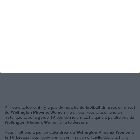
À l'heure actuelle, il n'y a pas de
matchs de football diffusés en direct
du Wellington Phoenix Women
mais nous vous présentons un
historique avec la
guide TV
des derniers matchs qui ont pu être vus du
Wellington Phoenix Women à la télévision
.
Nous mettrons à jour ce
calendrier du Wellington Phoenix Women à
la TV
lorsque nous recevrons la confirmation officielle des prochains