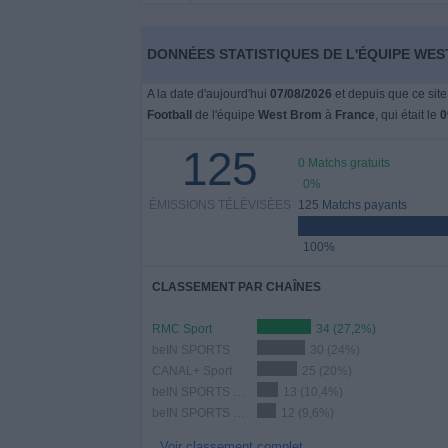
Widget
DONNÉES STATISTIQUES DE L'ÉQUIPE WES
A la date d'aujourd'hui
07/08/2026
et depuis que ce site
Football
de l'équipe
West Brom
à
France
, qui était le
0
125
0 Matchs gratuits
0%
ÉMISSIONS TÉLÉVISÉES
125 Matchs payants
100%
CLASSEMENT PAR CHAÎNES
RMC Sport
34 (27,2%)
beIN SPORTS
30 (24%)
CANAL+ Sport
25 (20%)
beIN SPORTS MAX 8
13 (10,4%)
beIN SPORTS MAX 5
12 (9,6%)
Voir classement complet