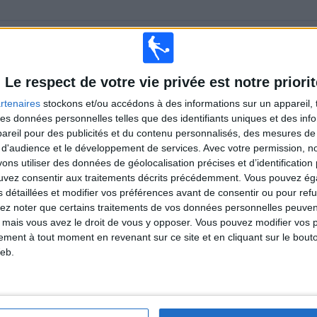
TOTAL
MAXIMUM
TOTAL
4
7
47
Le respect de votre vie privée est notre priorit
COMPÉTITIONS
VS Sheffield
ADVERSAIRES
Utd
rtenaires
stockons et/ou accédons à des informations sur un appareil, t
 des données personnelles telles que des identifiants uniques et des in
CLASSEMENT PAR COMPÉTITIONS
reil pour des publicités et du contenu personnalisés, des mesures de p
 d'audience et le développement de services.
Avec votre permission, n
Championship
83 (66,4%)
s utiliser des données de géolocalisation précises et d’identification 
Premier League
38 (30,4%)
ouvez consentir aux traitements décrits précédemment. Vous pouvez é
Premier League Cup
2 (1,6%)
s détaillées et modifier vos préférences avant de consentir ou pour ref
FA Cup
2 (1,6%)
lez noter que certains traitements de vos données personnelles peuven
Voir classement complet
 mais vous avez le droit de vous y opposer. Vous pouvez modifier vos 
tement à tout moment en revenant sur ce site et en cliquant sur le bouto
eb.
 MATCHS PAR JOUR DE LA SEMAINE
REDI
JEUDI
VENDREDI
SAMEDI
DIMANCHE
2
4
20
45
21