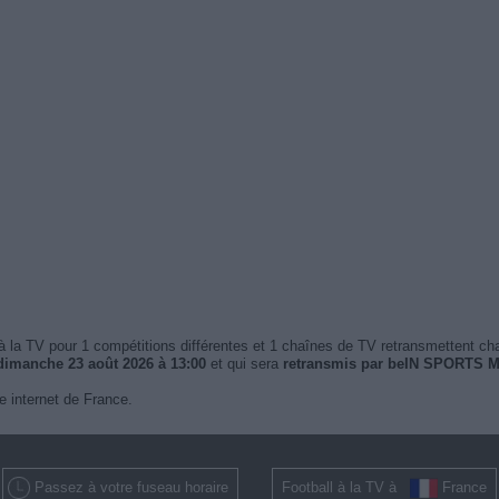
 la TV pour 1 compétitions différentes et 1 chaînes de TV retransmettent c
dimanche 23 août 2026 à 13:00
et qui sera
retransmis par beIN SPORTS 
e internet de France.
Passez à votre fuseau horaire
Football à la TV à
France