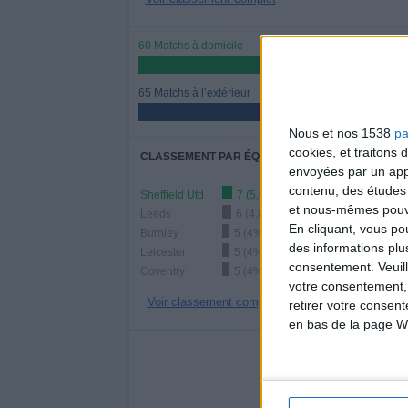
60 Matchs à domicile
48%
65 Matchs à l’extérieur
52%
Nous et nos 1538
pa
cookies, et traitons
CLASSEMENT PAR ÉQUIPES
envoyées par un appa
contenu, des études
Sheffield Utd
7 (5,6%)
et nous-mêmes pouvon
Leeds
6 (4,8%)
En cliquant, vous p
Burnley
5 (4%)
des informations plu
Leicester
5 (4%)
consentement.
Veuil
Coventry
5 (4%)
votre consentement,
Voir classement complet
retirer votre consen
en bas de la page W
NOMBRE DE
LUNDI
MARDI
MERC
14
9
1