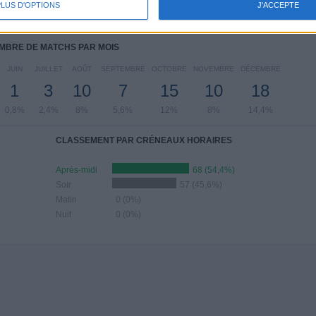
PLUS D'OPTIONS
J'ACCEPTE
6%
3,2%
16%
36%
16,8%
MBRE DE MATCHS PAR MOIS
JUIN
JUILLET
AOÛT
SEPTEMBRE
OCTOBRE
NOVEMBRE
DÉCEMBRE
1
3
10
7
15
10
18
0,8%
2,4%
8%
5,6%
12%
8%
14,4%
CLASSEMENT PAR CRÉNEAUX HORAIRES
Après-midi
68 (54,4%)
Soir
57 (45,6%)
Matin
0 (0%)
Nuit
0 (0%)