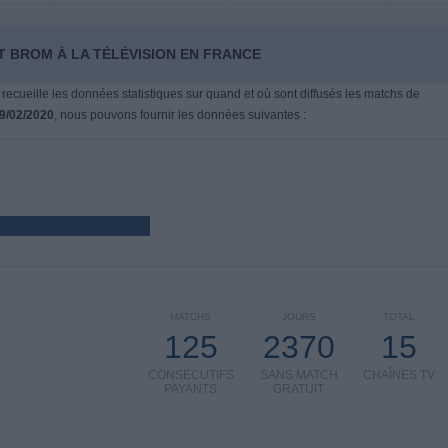
T BROM À LA TÉLÉVISION EN FRANCE
 recueille les données statistiques sur quand et où sont diffusés les matchs de
9/02/2020
, nous pouvons fournir les données suivantes :
MATCHS
JOURS
TOTAL
125
2370
15
CONSECUTIFS
SANS MATCH
CHAÎNES TV
PAYANTS
GRATUIT