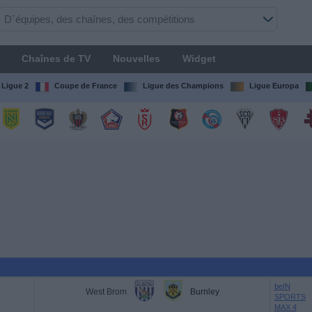
Chaînes de TV
Nouvelles
Widget
Ligue 2
Coupe de France
Ligue des Champions
Ligue Europa
beIN
West Brom
Burnley
SPORTS
MAX 4