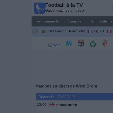
Football à la TV
Football
Guide matches en direct
à la TV
Guide
programme tv
Équipes
Compétitions
matches en
direct
FIFA Coupe du Monde 2026
Ligue 1
programme
tv
Équipes
Compétitions
Matches en direct de
West Brom
Chaînes
de
Dimanche, 23/08/2026
TV
13:00
Championship
Nouvelles