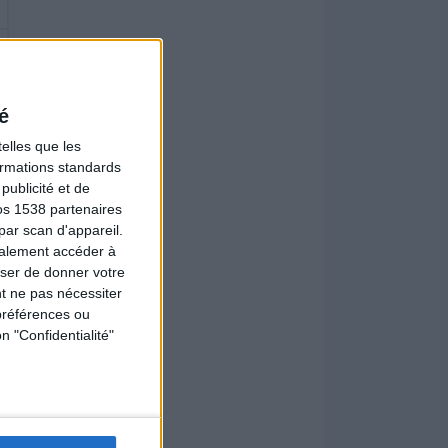
é
elles que les
formations standards
ublicité et de
os 1538 partenaires
par scan d'appareil.
galement accéder à
user de donner votre
t ne pas nécessiter
préférences ou
n "Confidentialité"