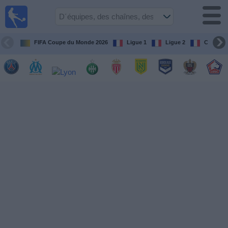
Football
à la TV
Guide
FIFA Coupe du Monde 2026
Ligue 1
Ligue 2
Coupe d
matches en
direct
programme
tv
Équipes
Compétitions
Chaînes
de
TV
Nouvelles