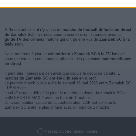
À l'heure actuelle, il n'y a pas de
matchs de football diffusés en direct
du Zamalek SC
mais nous vous présentons un historique avec la
guide TV
des derniers matchs qui ont pu être vus du
Zamalek SC à la
télévision
.
Nous mettrons à jour ce
calendrier du Zamalek SC à la TV
lorsque
nous recevrons la confirmation officielle des prochains
matchs diffusés
en direct
.
Il peut être intéressant de savoir que depuis le début de ce site,
1
matchs du Zamalek SC ont été diffusés en direct
.
Le premier match publié a été le samedi 16 mai 2026 entre Zamalek SC
- USM Alger.
La chaîne qui a diffusé le plus de matchs en direct du Zamalek SC est
beIN SPORTS MAX 4 avec un total de 1 matchs.
Et la compétition Coupe de la confédération CAF est celle où le
Zamalek SC a été le plus diffusé avec un total de 1 matchs.
Passez à votre fuseau horaire