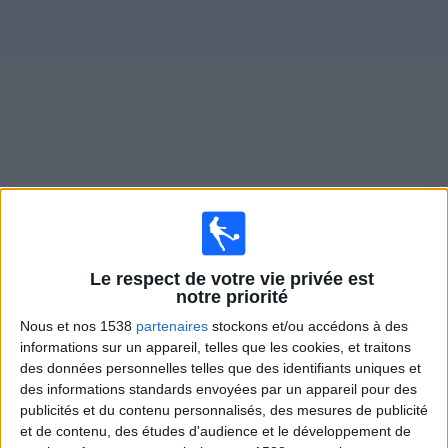
Widget
Matches en direct de
Zamalek SC
×
Zamalek SC:
Il n'y a actuellement pas de match
Le respect de votre vie privée est
retransmis à la TV. Vous pouvez consulter l'historique
notre priorité
des matchs retransmis précédemment .
Nous et nos 1538
partenaires
stockons et/ou accédons à des
informations sur un appareil, telles que les cookies, et traitons
Samedi, 16/05/2026
des données personnelles telles que des identifiants uniques et
des informations standards envoyées par un appareil pour des
02:00
Coupe de la confédération CAF
publicités et du contenu personnalisés, des mesures de publicité
et de contenu, des études d'audience et le développement de