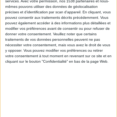
services.
Avec votre permission, nos 1538 partenaires et nous-
mêmes pouvons utiliser des données de géolocalisation
précises et d’identification par scan d'appareil. En cliquant, vous
pouvez consentir aux traitements décrits précédemment. Vous
Zamalek SC
pouvez également accéder à des informations plus détaillées et
USM Alger
modifier vos préférences avant de consentir ou pour refuser de
beIN SPORTS MAX 4
beIN SPORTS HD 2
donner votre consentement.
Veuillez noter que certains
traitements de vos données personnelles peuvent ne pas
nécessiter votre consentement, mais vous avez le droit de vous
DONNÉES STATISTIQUES DE L'ÉQUIPE ZAMALEK SC À LA
y opposer. Vous pouvez modifier vos préférences ou retirer
TÉLÉVISION EN FRANCE
votre consentement à tout moment en revenant sur ce site et en
cliquant sur le bouton "Confidentialité" en bas de la page Web.
A la date d'aujourd'hui
07/08/2026
et depuis que ce site recueille les
données statistiques sur quand et où sont diffusés les matchs de
Football
de l'équipe
Zamalek SC
à
France
, qui était le
14/02/2020
, nous pouvons
fournir les données suivantes :
17
ÉMISSIONS TÉLÉVISÉES
0 Matchs gratuits