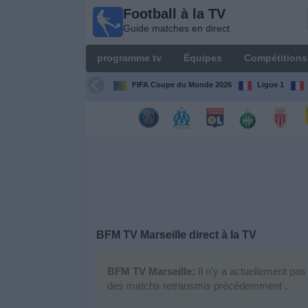
Football à la TV
Football
Guide matches en direct
à la TV
Guide
programme tv
Équipes
Compétitions
matches en
direct
FIFA Coupe du Monde 2026
Ligue 1
programme
tv
Équipes
Compétitions
BFM TV Marseille
direct à la TV
Chaînes
de
TV
BFM TV Marseille:
Il n'y a actuellement pas
des matchs retransmis précédemment .
Nouvelles