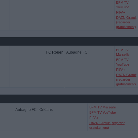
BFM TV
YouTube
FIFA+
DAZN Gratuit
(regarder
gratuitement)
BFM TV
FC Rouen
Aubagne FC
Marseille
BFM TV
YouTube
FIFA+
DAZN Gratuit
(regarder
gratuitement)
BFM TV Marseille
Aubagne FC
Orléans
BFM TV YouTube
FIFA+
DAZN Gratuit (regarder
gratuitement)