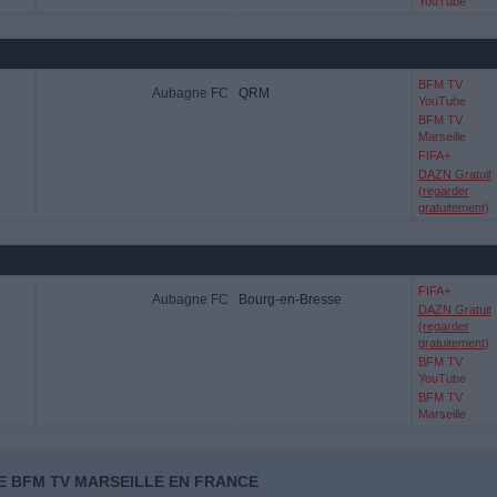
YouTube
BFM TV
Aubagne FC
QRM
YouTube
BFM TV
Marseille
FIFA+
DAZN Gratuit
(regarder
gratuitement)
FIFA+
Aubagne FC
Bourg-en-Bresse
DAZN Gratuit
(regarder
gratuitement)
BFM TV
YouTube
BFM TV
Marseille
E BFM TV MARSEILLE EN FRANCE