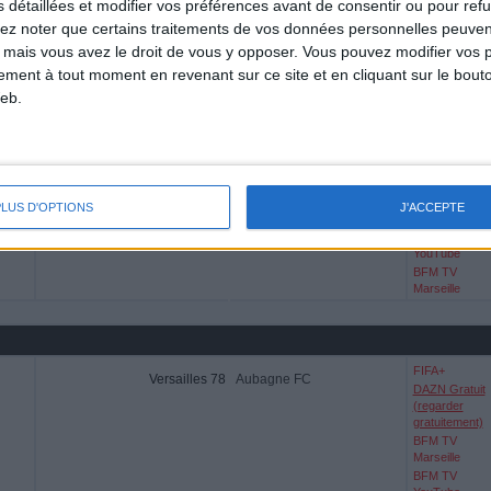
s détaillées et modifier vos préférences avant de consentir ou pour ref
lez noter que certains traitements de vos données personnelles peuven
BFM TV
Dijon
Aubagne FC
 mais vous avez le droit de vous y opposer. Vous pouvez modifier vos 
YouTube
BFM TV
tement à tout moment en revenant sur ce site et en cliquant sur le bouto
Marseille
eb.
FIFA+
DAZN Gratuit
Aubagne FC
FC Fleury 91
(regarder
PLUS D'OPTIONS
J'ACCEPTE
gratuitement)
BFM TV
YouTube
BFM TV
Marseille
FIFA+
Versailles 78
Aubagne FC
DAZN Gratuit
(regarder
gratuitement)
BFM TV
Marseille
BFM TV