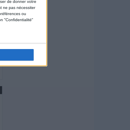
user de donner votre
t ne pas nécessiter
préférences ou
n "Confidentialité"