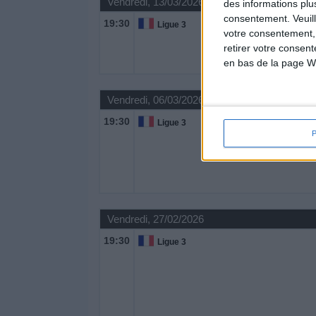
Vendredi, 13/03/2026
des informations plu
consentement.
Veuil
19:30
Ligue 3
votre consentement,
retirer votre consen
en bas de la page W
Vendredi, 06/03/2026
19:30
Ligue 3
Vendredi, 27/02/2026
19:30
Ligue 3