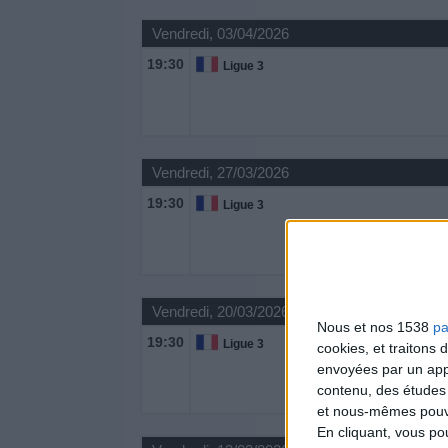
Vendredi, 03/04/2026
19:30
Ligue 3
Vendredi, 27/03/2026
19:30
Ligue 3
Vendredi, 20/03/2026
Nous et nos 1538
pa
19:30
Ligue 3
cookies, et traitons
envoyées par un appa
contenu, des études
et nous-mêmes pouvon
En cliquant, vous p