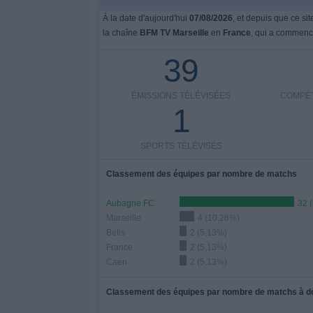
À la date d'aujourd'hui
07/08/2026
, et depuis que ce si
la chaîne
BFM TV Marseille
en
France
, qui a commenc
39
ÉMISSIONS TÉLÉVISÉES
COMPÉT
1
SPORTS TÉLÉVISÉS
Classement des équipes par nombre de matchs
Aubagne FC
32 
Marseille
4 (10,26%)
Betis
2 (5,13%)
France
2 (5,13%)
Caen
2 (5,13%)
Classement des équipes par nombre de matchs à d