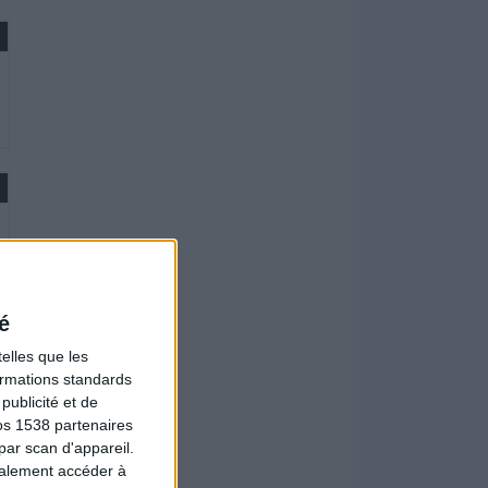
é
elles que les
formations standards
ublicité et de
os 1538 partenaires
par scan d'appareil.
galement accéder à