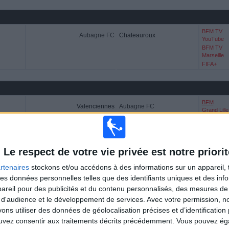
BFM TV
Aubagne FC
Chateauroux
YouTube
BFM TV
Marseille
FIFA+
BFM
Valenciennes
Aubagne FC
Grand Lille
BFM TV
Marseille
FIFA+
Le respect de votre vie privée est notre priorit
rtenaires
stockons et/ou accédons à des informations sur un appareil, t
BFM TV
 des données personnelles telles que des identifiants uniques et des in
Aubagne FC
Sochaux
YouTube
reil pour des publicités et du contenu personnalisés, des mesures de p
BFM TV
Marseille
 d'audience et le développement de services.
Avec votre permission, n
FIFA+
s utiliser des données de géolocalisation précises et d’identification 
ouvez consentir aux traitements décrits précédemment. Vous pouvez é