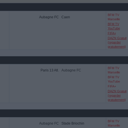
BFM TV
Aubagne FC
Caen
Marseille
BFM TV
YouTube
FIFA+
DAZN Gratuit
(regarder
gratuitement)
BFM TV
Paris 13 Atl.
Aubagne FC
Marseille
BFM TV
YouTube
FIFA+
DAZN Gratuit
(regarder
gratuitement)
BFM TV
Aubagne FC
Stade Briochin
Marseille