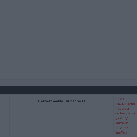
FIFA+
Le Puy-en-Velay
Aubagne FC
DAZN Gratuit
(regarder
gratuitement)
BFM TV
Marseille
BFM TV
YouTube