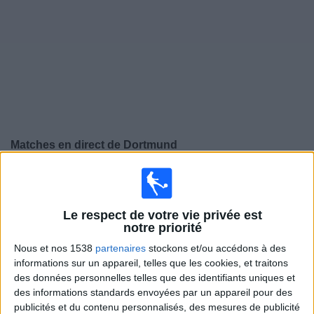
Widget
Matches en direct de
Dortmund
Samedi, 22/08/2026
20:30
Super Coupe Allemagne
Le respect de votre vie privée est
Dortmund
notre priorité
Bayern Munich
Nous et nos 1538
partenaires
stockons et/ou accédons à des
informations sur un appareil, telles que les cookies, et traitons
beIN SPORTS HD 2
des données personnelles telles que des identifiants uniques et
des informations standards envoyées par un appareil pour des
Samedi, 29/08/2026
publicités et du contenu personnalisés, des mesures de publicité