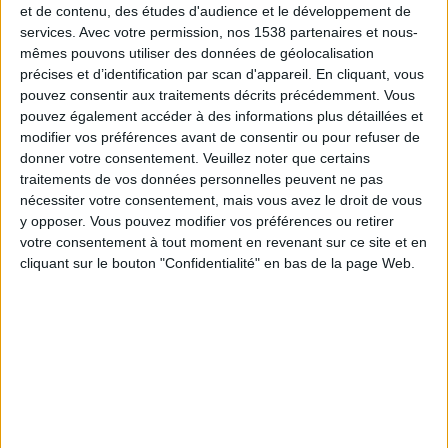
18:30
et de contenu, des études d'audience et le développement de
Bundesliga
services.
Avec votre permission, nos 1538 partenaires et nous-
Dortmund
mêmes pouvons utiliser des données de géolocalisation
précises et d’identification par scan d'appareil. En cliquant, vous
Hambourg SV
pouvez consentir aux traitements décrits précédemment. Vous
beIN SPORTS MAX 4
beIN SPORTS HD 2
pouvez également accéder à des informations plus détaillées et
modifier vos préférences avant de consentir ou pour refuser de
Samedi, 05/09/2026
donner votre consentement.
Veuillez noter que certains
traitements de vos données personnelles peuvent ne pas
15:30
Bundesliga
nécessiter votre consentement, mais vous avez le droit de vous
y opposer. Vous pouvez modifier vos préférences ou retirer
Hoffenheim
votre consentement à tout moment en revenant sur ce site et en
Dortmund
cliquant sur le bouton "Confidentialité" en bas de la page Web.
beIN SPORTS MAX 4
Plus de jours
DONNÉES STATISTIQUES DE L'ÉQUIPE DORTMUND À LA
TÉLÉVISION EN FRANCE