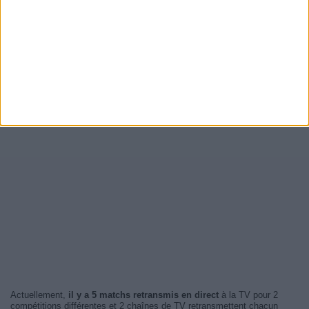
Actuellement,
il y a 5 matchs retransmis en direct
à la TV pour 2
compétitions différentes et 2 chaînes de TV retransmettent chacun