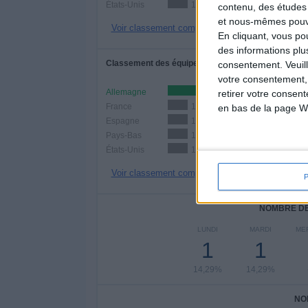
États-Unis
1 (14,29%)
contenu, des études
et nous-mêmes pouvon
Voir classement complet
En cliquant, vous p
des informations plu
Classement des équipes par nombre de matchs à d
consentement.
Veuil
votre consentement,
Allemagne
3 (42,86%)
retirer votre consen
France
1 (14,29%)
en bas de la page W
Espagne
1 (14,29%)
Pays-Bas
1 (14,29%)
États-Unis
1 (14,29%)
Voir classement complet
NOMBRE DE
LUNDI
MARDI
ME
1
1
14,29%
14,29%
NO