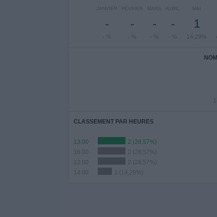
JANVIER
FÉVRIER
MARS
AVRIL
MAI
-
-
-
-
1
- %
- %
- %
- %
14,29%
NOM
1
CLASSEMENT PAR HEURES
13:00
2 (28,57%)
16:00
2 (28,57%)
12:00
2 (28,57%)
14:00
1 (14,29%)