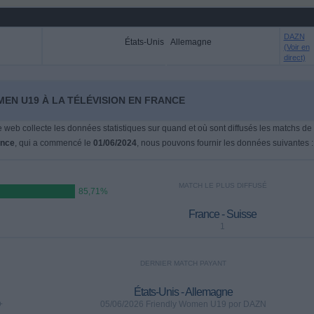
DAZN
États-Unis
Allemagne
(Voir en
direct)
EN U19 À LA TÉLÉVISION EN FRANCE
te web collecte les données statistiques sur quand et où sont diffusés les matchs de
ance
, qui a commencé le
01/06/2024
, nous pouvons fournir les données suivantes :
MATCH LE PLUS DIFFUSÉ
85,71%
France - Suisse
1
DERNIER MATCH PAYANT
États-Unis - Allemagne
+
05/06/2026 Friendly Women U19 por DAZN