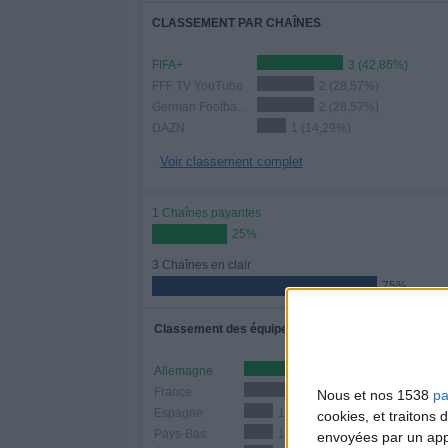
CLASSEMENT PAR CHAÎNES
FIFA+
3 (42,86%)
FFF TV YouTube
2 (28,57%)
German Football YouTube
2 (28,57%)
DAZN
1 (14,29%)
Voir classement complet
1 Chaînes payantes
25%
3 Chaînes en clair
75%
Classement des équipes par nombre de matchs
Allemagne
5 (71,43%
France
3 (42,86%)
Nous et nos 1538
pa
Espagne
1 (14,29%)
cookies, et traitons
Pays-Bas
1 (14,29%)
envoyées par un appa