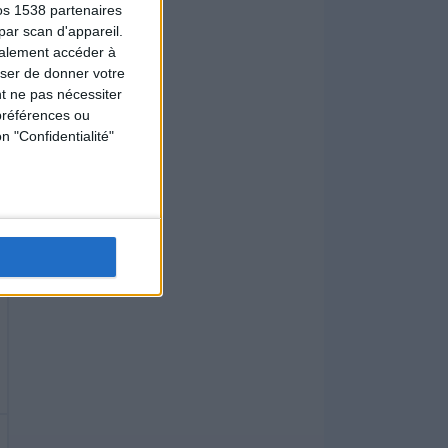
os 1538 partenaires
par scan d'appareil.
galement accéder à
user de donner votre
t ne pas nécessiter
préférences ou
n "Confidentialité"