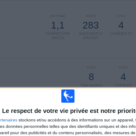
MOYENNE
JOURS
TOTAL
1,1
283
4
CHAÎNES PAR
SANS MATCH
CHAÎNES TV
MATCH
GRATUIT
TOTAL
TOTAL
8
4
Total equipos
CANALES
Classement des équipes par nombre de matchs en clair
Le respect de votre vie privée est notre priorit
)
Allemagne
4 (57,14%)
France
3 (42,86%)
rtenaires
stockons et/ou accédons à des informations sur un appareil, t
Espagne
1 (14,29%)
 des données personnelles telles que des identifiants uniques et des in
Pays-Bas
1 (14,29%)
reil pour des publicités et du contenu personnalisés, des mesures de p