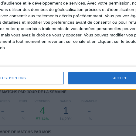
Suisse
1 (14,29%)
 d'audience et le développement de services.
Avec votre permission, n
s utiliser des données de géolocalisation précises et d’identification 
Voir classement complet
ouvez consentir aux traitements décrits précédemment. Vous pouvez é
s détaillées et modifier vos préférences avant de consentir ou pour ref
omicile
Classement des équipes par nombre de matchs à l'extérieur
lez noter que certains traitements de vos données personnelles peuven
 mais vous avez le droit de vous y opposer. Vous pouvez modifier vos 
France
2 (28,57%)
tement à tout moment en revenant sur ce site et en cliquant sur le bouto
Allemagne
2 (28,57%)
eb.
Suisse
1 (14,29%)
Angleterre
1 (14,29%)
Norvège
1 (14,29%)
Voir classement complet
PLUS D'OPTIONS
J'ACCEPTE
 MATCHS PAR JOUR DE LA SEMAINE
RCREDI
JEUDI
VENDREDI
SAMEDI
DIMANCHE
-
-
4
1
-
- %
- %
57,14%
14,29%
- %
MBRE DE MATCHS PAR MOIS