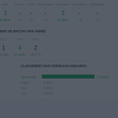
JUIN
JUILLET
AOÛT
SEPTEMBRE
OCTOBRE
NOVEMBRE
DÉCEMBRE
3
-
-
-
3
-
-
42,86%
- %
- %
- %
42,86%
- %
- %
BRE DE MATCHS PAR ANNÉE
2026
2025
2024
1
4
2
4,29%
57,14%
28,57%
CLASSEMENT PAR CRÉNEAUX HORAIRES
Après-midi
7 (100%)
Matin
0 (0%)
Soir
0 (0%)
Nuit
0 (0%)