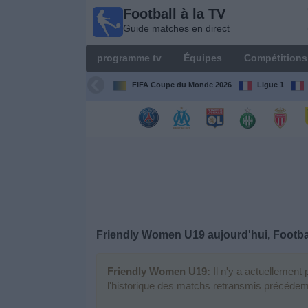
Football à la TV
Football
Guide matches en direct
à la TV
Guide
programme tv
Équipes
Compétitions
matches en
direct
FIFA Coupe du Monde 2026
Ligue 1
programme
tv
Équipes
Compétitions
Friendly Women U19 aujourd'hui, Footbal
Chaînes
de
TV
Friendly Women U19:
Il n'y a actuellement
l'historique des matchs retransmis précéde
Nouvelles