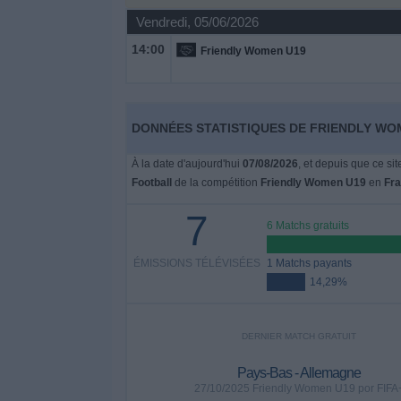
Vendredi, 05/06/2026
Widget
14:00
Friendly Women U19
DONNÉES STATISTIQUES DE FRIENDLY WOM
À la date d'aujourd'hui
07/08/2026
, et depuis que ce si
Football
de la compétition
Friendly Women U19
en
Fr
7
6 Matchs gratuits
ÉMISSIONS TÉLÉVISÉES
1 Matchs payants
14,29%
DERNIER MATCH GRATUIT
Pays-Bas - Allemagne
27/10/2025 Friendly Women U19 por FIFA