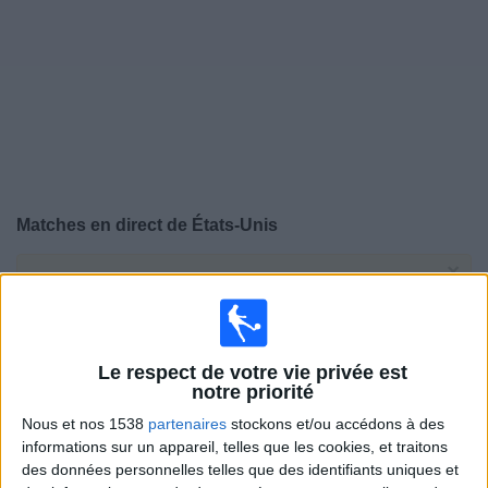
Widget
Matches en direct de
États-Unis
×
États-Unis:
Il n'y a actuellement pas de match
retransmis à la TV. Vous pouvez consulter l'historique
des matchs retransmis précédemment .
Le respect de votre vie privée est
Mercredi, 05/08/2026
notre priorité
Nous et nos 1538
partenaires
stockons et/ou accédons à des
03:00
Championnat CONCACAF U20
informations sur un appareil, telles que les cookies, et traitons
1/4 de finale
des données personnelles telles que des identifiants uniques et