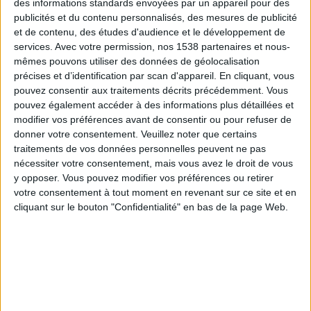
États-Unis
des informations standards envoyées par un appareil pour des
publicités et du contenu personnalisés, des mesures de publicité
Guatemala
et de contenu, des études d'audience et le développement de
CONCACAF YouTube
services.
Avec votre permission, nos 1538 partenaires et nous-
mêmes pouvons utiliser des données de géolocalisation
Samedi, 01/08/2026
précises et d’identification par scan d'appareil. En cliquant, vous
pouvez consentir aux traitements décrits précédemment. Vous
04:00
Championnat CONCACAF U20
pouvez également accéder à des informations plus détaillées et
modifier vos préférences avant de consentir ou pour refuser de
États-Unis
donner votre consentement.
Veuillez noter que certains
Cuba
traitements de vos données personnelles peuvent ne pas
CONCACAF YouTube
nécessiter votre consentement, mais vous avez le droit de vous
y opposer. Vous pouvez modifier vos préférences ou retirer
votre consentement à tout moment en revenant sur ce site et en
Mercredi, 29/07/2026
cliquant sur le bouton "Confidentialité" en bas de la page Web.
04:00
Championnat CONCACAF U20
Salvador
États-Unis
CONCACAF YouTube