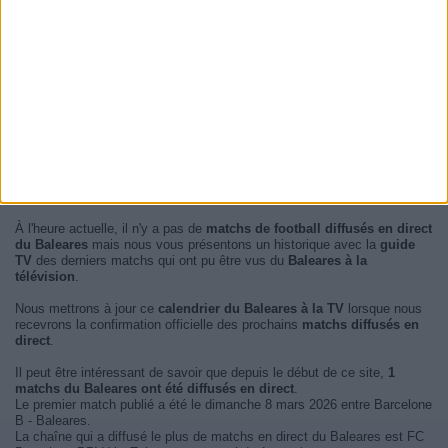
À l'heure actuelle, il n'y a pas de
matchs de football diffusés en direct
du Baleares
mais nous vous présentons un historique avec la
guide
TV
des derniers matchs qui ont pu être vus du
Baleares à la
télévision
.
Nous mettrons à jour ce
calendrier du Baleares à la TV
lorsque nous
recevrons la confirmation officielle des prochains
matchs diffusés en
direct
.
Il peut être intéressant de savoir que depuis le début de ce site,
1
matchs du Baleares ont été diffusés en direct
.
Le premier match publié a été le dimanche 8 mars 2026 entre Barcelone
B - Baleares.
La chaîne qui a diffusé le plus de matchs en direct du Baleares est FC