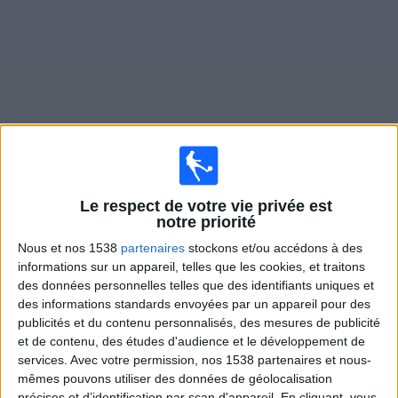
Widget
Matches en direct de
Baleares
Le respect de votre vie privée est
×
notre priorité
Baleares:
Il n'y a actuellement pas de match retransmis
Nous et nos 1538
partenaires
stockons et/ou accédons à des
à la TV. Vous pouvez consulter l'historique des matchs
informations sur un appareil, telles que les cookies, et traitons
retransmis précédemment .
des données personnelles telles que des identifiants uniques et
des informations standards envoyées par un appareil pour des
Dimanche, 08/03/2026
publicités et du contenu personnalisés, des mesures de publicité
et de contenu, des études d'audience et le développement de
12:00
Segunda RFEF - Group 5
services.
Avec votre permission, nos 1538 partenaires et nous-
Groupe 3
mêmes pouvons utiliser des données de géolocalisation
précises et d’identification par scan d'appareil. En cliquant, vous