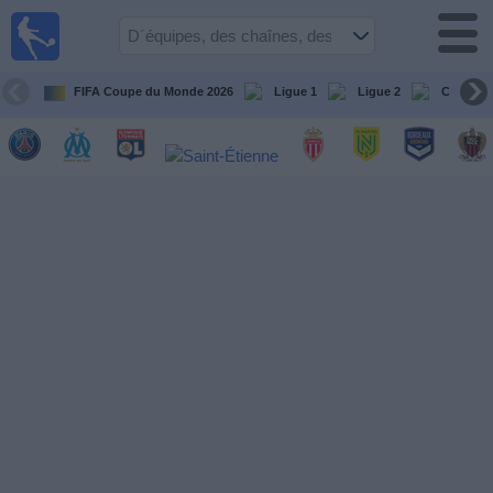
Football
à la TV
Guide
FIFA Coupe du Monde 2026
Ligue 1
Ligue 2
Coupe d
matches en
direct
programme
tv
Équipes
Compétitions
Chaînes
de
TV
Nouvelles