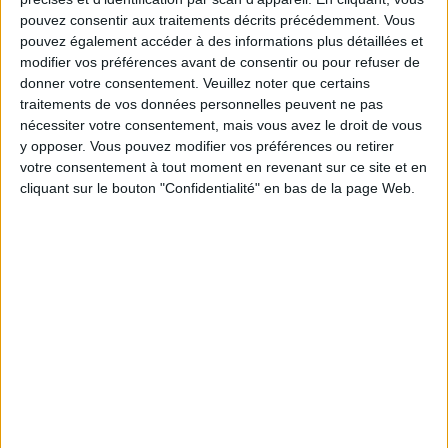
Barcelone B
pouvez consentir aux traitements décrits précédemment. Vous
Baleares
pouvez également accéder à des informations plus détaillées et
FC Barcelona PPV YouTube
modifier vos préférences avant de consentir ou pour refuser de
donner votre consentement.
Veuillez noter que certains
traitements de vos données personnelles peuvent ne pas
DONNÉES STATISTIQUES DE L'ÉQUIPE BALEARES À LA
nécessiter votre consentement, mais vous avez le droit de vous
TÉLÉVISION EN FRANCE
y opposer. Vous pouvez modifier vos préférences ou retirer
votre consentement à tout moment en revenant sur ce site et en
A la date d'aujourd'hui
07/08/2026
et depuis que ce site recueille les
cliquant sur le bouton "Confidentialité" en bas de la page Web.
données statistiques sur quand et où sont diffusés les matchs de
Football
de l'équipe
Baleares
à
France
, qui était le
17/12/2025
, nous pouvons
fournir les données suivantes :
3
ÉMISSIONS TÉLÉVISÉES
0 Matchs gratuits
0%
3 Matchs payants
100%