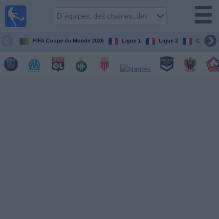
Football
à la TV
Guide
FIFA Coupe du Monde 2026
Ligue 1
Ligue 2
Coupe d
matches en
direct
programme
tv
Équipes
Compétitions
Chaînes
de
TV
Nouvelles