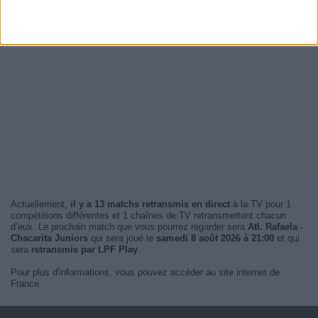
Actuellement,
il y a 13 matchs retransmis en direct
à la TV pour 1
compétitions différentes et 1 chaînes de TV retransmettent chacun
d’eux. Le prochain match que vous pourrez regarder sera
Atl. Rafaela -
Chacarita Juniors
qui sera joué le
samedi 8 août 2026 à 21:00
et qui
sera
retransmis par LPF Play
.
Pour plus d'informations, vous pouvez accéder au site internet de
France.