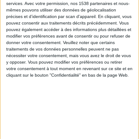
01:30
services.
Avec votre permission, nos 1538 partenaires et nous-
Primera Nacional
mêmes pouvons utiliser des données de géolocalisation
Atl. Rafaela
précises et d’identification par scan d'appareil. En cliquant, vous
pouvez consentir aux traitements décrits précédemment. Vous
Def. de Belgrano
pouvez également accéder à des informations plus détaillées et
LPF Play
modifier vos préférences avant de consentir ou pour refuser de
donner votre consentement.
Veuillez noter que certains
Samedi, 22/08/2026
traitements de vos données personnelles peuvent ne pas
nécessiter votre consentement, mais vous avez le droit de vous
22:00
Primera Nacional
y opposer. Vous pouvez modifier vos préférences ou retirer
votre consentement à tout moment en revenant sur ce site et en
Club A. Guemes
cliquant sur le bouton "Confidentialité" en bas de la page Web.
Atl. Rafaela
LPF Play
Plus de jours
DONNÉES STATISTIQUES DE L'ÉQUIPE ATL. RAFAELA À LA
TÉLÉVISION EN FRANCE