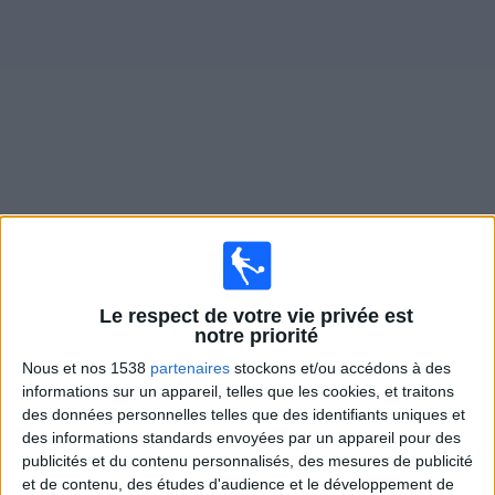
Widget
Matches en direct de
Atl. Rafaela
Matchs de hui samedi, 08/08/2026
21:00
Primera Nacional
Le respect de votre vie privée est
notre priorité
Atl. Rafaela
Nous et nos 1538
partenaires
stockons et/ou accédons à des
Chacarita Juniors
informations sur un appareil, telles que les cookies, et traitons
des données personnelles telles que des identifiants uniques et
LPF Play
des informations standards envoyées par un appareil pour des
publicités et du contenu personnalisés, des mesures de publicité
Samedi, 15/08/2026
et de contenu, des études d'audience et le développement de