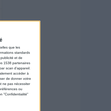
é
elles que les
formations standards
ublicité et de
os 1538 partenaires
par scan d'appareil.
galement accéder à
user de donner votre
t ne pas nécessiter
préférences ou
n "Confidentialité"