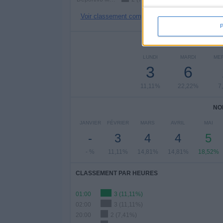
Voir classement complet
NOMBRE DE
LUNDI
MARDI
ME
3
6
11,11%
22,22%
7
NO
JANVIER
FÉVRIER
MARS
AVRIL
MAI
-
3
4
4
5
- %
11,11%
14,81%
14,81%
18,52%
CLASSEMENT PAR HEURES
01:00
3 (11,11%)
02:00
3 (11,11%)
20:00
2 (7,41%)