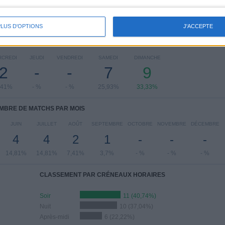
PLUS D'OPTIONS
J'ACCEPTE
 MATCHS PAR JOUR DE LA SEMAINE
RCREDI
JEUDI
VENDREDI
SAMEDI
DIMANCHE
2
-
-
7
9
,41%
- %
- %
25,93%
33,33%
MBRE DE MATCHS PAR MOIS
JUIN
JUILLET
AOÛT
SEPTEMBRE
OCTOBRE
NOVEMBRE
DÉCEMBRE
4
4
2
1
-
-
-
14,81%
14,81%
7,41%
3,7%
- %
- %
- %
CLASSEMENT PAR CRÉNEAUX HORAIRES
Soir
11 (40,74%)
Nuit
10 (37,04%)
Après-midi
6 (22,22%)