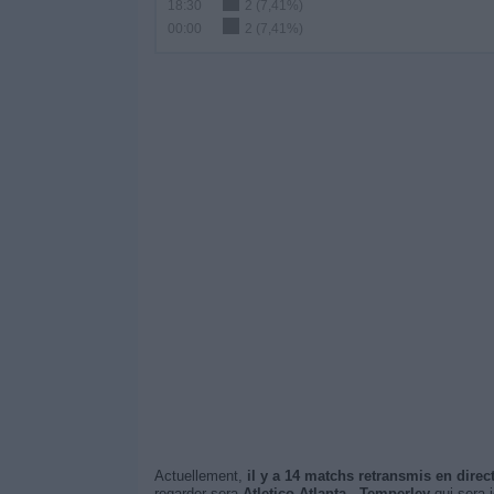
18:30
2 (7,41%)
00:00
2 (7,41%)
Actuellement,
il y a 14 matchs retransmis en direc
regarder sera
Atletico Atlanta - Temperley
qui sera 