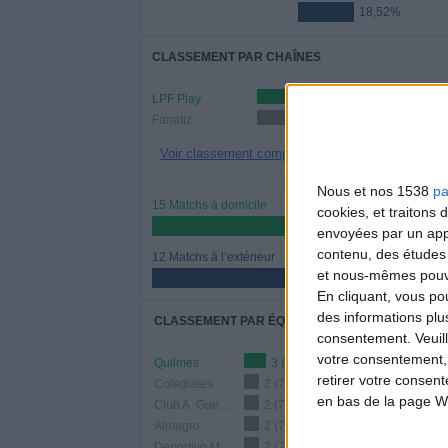
18,52%
CLASSEMENT PAR CHAÎNES
LPF Play
22 
Fanatiz
5 (18,52%)
Voir classement complet
Nous et nos 1538
pa
15 Matchs à domicile
cookies, et traitons
55,56%
envoyées par un appa
contenu, des études
12 Matchs à l’extérieur
et nous-mêmes pouvon
44,44%
En cliquant, vous p
des informations plu
CLASSEMENT PAR ÉQUIPES
consentement.
Veuil
votre consentement,
Quilmes
3 (11,11%)
retirer votre consen
Colegiales
2 (7,41%)
en bas de la page W
Club A. Guemes
2 (7,41%)
Almagro
2 (7,41%)
Deportivo Maipu
2 (7,41%)