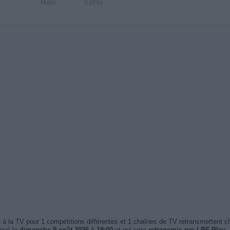
Matin
0 (0%)
t
à la TV pour 1 compétitions différentes et 1 chaînes de TV retransmettent 
joué le
dimanche 9 août 2026 à 19:00
et qui sera
retransmis par LPF Play
.