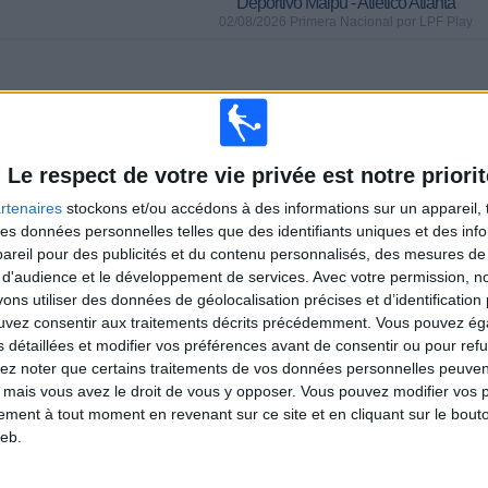
Deportivo Maipu - Atletico Atlanta
02/08/2026 Primera Nacional por LPF Play
MATCHS
JOURS
TOTAL
(81,48%)
0
4
2
CONSECUTIFS
SANS MATCH
CHAÎNES TV
Le respect de votre vie privée est notre priorit
PAYANTS
GRATUIT
rtenaires
stockons et/ou accédons à des informations sur un appareil, t
 des données personnelles telles que des identifiants uniques et des in
TOTAL
MAXIMUM
TOTAL
reil pour des publicités et du contenu personnalisés, des mesures de p
2
3
21
 d'audience et le développement de services.
Avec votre permission, n
COMPÉTITIONS
VS Quilmes
ADVERSAIRES
s utiliser des données de géolocalisation précises et d’identification 
ouvez consentir aux traitements décrits précédemment. Vous pouvez é
s détaillées et modifier vos préférences avant de consentir ou pour ref
CLASSEMENT PAR COMPÉTITIONS
lez noter que certains traitements de vos données personnelles peuven
 mais vous avez le droit de vous y opposer. Vous pouvez modifier vos 
Primera Nacional
26 (96,3%)
tement à tout moment en revenant sur ce site et en cliquant sur le bouto
Copa Argentina
1 (3,7%)
eb.
Voir classement complet