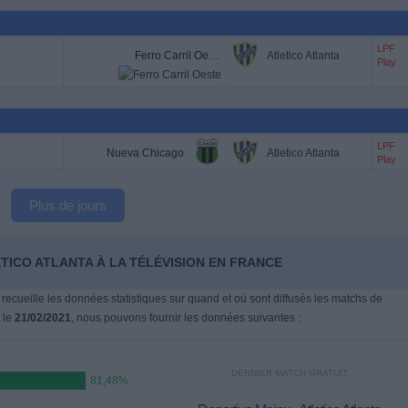
LPF
Ferro Carril Oeste
Atletico Atlanta
Play
LPF
Nueva Chicago
Atletico Atlanta
Play
Plus de jours
TICO ATLANTA À LA TÉLÉVISION EN FRANCE
 recueille les données statistiques sur quand et où sont diffusés les matchs de
t le
21/02/2021
, nous pouvons fournir les données suivantes :
DERNIER MATCH GRATUIT
81,48%