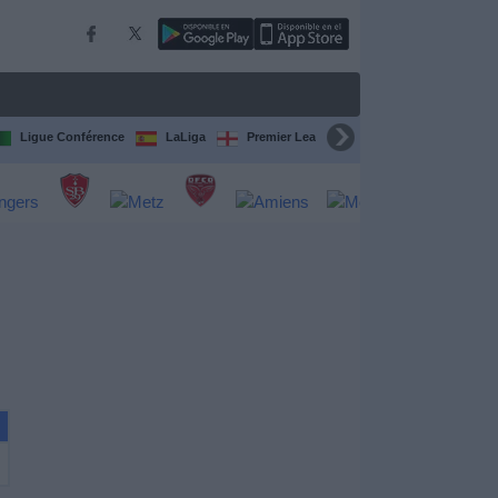
Ligue Conférence
LaLiga
Premier League
Bundesliga
C