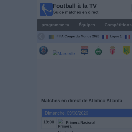
Football à la TV
Football
Guide matches en direct
à la TV
Guide
programme tv
Équipes
Compétitions
matches en
direct
FIFA Coupe du Monde 2026
Ligue 1
programme
tv
Équipes
Compétitions
Matches en direct de
Atletico Atlanta
Chaînes
de
Dimanche, 09/08/2026
TV
19:00
Primera Nacional
Nouvelles