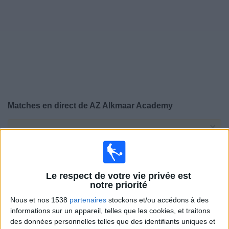
Widget
Matches en direct de
AZ Alkmaar Academy
×
AZ Alkmaar Academy:
Il n'y a actuellement pas de
match retransmis à la TV. Vous pouvez consulter
l'historique des matchs retransmis précédemment .
Le respect de votre vie privée est
Mardi, 03/02/2026
notre priorité
Nous et nos 1538
partenaires
stockons et/ou accédons à des
14:00
UEFA Youth League
informations sur un appareil, telles que les cookies, et traitons
1/16 de finale
des données personnelles telles que des identifiants uniques et