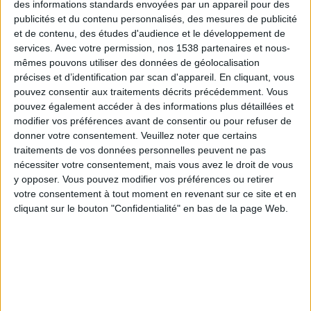
AZ Alkmaar Academy
des informations standards envoyées par un appareil pour des
publicités et du contenu personnalisés, des mesures de publicité
B. Dortmund Academy
et de contenu, des études d'audience et le développement de
UEFA TV
services.
Avec votre permission, nos 1538 partenaires et nous-
mêmes pouvons utiliser des données de géolocalisation
Vendredi, 25/04/2025
précises et d’identification par scan d'appareil. En cliquant, vous
pouvez consentir aux traitements décrits précédemment. Vous
18:00
UEFA Youth League
pouvez également accéder à des informations plus détaillées et
Demi-finales
modifier vos préférences avant de consentir ou pour refuser de
donner votre consentement.
Veuillez noter que certains
AZ Alkmaar Academy
traitements de vos données personnelles peuvent ne pas
FC Barcelona Academy
nécessiter votre consentement, mais vous avez le droit de vous
UEFA TV
CANAL+ Foot
y opposer. Vous pouvez modifier vos préférences ou retirer
votre consentement à tout moment en revenant sur ce site et en
cliquant sur le bouton "Confidentialité" en bas de la page Web.
Mercredi, 02/04/2025
18:00
UEFA Youth League
1/4 de finale
AZ Alkmaar Academy
Man City Academy
UEFA TV
CANAL+ Foot