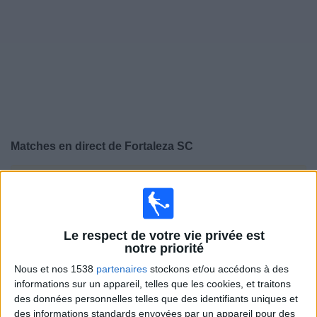
Widget
Matches en direct de
Fortaleza SC
×
Fortaleza SC:
Il n'y a actuellement pas de match
retransmis à la TV. Vous pouvez consulter l'historique
des matchs retransmis précédemment .
Le respect de votre vie privée est
notre priorité
Dimanche, 07/12/2025
Nous et nos 1538
partenaires
stockons et/ou accédons à des
20:00
Serie A Brésil
informations sur un appareil, telles que les cookies, et traitons
des données personnelles telles que des identifiants uniques et
Botafogo RJ
des informations standards envoyées par un appareil pour des