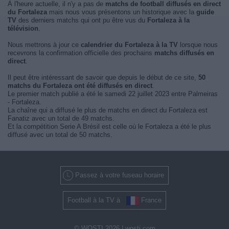
À l'heure actuelle, il n'y a pas de
matchs de football diffusés en direct
du Fortaleza
mais nous vous présentons un historique avec la
guide
TV
des derniers matchs qui ont pu être vus du
Fortaleza à la
télévision
.
Nous mettrons à jour ce
calendrier du Fortaleza à la TV
lorsque nous
recevrons la confirmation officielle des prochains
matchs diffusés en
direct
.
Il peut être intéressant de savoir que depuis le début de ce site,
50
matchs du Fortaleza ont été diffusés en direct
.
Le premier match publié a été le samedi 22 juillet 2023 entre Palmeiras
- Fortaleza.
La chaîne qui a diffusé le plus de matchs en direct du Fortaleza est
Fanatiz avec un total de 49 matchs.
Et la compétition Serie A Brésil est celle où le Fortaleza a été le plus
diffusé avec un total de 50 matchs.
Passez à votre fuseau horaire
Football à la TV à
France
© WOSTI 2026 |
wosti.com