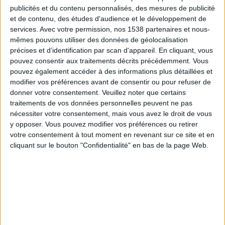
Fortaleza
publicités et du contenu personnalisés, des mesures de publicité
Fanatiz (Voir en direct)
et de contenu, des études d'audience et le développement de
services.
Avec votre permission, nos 1538 partenaires et nous-
mêmes pouvons utiliser des données de géolocalisation
Dimanche, 30/11/2025
précises et d’identification par scan d'appareil. En cliquant, vous
22:30
Serie A Brésil
pouvez consentir aux traitements décrits précédemment. Vous
pouvez également accéder à des informations plus détaillées et
Fortaleza
modifier vos préférences avant de consentir ou pour refuser de
Atletico-MG
donner votre consentement.
Veuillez noter que certains
traitements de vos données personnelles peuvent ne pas
Fanatiz (Voir en direct)
nécessiter votre consentement, mais vous avez le droit de vous
y opposer. Vous pouvez modifier vos préférences ou retirer
Mercredi, 26/11/2025
votre consentement à tout moment en revenant sur ce site et en
cliquant sur le bouton "Confidentialité" en bas de la page Web.
23:00
Serie A Brésil
Bragantino
Fortaleza
Fanatiz (Voir en direct)
Plus de jours