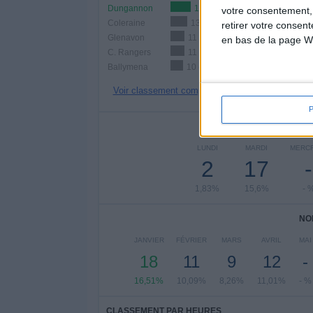
Dungannon
16 (14,68%)
votre consentement,
Coleraine
13 (11,93%)
retirer votre consen
Glenavon
11 (10,09%)
en bas de la page W
C. Rangers
11 (10,09%)
Ballymena
10 (9,17%)
Voir classement complet
NOMBRE DE
LUNDI
MARDI
MERC
2
17
-
1,83%
15,6%
- 
NO
JANVIER
FÉVRIER
MARS
AVRIL
MAI
18
11
9
12
-
16,51%
10,09%
8,26%
11,01%
- %
CLASSEMENT PAR HEURES