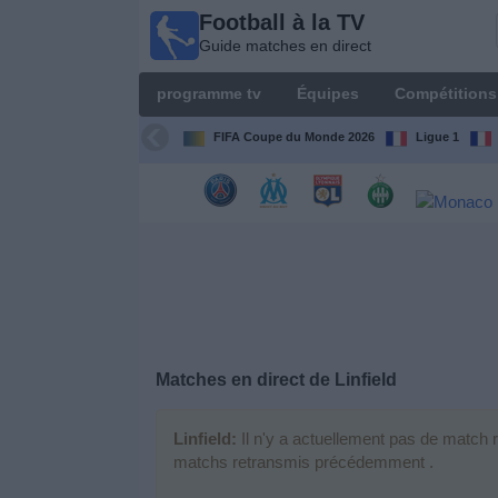
Football à la TV
Football
Guide matches en direct
à la TV
Guide
programme tv
Équipes
Compétitions
matches en
direct
FIFA Coupe du Monde 2026
Ligue 1
programme
tv
Équipes
Compétitions
Matches en direct de
Linfield
Chaînes
de
TV
Linfield:
Il n'y a actuellement pas de match r
matchs retransmis précédemment .
Nouvelles