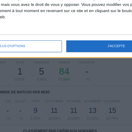
NIFL Premiership
109 (100%)
 mais vous avez le droit de vous y opposer. Vous pouvez modifier vos 
tement à tout moment en revenant sur ce site et en cliquant sur le bouto
Voir classement complet
eb.
PLUS D'OPTIONS
J'ACCEPTE
 MATCHS PAR JOUR DE LA SEMAINE
REDI
JEUDI
VENDREDI
SAMEDI
DIMANCHE
1
5
84
-
%
0,92%
4,59%
77,06%
- %
MBRE DE MATCHS PAR MOIS
JUIN
JUILLET
AOÛT
SEPTEMBRE
OCTOBRE
NOVEMBRE
DÉCEMBRE
-
-
9
11
11
13
15
- %
- %
8,26%
10,09%
10,09%
11,93%
13,76%
CLASSEMENT PAR CRÉNEAUX HORAIRES