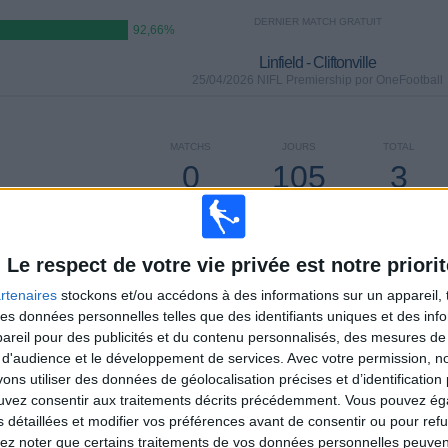
DERNIER MATCH GRATUIT
92,66%
Linfield - Cliftonville
25/04/2026 NIFL Premiership por OneFootball
MATCHS
JOURS
TOTAL
0
105
3
CONSECUTIFS
SANS MATCH
CHAÎNES TV
PAYANTS
GRATUIT
Le respect de votre vie privée est notre priorit
rtenaires
stockons et/ou accédons à des informations sur un appareil, t
TOTAL
MAXIMUM
TOTAL
 des données personnelles telles que des identifiants uniques et des in
1
16
14
reil pour des publicités et du contenu personnalisés, des mesures de p
 d'audience et le développement de services.
Avec votre permission, n
COMPÉTITIONS
VS Dungannon
ADVERSAIRES
s utiliser des données de géolocalisation précises et d’identification 
ouvez consentir aux traitements décrits précédemment. Vous pouvez é
CLASSEMENT PAR COMPÉTITIONS
s détaillées et modifier vos préférences avant de consentir ou pour ref
lez noter que certains traitements de vos données personnelles peuven