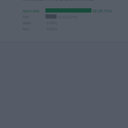
Après-midi
88 (80,73%)
Soir
21 (19,27%)
Matin
0 (0%)
Nuit
0 (0%)