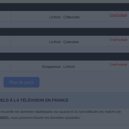
OneFootball
Linfield
Cliftonville
OneFootball
Linfield
Coleraine
OneFootball
Dungannon
Linfield
Plus de jours
IELD À LA TÉLÉVISION EN FRANCE
 recueille les données statistiques sur quand et où sont diffusés les matchs de
/2021
, nous pouvons fournir les données suivantes :