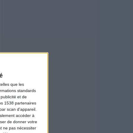
é
elles que les
formations standards
ublicité et de
os 1538 partenaires
par scan d'appareil.
galement accéder à
user de donner votre
t ne pas nécessiter