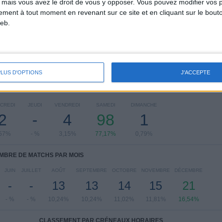
 mais vous avez le droit de vous y opposer. Vous pouvez modifier vos 
NIFL Premiership
127 (100%)
tement à tout moment en revenant sur ce site et en cliquant sur le bouto
eb.
Voir classement complet
PLUS D'OPTIONS
J'ACCEPTE
 MATCHS PAR JOUR DE LA SEMAINE
CREDI
JEUDI
VENDREDI
SAMEDI
DIMANCHE
2
-
4
98
1
,57%
- %
3,15%
77,17%
0,79%
MBRE DE MATCHS PAR MOIS
JUIN
JUILLET
AOÛT
SEPTEMBRE
OCTOBRE
NOVEMBRE
DÉCEMBRE
-
-
13
13
14
15
21
- %
- %
10,24%
10,24%
11,02%
11,81%
16,54%
CLASSEMENT PAR CRÉNEAUX HORAIRES