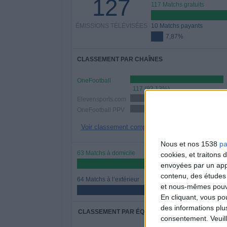
127
117 Matchs gratuits
ÉMISSIONS TÉLÉVISÉES
10 Matchs payants
7,87%
CLASSEMENT PAR CHAÎNES
OneFootball
117 (92,13%)
Elevensports.com
33 (25,98%)
OneFootball PPV
26 (20,47%)
Voir classement complet
Nous et nos 1538
pa
63 Matchs à domicile
cookies, et traitons
49,61%
envoyées par un appa
contenu, des études
64 Matchs à l’extérieur
et nous-mêmes pouvon
50,39%
En cliquant, vous p
des informations plu
CLASSEMENT PAR ÉQUIPES
consentement.
Veuil