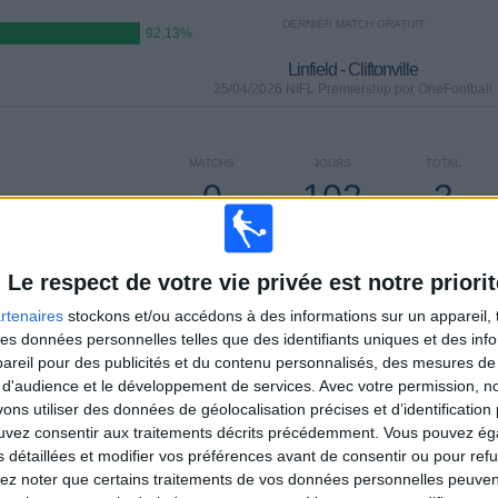
DERNIER MATCH GRATUIT
92,13%
Linfield - Cliftonville
25/04/2026 NIFL Premiership por OneFootball
MATCHS
JOURS
TOTAL
0
102
3
CONSECUTIFS
SANS MATCH
CHAÎNES TV
PAYANTS
GRATUIT
Le respect de votre vie privée est notre priorit
rtenaires
stockons et/ou accédons à des informations sur un appareil, t
 des données personnelles telles que des identifiants uniques et des in
TOTAL
MAXIMUM
TOTAL
reil pour des publicités et du contenu personnalisés, des mesures de p
1
15
13
 d'audience et le développement de services.
Avec votre permission, n
s utiliser des données de géolocalisation précises et d’identification 
COMPÉTITIONS
VS Ballymena
ADVERSAIRES
ouvez consentir aux traitements décrits précédemment. Vous pouvez é
s détaillées et modifier vos préférences avant de consentir ou pour ref
CLASSEMENT PAR COMPÉTITIONS
lez noter que certains traitements de vos données personnelles peuven