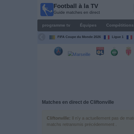
Football à la TV
Football
Guide matches en direct
à la TV
Guide
programme tv
Équipes
Compétitions
matches en
direct
FIFA Coupe du Monde 2026
Ligue 1
programme
tv
Équipes
Compétitions
Matches en direct de
Cliftonville
Chaînes
de
TV
Cliftonville:
Il n'y a actuellement pas de mat
matchs retransmis précédemment .
Nouvelles