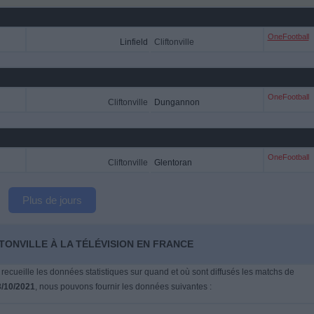
OneFootball
Linfield
Cliftonville
OneFootball
Cliftonville
Dungannon
OneFootball
Cliftonville
Glentoran
Plus de jours
TONVILLE À LA TÉLÉVISION EN FRANCE
 recueille les données statistiques sur quand et où sont diffusés les matchs de
/10/2021
, nous pouvons fournir les données suivantes :