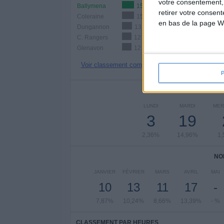
votre consentement,
Ballymena
15 (11,81%)
retirer votre consen
Coleraine
15 (11,81%)
en bas de la page W
Dungannon
13 (10,24%)
C. Rangers
12 (9,45%)
Glenavon
12 (9,45%)
Voir classement complet
NOMBRE DE
LUNDI
MARDI
MER
3
19
2,36%
14,96%
1
NO
JANVIER
FÉVRIER
MARS
AVRIL
MAI
10
13
11
17
-
7,87%
10,24%
8,66%
13,39%
- %
CLASSEMENT PAR HEURES