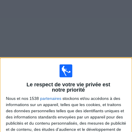
Widget
Matches en direct de
North Carolina Courage F
Matchs de hui dimanche, 09/08/2026
00:30
NWSL - Femmes
Le respect de votre vie privée est
notre priorité
Washington F
Nous et nos 1538
partenaires
stockons et/ou accédons à des
North Carolina Courage F
informations sur un appareil, telles que les cookies, et traitons
des données personnelles telles que des identifiants uniques et
NWSL+
des informations standards envoyées par un appareil pour des
publicités et du contenu personnalisés, des mesures de publicité
Lundi, 17/08/2026
et de contenu, des études d'audience et le développement de