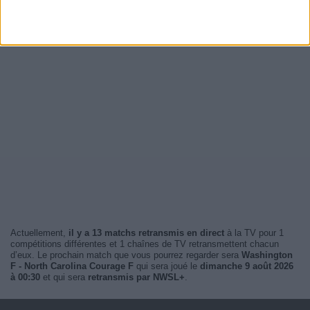
Actuellement,
il y a 13 matchs retransmis en direct
à la TV pour 1
compétitions différentes et 1 chaînes de TV retransmettent chacun
d’eux. Le prochain match que vous pourrez regarder sera
Washington
F - North Carolina Courage F
qui sera joué le
dimanche 9 août 2026
à 00:30
et qui sera
retransmis par NWSL+
.