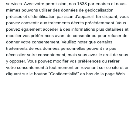
01:00
services.
Avec votre permission, nos 1538 partenaires et nous-
NWSL - Femmes
mêmes pouvons utiliser des données de géolocalisation
North Carolina Courage F
précises et d’identification par scan d'appareil. En cliquant, vous
pouvez consentir aux traitements décrits précédemment. Vous
Houston Dash F
pouvez également accéder à des informations plus détaillées et
NWSL+
modifier vos préférences avant de consentir ou pour refuser de
donner votre consentement.
Veuillez noter que certains
Dimanche, 23/08/2026
traitements de vos données personnelles peuvent ne pas
nécessiter votre consentement, mais vous avez le droit de vous
01:30
NWSL - Femmes
y opposer. Vous pouvez modifier vos préférences ou retirer
votre consentement à tout moment en revenant sur ce site et en
North Carolina Courage F
cliquant sur le bouton "Confidentialité" en bas de la page Web.
Boston Legacy FC
NWSL+
Plus de jours
DONNÉES STATISTIQUES DE L'ÉQUIPE NORTH CAROLINA
COURAGE F À LA TÉLÉVISION EN FRANCE