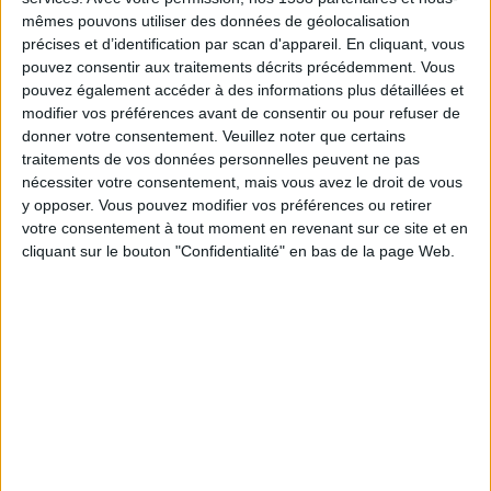
04:00
NWSL - Femmes
mêmes pouvons utiliser des données de géolocalisation
précises et d’identification par scan d'appareil. En cliquant, vous
San Diego Wave F
pouvez consentir aux traitements décrits précédemment. Vous
Denver Summit FC
pouvez également accéder à des informations plus détaillées et
modifier vos préférences avant de consentir ou pour refuser de
NWSL+
donner votre consentement.
Veuillez noter que certains
traitements de vos données personnelles peuvent ne pas
Dimanche, 23/08/2026
nécessiter votre consentement, mais vous avez le droit de vous
y opposer. Vous pouvez modifier vos préférences ou retirer
02:45
NWSL - Femmes
votre consentement à tout moment en revenant sur ce site et en
cliquant sur le bouton "Confidentialité" en bas de la page Web.
Portland Thorns F
Denver Summit FC
NWSL+
Plus de jours
DONNÉES STATISTIQUES DE L'ÉQUIPE DENVER SUMMIT
FC À LA TÉLÉVISION EN FRANCE