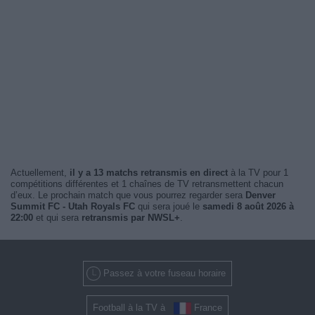
Actuellement,
il y a 13 matchs retransmis en direct
à la TV pour 1
compétitions différentes et 1 chaînes de TV retransmettent chacun
d’eux. Le prochain match que vous pourrez regarder sera
Denver
Summit FC - Utah Royals FC
qui sera joué le
samedi 8 août 2026 à
22:00
et qui sera
retransmis par NWSL+
.
Passez à votre fuseau horaire
Football à la TV à
France