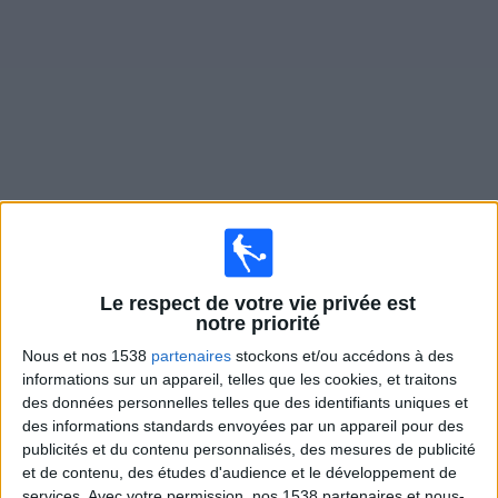
Widget
Matches en direct de
Denver Summit FC
Demain samedi, 08/08/2026
Le respect de votre vie privée est
22:00
NWSL - Femmes
notre priorité
Nous et nos 1538
partenaires
stockons et/ou accédons à des
Denver Summit FC
informations sur un appareil, telles que les cookies, et traitons
Utah Royals FC
des données personnelles telles que des identifiants uniques et
NWSL+
des informations standards envoyées par un appareil pour des
publicités et du contenu personnalisés, des mesures de publicité
et de contenu, des études d'audience et le développement de
Samedi, 15/08/2026
services.
Avec votre permission, nos 1538 partenaires et nous-