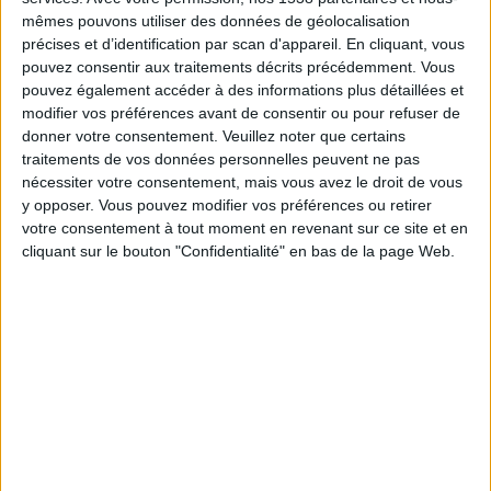
02:45
MLS Next Pro
mêmes pouvons utiliser des données de géolocalisation
précises et d’identification par scan d'appareil. En cliquant, vous
North Texas SC
pouvez consentir aux traitements décrits précédemment. Vous
Portland Timbers 2
pouvez également accéder à des informations plus détaillées et
modifier vos préférences avant de consentir ou pour refuser de
OneFootball
donner votre consentement.
Veuillez noter que certains
traitements de vos données personnelles peuvent ne pas
Jeudi, 20/08/2026
nécessiter votre consentement, mais vous avez le droit de vous
y opposer. Vous pouvez modifier vos préférences ou retirer
02:45
MLS Next Pro
votre consentement à tout moment en revenant sur ce site et en
cliquant sur le bouton "Confidentialité" en bas de la page Web.
North Texas SC
Austin FC II
OneFootball
Plus de jours
DONNÉES STATISTIQUES DE L'ÉQUIPE NORTH TEXAS SC À
LA TÉLÉVISION EN FRANCE