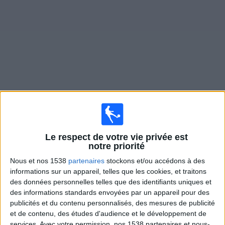
Widget
Matches en direct de
North Texas SC
Dimanche, 09/08/2026
Le respect de votre vie privée est
02:45
MLS Next Pro
notre priorité
Nous et nos 1538
partenaires
stockons et/ou accédons à des
North Texas SC
informations sur un appareil, telles que les cookies, et traitons
Tacoma Defiance
des données personnelles telles que des identifiants uniques et
OneFootball
des informations standards envoyées par un appareil pour des
publicités et du contenu personnalisés, des mesures de publicité
et de contenu, des études d'audience et le développement de
Dimanche, 16/08/2026
services.
Avec votre permission, nos 1538 partenaires et nous-