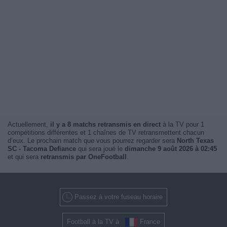
Actuellement,
il y a 8 matchs retransmis en direct
à la TV pour 1
compétitions différentes et 1 chaînes de TV retransmettent chacun
d’eux. Le prochain match que vous pourrez regarder sera
North Texas
SC - Tacoma Defiance
qui sera joué le
dimanche 9 août 2026 à 02:45
et qui sera
retransmis par OneFootball
.
Passez à votre fuseau horaire
Football à la TV à
France