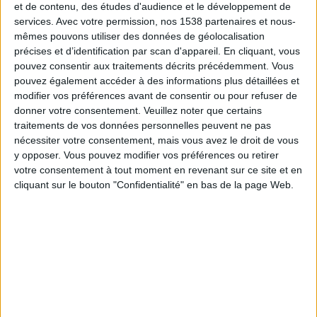
et de contenu, des études d'audience et le développement de
services.
Avec votre permission, nos 1538 partenaires et nous-
20:45
Ligue des Nations UEFA
mêmes pouvons utiliser des données de géolocalisation
Phase de groupes
précises et d’identification par scan d'appareil. En cliquant, vous
Suède
pouvez consentir aux traitements décrits précédemment. Vous
pouvez également accéder à des informations plus détaillées et
Pologne
modifier vos préférences avant de consentir ou pour refuser de
Chaîne à confirmer
donner votre consentement.
Veuillez noter que certains
traitements de vos données personnelles peuvent ne pas
Vendredi, 02/10/2026
nécessiter votre consentement, mais vous avez le droit de vous
y opposer. Vous pouvez modifier vos préférences ou retirer
20:45
Ligue des Nations UEFA
votre consentement à tout moment en revenant sur ce site et en
Phase de groupes
cliquant sur le bouton "Confidentialité" en bas de la page Web.
Bosnie
Suède
Chaîne à confirmer
Plus de jours