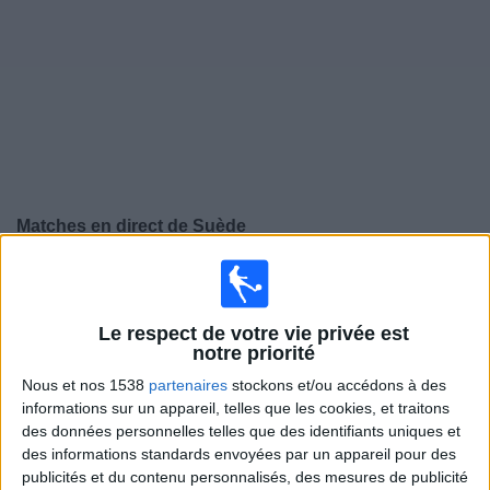
Widget
Matches en direct de
Suède
Vendredi, 25/09/2026
20:45
Ligue des Nations UEFA
Phase de groupes
Le respect de votre vie privée est
notre priorité
Suède
Nous et nos 1538
partenaires
stockons et/ou accédons à des
Roumanie
informations sur un appareil, telles que les cookies, et traitons
des données personnelles telles que des identifiants uniques et
Chaîne à confirmer
des informations standards envoyées par un appareil pour des
publicités et du contenu personnalisés, des mesures de publicité
Lundi, 28/09/2026