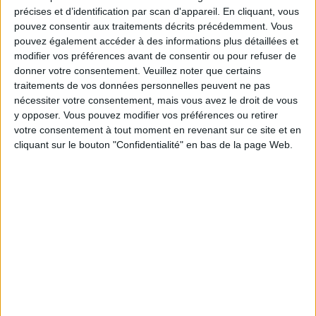
14:00
Regionalliga West
précises et d’identification par scan d'appareil. En cliquant, vous
pouvez consentir aux traitements décrits précédemment. Vous
Fulda-Lehnerz
pouvez également accéder à des informations plus détaillées et
Sandhausen
modifier vos préférences avant de consentir ou pour refuser de
donner votre consentement.
Veuillez noter que certains
OneFootball PPV
traitements de vos données personnelles peuvent ne pas
nécessiter votre consentement, mais vous avez le droit de vous
y opposer. Vous pouvez modifier vos préférences ou retirer
DONNÉES STATISTIQUES DE L'ÉQUIPE SANDHAUSEN À LA
votre consentement à tout moment en revenant sur ce site et en
TÉLÉVISION EN FRANCE
cliquant sur le bouton "Confidentialité" en bas de la page Web.
A la date d'aujourd'hui
06/08/2026
et depuis que ce site recueille les
données statistiques sur quand et où sont diffusés les matchs de
Football
de l'équipe
Sandhausen
à
France
, qui était le
01/11/2023
, nous pouvons
fournir les données suivantes :
42
ÉMISSIONS TÉLÉVISÉES
4 Matchs gratuits
9,52%