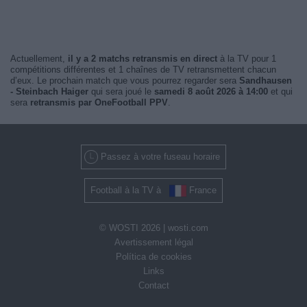
Actuellement,
il y a 2 matchs retransmis en direct
à la TV pour 1
compétitions différentes et 1 chaînes de TV retransmettent chacun
d’eux. Le prochain match que vous pourrez regarder sera
Sandhausen
- Steinbach Haiger
qui sera joué le
samedi 8 août 2026 à 14:00
et qui
sera
retransmis par OneFootball PPV
.
Passez à votre fuseau horaire
Football à la TV à
France
© WOSTI 2026 |
wosti.com
Avertissement légal
Política de cookies
Links
Contact