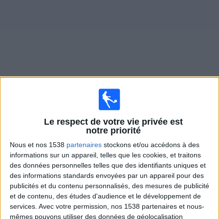
Widget
Matches en direct de
Sandhausen
Le respect de votre vie privée est
Samedi, 08/08/2026
notre priorité
14:00
Regionalliga West
Nous et nos 1538
partenaires
stockons et/ou accédons à des
informations sur un appareil, telles que les cookies, et traitons
Sandhausen
des données personnelles telles que des identifiants uniques et
Steinbach Haiger
des informations standards envoyées par un appareil pour des
OneFootball PPV
publicités et du contenu personnalisés, des mesures de publicité
et de contenu, des études d'audience et le développement de
services.
Avec votre permission, nos 1538 partenaires et nous-
Samedi, 15/08/2026
mêmes pouvons utiliser des données de géolocalisation