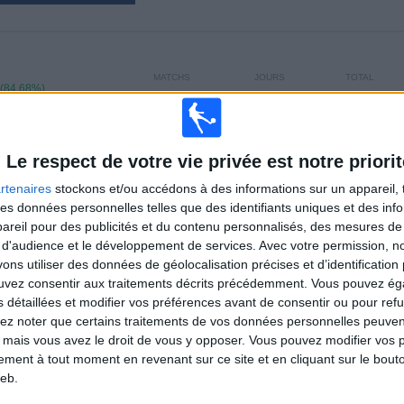
MATCHS
JOURS
TOTAL
 (84,68%)
111
1257
2
CONSECUTIFS
SANS MATCH
CHAÎNES TV
PAYANTS
GRATUIT
Le respect de votre vie privée est notre priorit
rtenaires
stockons et/ou accédons à des informations sur un appareil, t
TOTAL
MAXIMUM
TOTAL
 des données personnelles telles que des identifiants uniques et des in
2
11
31
reil pour des publicités et du contenu personnalisés, des mesures de p
 d'audience et le développement de services.
Avec votre permission, n
COMPÉTITIONS
VS Columbus
ADVERSAIRES
Crew
s utiliser des données de géolocalisation précises et d’identification 
ouvez consentir aux traitements décrits précédemment. Vous pouvez é
CLASSEMENT PAR COMPÉTITIONS
s détaillées et modifier vos préférences avant de consentir ou pour ref
lez noter que certains traitements de vos données personnelles peuven
MLS
104 (93,69%)
 mais vous avez le droit de vous y opposer. Vous pouvez modifier vos 
Leagues Cup
7 (6,31%)
tement à tout moment en revenant sur ce site et en cliquant sur le bouto
eb.
Voir classement complet