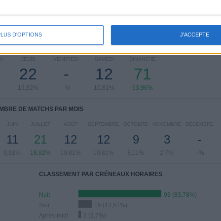
PLUS D'OPTIONS
J'ACCEPTE
 MATCHS PAR JOUR DE LA SEMAINE
I
JEUDI
VENDREDI
SAMEDI
DIMANCHE
22
-
12
71
19,82%
- %
10,81%
63,96%
MBRE DE MATCHS PAR MOIS
JUIN
JUILLET
AOÛT
SEPTEMBRE
OCTOBRE
NOVEMBRE
DÉCEMBRE
11
21
12
12
9
3
-
9,91%
18,92%
10,81%
10,81%
8,11%
2,7%
- %
CLASSEMENT PAR CRÉNEAUX HORAIRES
Nuit
93 (83,78%)
Soir
15 (13,51%)
Après-midi
3 (2,7%)