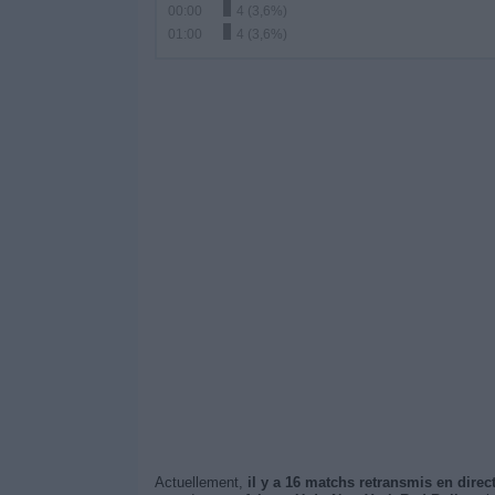
00:00
4 (3,6%)
01:00
4 (3,6%)
Actuellement,
il y a 16 matchs retransmis en direc