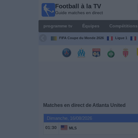
Football à la TV
Football
Guide matches en direct
à la TV
Guide
programme tv
Équipes
Compétitions
matches en
direct
FIFA Coupe du Monde 2026
Ligue 1
programme
tv
Équipes
Compétitions
Matches en direct de
Atlanta United
Chaînes
de
Dimanche, 16/08/2026
TV
01:30
MLS
Nouvelles