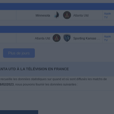
Apple
Minnesota
Atlanta Utd
TV
Apple
Atlanta Utd
Sporting Kansas City
TV
Plus de jours
ANTA UTD À LA TÉLÉVISION EN FRANCE
 recueille les données statistiques sur quand et où sont diffusés les matchs de
6/02/2023
, nous pouvons fournir les données suivantes :