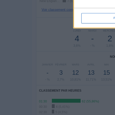
New England Revolution
7 (6,31%)
Voir classement complet
NOMBRE DE
LUNDI
MARDI
MERCRED
4
-
2
3,6%
- %
1,8%
NO
JANVIER
FÉVRIER
MARS
AVRIL
MAI
-
3
12
13
15
- %
2,7%
10,81%
11,71%
13,51%
CLASSEMENT PAR HEURES
01:30
62 (55,86%)
00:30
6 (5,41%)
02:30
5 (4,5%)