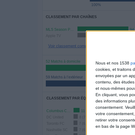
100%
CLASSEMENT PAR CHAÎNES
MLS Season Pass
94
Apple TV
22 (19,82%)
Voir classement complet
52 Matchs à domicile
Nous et nos 1538
pa
46,85%
cookies, et traitons
envoyées par un appa
59 Matchs à l’extérieur
contenu, des études
53,15%
et nous-mêmes pouvon
En cliquant, vous p
CLASSEMENT PAR ÉQUIPES
des informations plu
consentement.
Veuil
Columbus Crew
11 (9,91%)
votre consentement,
DC United
8 (7,21%)
retirer votre consen
Toronto FC
7 (6,31%)
en bas de la page W
Nashville SC
7 (6,31%)