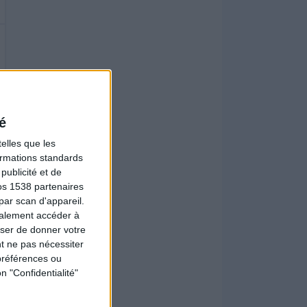
é
elles que les
formations standards
ublicité et de
os 1538 partenaires
par scan d'appareil.
galement accéder à
user de donner votre
t ne pas nécessiter
préférences ou
n "Confidentialité"