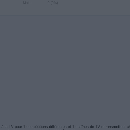
Matin
0 (0%)
t
à la TV pour 1 compétitions différentes et 1 chaînes de TV retransmettent 